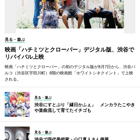
見る・遊ぶ
映画「ハチミツとクローバー」デジタル版、渋谷で
リバイバル上映
映画「ハチミツとクローバー」の初のデジタル版が8月7日から、渋谷パ
ルコ（渋谷区宇田川町）8階の映画館「ホワイトシネクイント」で上映
される。
見る・遊ぶ
渋谷にすとぷり「縁日かふぇ」 メンカラたこやき
や楽曲流して育てたイチゴも
見る・遊ぶ
渋谷で現代美術家・山口真人さん個展