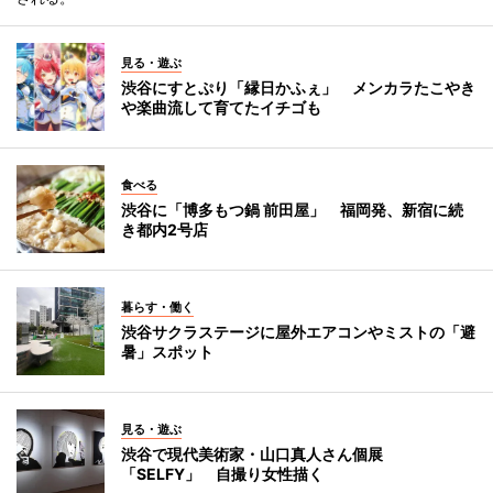
見る・遊ぶ
渋谷にすとぷり「縁日かふぇ」 メンカラたこやき
や楽曲流して育てたイチゴも
食べる
渋谷に「博多もつ鍋 前田屋」 福岡発、新宿に続
き都内2号店
暮らす・働く
渋谷サクラステージに屋外エアコンやミストの「避
暑」スポット
見る・遊ぶ
渋谷で現代美術家・山口真人さん個展
「SELFY」 自撮り女性描く