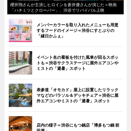
櫻井翔さんが主演しヒロインを蒼井優さんが演じた＝映画
「ハチミツとクローバー」、渋谷でリバイバル上映
メンバーカラーを取り入れたメニューも用意
するフードのイメージ＝渋谷にすとぷりの
「縁日かふぇ」
イベント名の看板を付けた風車が回るスポッ
トも＝渋谷サクラステージに屋外エアコンや
ミストの「避暑」スポット
表参道「オモカド」屋上に設置したリラック
マなどのパラソル＆デッキチェア＝渋谷に屋
外エアコンやミストの「避暑」スポット
店内の様子＝渋谷にもつ鍋店「博多もつ鍋 前
田屋」