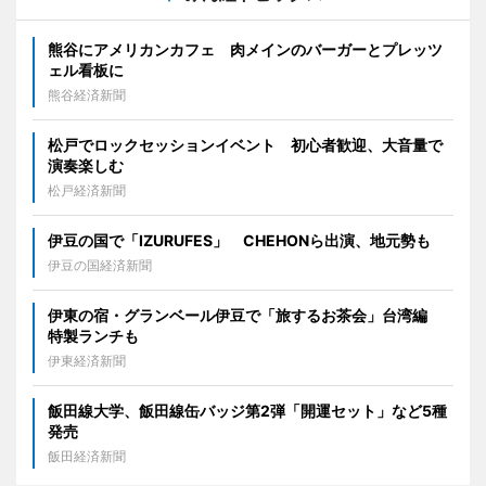
熊谷にアメリカンカフェ 肉メインのバーガーとプレッツ
ェル看板に
熊谷経済新聞
松戸でロックセッションイベント 初心者歓迎、大音量で
演奏楽しむ
松戸経済新聞
伊豆の国で「IZURUFES」 CHEHONら出演、地元勢も
伊豆の国経済新聞
伊東の宿・グランベール伊豆で「旅するお茶会」台湾編
特製ランチも
伊東経済新聞
飯田線大学、飯田線缶バッジ第2弾「開運セット」など5種
発売
飯田経済新聞