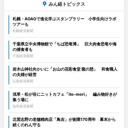
みん経トピックス
札幌・AOAOで進化学ぶスタンプラリー 小学生向けラボ
ツアーも
札幌経済新聞
千葉県立中央博物館で「ちば恐竜博」 巨大肉食恐竜や海
の捕食者も
千葉経済新聞
岩木山神社向かいに「お山の花彩食堂 龍の憩」 和食職人
の夫婦が経営
弘前経済新聞
浅草・松が谷にニットカフェ「ito-mori」 編み物好きが
集う場に
浅草経済新聞
北習志野の老舗精肉店「鳥吉」が創業170周年 幕末から
続くのれん守る