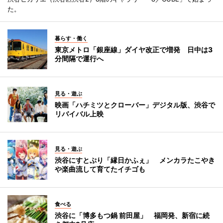
た。
暮らす・働く
東京メトロ「銀座線」ダイヤ改正で増発 日中は3
分間隔で運行へ
見る・遊ぶ
映画「ハチミツとクローバー」デジタル版、渋谷で
リバイバル上映
見る・遊ぶ
渋谷にすとぷり「縁日かふぇ」 メンカラたこやき
や楽曲流して育てたイチゴも
食べる
渋谷に「博多もつ鍋 前田屋」 福岡発、新宿に続