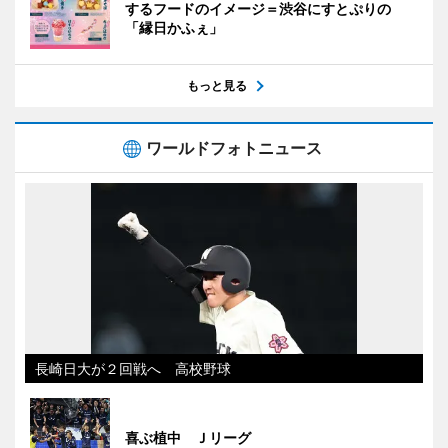
するフードのイメージ＝渋谷にすとぷりの
「縁日かふぇ」
もっと見る
ワールドフォトニュース
長崎日大が２回戦へ 高校野球
喜ぶ植中 Ｊリーグ