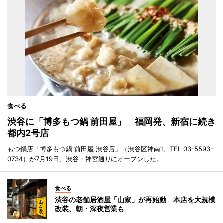
食べる
渋谷に「博多もつ鍋 前田屋」 福岡発、新宿に続き
都内2号店
もつ鍋店「博多もつ鍋 前田屋 渋谷店」（渋谷区神南1、TEL 03-5593-
0734）が7月19日、渋谷・神宮通りにオープンした。
食べる
渋谷の老舗居酒屋「山家」が再始動 本店を大規模
改装、朝・深夜営業も