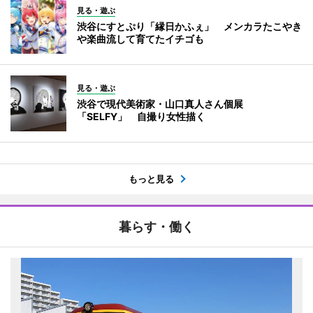
見る・遊ぶ
渋谷にすとぷり「縁日かふぇ」 メンカラたこやき
や楽曲流して育てたイチゴも
見る・遊ぶ
渋谷で現代美術家・山口真人さん個展
「SELFY」 自撮り女性描く
もっと見る
暮らす・働く