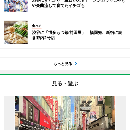
渋谷にすとぷり「縁日かふぇ」 メンカラたこやき
や楽曲流して育てたイチゴも
食べる
渋谷に「博多もつ鍋 前田屋」 福岡発、新宿に続
き都内2号店
もっと見る
見る・遊ぶ