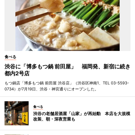
食べる
渋谷に「博多もつ鍋 前田屋」 福岡発、新宿に続き
都内2号店
もつ鍋店「博多もつ鍋 前田屋 渋谷店」（渋谷区神南1、TEL 03-5593-
0734）が7月19日、渋谷・神宮通りにオープンした。
食べる
渋谷の老舗居酒屋「山家」が再始動 本店を大規模
改装、朝・深夜営業も