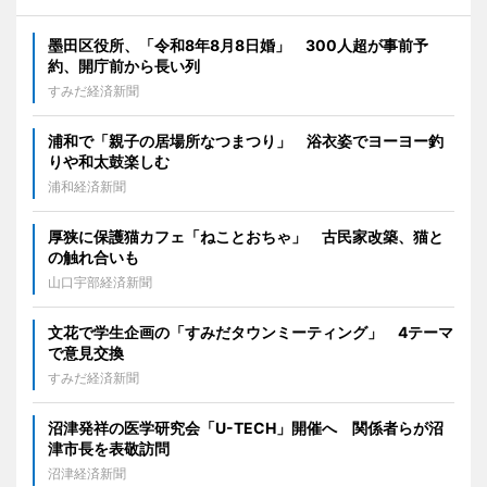
墨田区役所、「令和8年8月8日婚」 300人超が事前予
約、開庁前から長い列
すみだ経済新聞
浦和で「親子の居場所なつまつり」 浴衣姿でヨーヨー釣
りや和太鼓楽しむ
浦和経済新聞
厚狭に保護猫カフェ「ねことおちゃ」 古民家改築、猫と
の触れ合いも
山口宇部経済新聞
文花で学生企画の「すみだタウンミーティング」 4テーマ
で意見交換
すみだ経済新聞
沼津発祥の医学研究会「U-TECH」開催へ 関係者らが沼
津市長を表敬訪問
沼津経済新聞