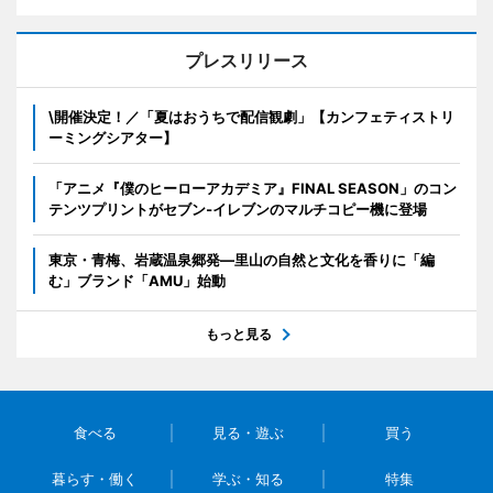
プレスリリース
\開催決定！／「夏はおうちで配信観劇」【カンフェティストリ
ーミングシアター】
「アニメ『僕のヒーローアカデミア』FINAL SEASON」のコン
テンツプリントがセブン‐イレブンのマルチコピー機に登場
東京・青梅、岩蔵温泉郷発―里山の自然と文化を香りに「編
む」ブランド「AMU」始動
もっと見る
食べる
見る・遊ぶ
買う
暮らす・働く
学ぶ・知る
特集