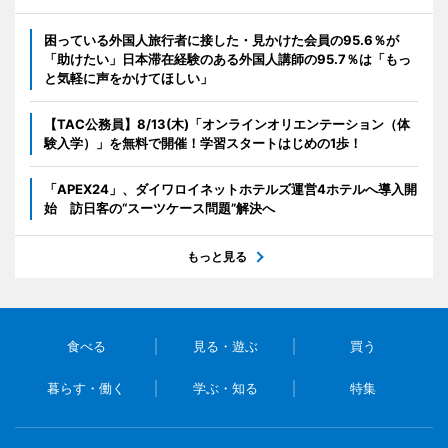
困っている外国人旅行者に接した・見かけた会員の95.6％が
「助けたい」日本滞在経験のある外国人講師の95.7％は「もっ
と気軽に声をかけてほしい」
【TAC公務員】8/13(木)「オンラインオリエンテーション（体
験入学）」を無料で開催！学習スタートはじめの1歩！
「APEX24」、ダイワロイネットホテルズ運営4ホテルへ導入開
始 訪日客の“スーツケース問題”解決へ
もっと見る
食べる
見る・遊ぶ
買う
暮らす・働く
学ぶ・知る
特集