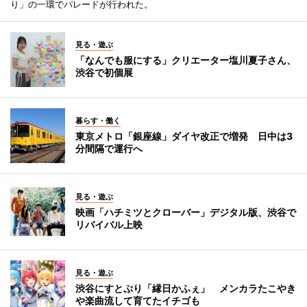
り」の一環でパレードが行われた。
見る・遊ぶ
「なんでも服にする」クリエーター塩川夏子さん、
渋谷で初個展
暮らす・働く
東京メトロ「銀座線」ダイヤ改正で増発 日中は3
分間隔で運行へ
見る・遊ぶ
映画「ハチミツとクローバー」デジタル版、渋谷で
リバイバル上映
見る・遊ぶ
渋谷にすとぷり「縁日かふぇ」 メンカラたこやき
や楽曲流して育てたイチゴも