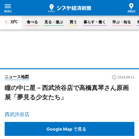
33°C
食べる
見る・遊ぶ
買う
暮らす・働く
学ぶ・知る
ニュース地図
2014.04.11
瞳の中に星－西武渋谷店で高橋真琴さん原画
展「夢見る少女たち」
西武渋谷店
Google Map で見る