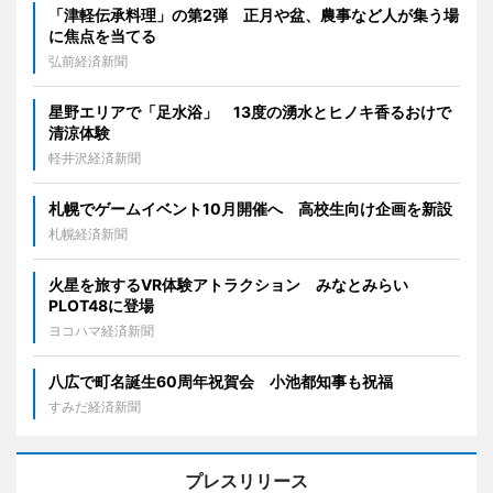
「津軽伝承料理」の第2弾 正月や盆、農事など人が集う場
に焦点を当てる
弘前経済新聞
星野エリアで「足水浴」 13度の湧水とヒノキ香るおけで
清涼体験
軽井沢経済新聞
札幌でゲームイベント10月開催へ 高校生向け企画を新設
札幌経済新聞
火星を旅するVR体験アトラクション みなとみらい
PLOT48に登場
ヨコハマ経済新聞
八広で町名誕生60周年祝賀会 小池都知事も祝福
すみだ経済新聞
プレスリリース