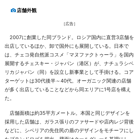
店舗外観
［広告］
2007に創業した同ブランド。ロシア国内に直営3店舗を
出店しているほか、卸で国外にも展開している。日本で
は、チェコ発自然派コスメ「マヌファクトゥーラ」を国内
展開するチェスキー・ジャパン（港区）が、ナチュラシベ
リカジャパン（同）を設立し新事業として手掛ける。コア
ターゲットは30代後半～40代。オーガニック関連の店舗
が多く出店していることなどから同エリアに1号店を構え
た。
店舗面積は約35平方メートル。本国と同じデザインを
採用した店舗は、ガラス張りのファサードや店内レジ背後
などに、シベリアの先住民の盾のデザインをモチーフにし
たブランドロゴを掲出。壁面はクールグレーを基調にし、