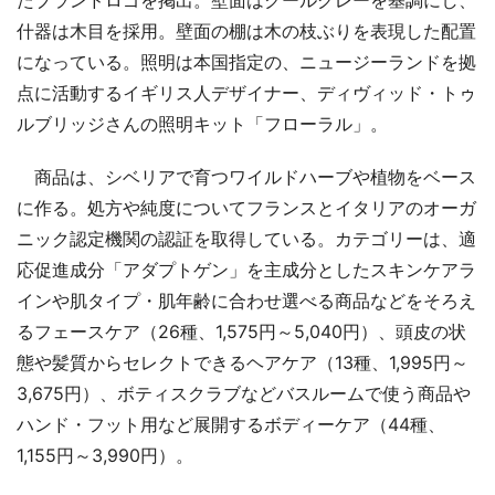
什器は木目を採用。壁面の棚は木の枝ぶりを表現した配置
になっている。照明は本国指定の、ニュージーランドを拠
点に活動するイギリス人デザイナー、ディヴィッド・トゥ
ルブリッジさんの照明キット「フローラル」。
商品は、シベリアで育つワイルドハーブや植物をベース
に作る。処方や純度についてフランスとイタリアのオーガ
ニック認定機関の認証を取得している。カテゴリーは、適
応促進成分「アダプトゲン」を主成分としたスキンケアラ
インや肌タイプ・肌年齢に合わせ選べる商品などをそろえ
るフェースケア（26種、1,575円～5,040円）、頭皮の状
態や髪質からセレクトできるヘアケア（13種、1,995円～
3,675円）、ボティスクラブなどバスルームで使う商品や
ハンド・フット用など展開するボディーケア（44種、
1,155円～3,990円）。