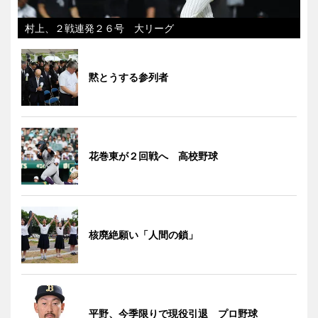
村上、２戦連発２６号 大リーグ
黙とうする参列者
花巻東が２回戦へ 高校野球
核廃絶願い「人間の鎖」
平野、今季限りで現役引退 プロ野球