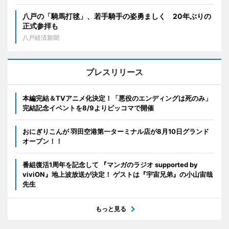
八戸の「騎馬打毬」、若手騎手の姿勇ましく 20年ぶりの
正式参拝も
八戸経済新聞
プレスリリース
本編完結＆TVアニメ化決定！「悪役のエンディングは死のみ」
完結記念イベントを8/9よりピッコマで開催
おにぎりこんが 羽田空港第一ターミナル店が8月10日グランド
オープン！！
番組復活1周年を記念して 『マンガのラジオ supported by
viviON』地上波放送が決定！ ゲストは『宇宙兄弟』の小山宙哉
先生
もっと見る