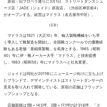
原宿・旧プロペラ通りに3月1日、ストリートダンスシュ
ーズ店「JADE（ジェイド）原宿店」（渋谷区神宮前4）
がオープンする。経営はマドラス（名古屋市中区）。
［広告］
マドラスは1921（大正10）年、輸入製靴機械をいち早
く導入して靴製造を開始し、全国靴コンクールでの優勝経
験もある老舗「亜細亜製靴」を前身とする。1965（昭和
40）年に伊・靴メーカー大手「マドラス」と技術提携
し、1983（昭和58）年にマドラスへと社名変更。
ジェイドは同社が2011年にニューエージ向けに立ち上げ
たブランドで、デザインテイストはストリートダンサーの
意見を取り入れて開発している。原宿の店舗はフラッグシ
ップショップとなる。
店舗面積は1階＝14.5坪、2階＝17.1坪の計31.6坪。「ス