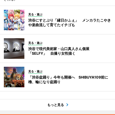
見る・遊ぶ
渋谷にすとぷり「縁日かふぇ」 メンカラたこやき
や楽曲流して育てたイチゴも
見る・遊ぶ
渋谷で現代美術家・山口真人さん個展
「SELFY」 自撮り女性描く
見る・遊ぶ
「渋谷盆踊り」今年も開催へ SHIBUYA109前に
櫓、輪になり盆踊り
もっと見る