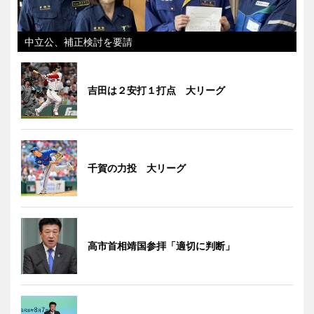
中立公、補正検討を要請
吉田は２安打１打点 大リーグ
千賀の力投 大リーグ
高市首相靖国参拝「適切に判断」