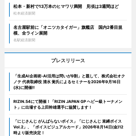
松本・新村で13万本のヒマワリ満開 見頃は3週間ほど
松本経済新聞
名古屋駅前に「オニツカタイガー」旗艦店 国内2番目規
模、全ライン展開
名駅経済新聞
プレスリリース
「生成AI企画術-AI活用は問いが9割」と題して、株式会社オク
ノテ 代表取締役 清水 覚氏によるセミナーを2026年9月16日
(水)に開催!!
RIZIN.54にて開催！「RIZIN JAPAN GP ヘビー級トーナメン
ト」に出場する上田幹雄選手に協賛します！
「にじさんじ がんばらないボイス」「にじさんじ 束縛ボイス
Vol.2」、「ボイスビジュアルカード」2026年8月14日(金)12
時より販売決定！