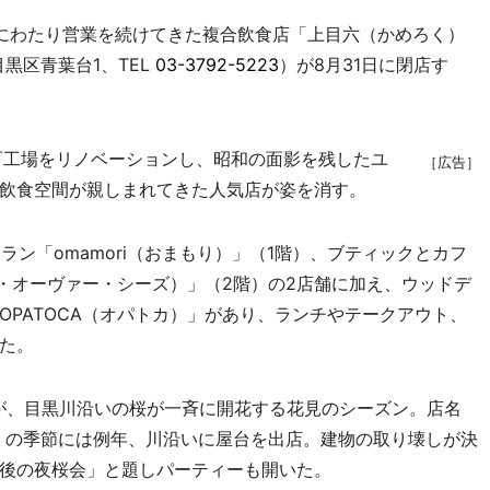
にわたり営業を続けてきた複合飲食店「上目六（かめろく）
黒区青葉台1、TEL
03-3792-5223
）が8月31日に閉店す
町工場をリノベーションし、昭和の面影を残したユ
［広告］
飲食空間が親しまれてきた人気店が姿を消す。
ラン「omamori（おまもり）」（1階）、ブティックとカフ
ル・オーヴァー・シーズ）」（2階）の2店舗に加え、ウッドデ
PATOCA（オパトカ）」があり、ランチやテークアウト、
た。
が、目黒川沿いの桜が一斉に開花する花見のシーズン。店名
」の季節には例年、川沿いに屋台を出店。建物の取り壊しが決
後の夜桜会」と題しパーティーも開いた。