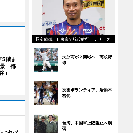
長友佑都、Ｆ東京で現役続行 Ｊリーグ
大分商が２回戦へ 高校野
下5階ま
球
夜景 都
谷」
災害ボランティア、活動本
格化
台湾、中国軍上陸阻止へ演
習
「七夕パ