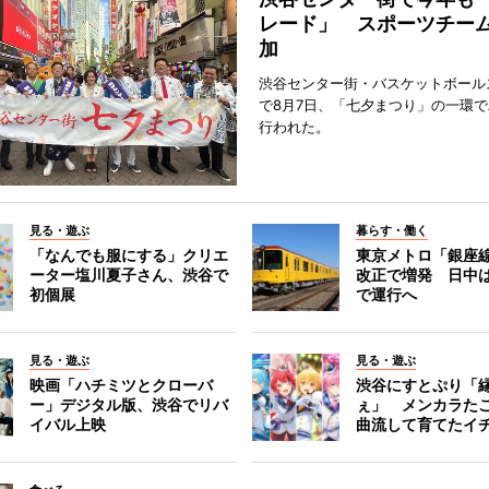
レード」 スポーツチー
加
渋谷センター街・バスケットボール
で8月7日、「七夕まつり」の一環
行われた。
見る・遊ぶ
暮らす・働く
「なんでも服にする」クリエ
東京メトロ「銀座
ーター塩川夏子さん、渋谷で
改正で増発 日中
初個展
で運行へ
見る・遊ぶ
見る・遊ぶ
映画「ハチミツとクローバ
渋谷にすとぷり「
ー」デジタル版、渋谷でリバ
ぇ」 メンカラた
イバル上映
曲流して育てたイ