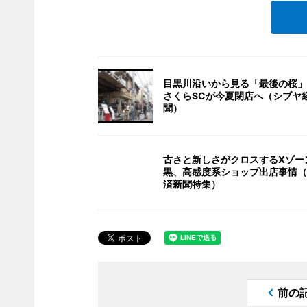
目黒川沿いから見る「最後の桜」
さくらSCが今夏閉店へ（シブヤ
聞）
古さと新しさがクロスするXゾー
黒、高感度系ショップ出店事情（
済新聞特集）
前の