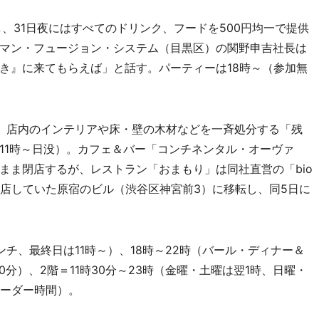
、31日夜にはすべてのドリンク、フードを500円均一で提供
マン・フュージョン・システム（目黒区）の関野申吉社長は
き』に来てもらえば」と話す。パーティーは18時～（参加無
、店内のインテリアや床・壁の木材などを一斉処分する「残
11時～日没）。カフェ＆バー「コンチネンタル・オーヴァ
まま閉店するが、レストラン「おまもり」は同社直営の「bio
などが出店していた原宿のビル（渋谷区神宮前3）に移転し、同5日に
ンチ、最終日は11時～）、18時～22時（バール・ディナー＆
0分）、2階＝11時30分～23時（金曜・土曜は翌1時、日曜・
オーダー時間）。