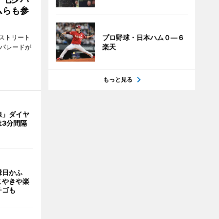
ムらも参
ストリート
プロ野球・日本ハム０―６
楽天
でパレードが
もっと見る
線」ダイヤ
は3分間隔
縁日かふ
こやきや楽
チゴも