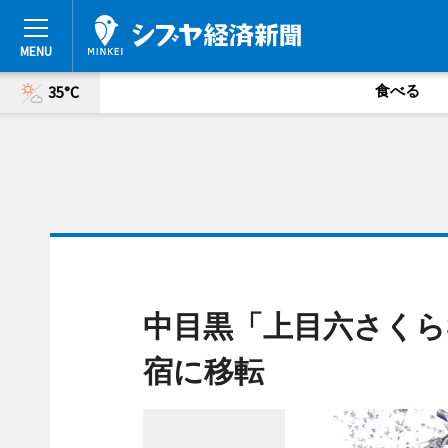
食べる
35°C
中目黒「上目六さくら
宿に移転