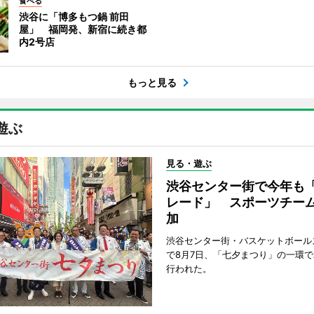
食べる
渋谷に「博多もつ鍋 前田
屋」 福岡発、新宿に続き都
内2号店
もっと見る
遊ぶ
見る・遊ぶ
渋谷センター街で今年も
レード」 スポーツチー
加
渋谷センター街・バスケットボール
で8月7日、「七夕まつり」の一環
行われた。