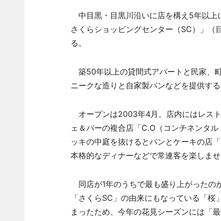
中目黒・目黒川沿いに店を構え5年以上
さくらショッピングセンター（SC）」（目
る。
築50年以上の貸間式アパートと民家、
ニークな造りと自家製パンなどを提供する
オープンは2003年4月。店内にはレスト
ェ＆バーの複合店「C.O（コンチネンタ
ッキの中庭を抜けるとパンとケーキの店「O
本格的なディナーなどで常連客を楽しませ
同店が1年のうちで最も盛り上がったの
「さくらSC」の由来にもなっている「桜
まったため、今年の花見シーズンには「最