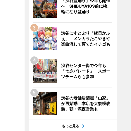
「渋谷盆踊り」今年も開催
へ SHIBUYA109前に櫓、
輪になり盆踊り
渋谷にすとぷり「縁日かふ
ぇ」 メンカラたこやきや
楽曲流して育てたイチゴも
渋谷センター街で今年も
「七夕パレード」 スポー
ツチームらも参加
渋谷の老舗居酒屋「山家」
が再始動 本店を大規模改
装、朝・深夜営業も
もっと見る