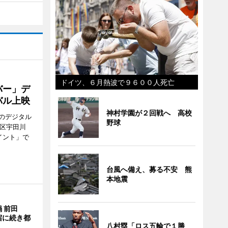
ドイツ、６月熱波で９６００人死亡
バー」デ
バル上映
神村学園が２回戦へ 高校
のデジタル
野球
谷区宇田川
イント」で
台風へ備え、募る不安 熊
本地震
 前田
宿に続き都
八村塁「ロス五輪で１勝