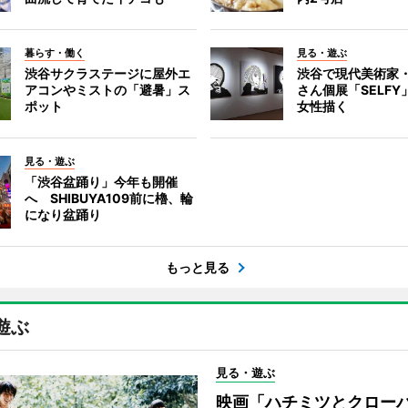
暮らす・働く
見る・遊ぶ
渋谷サクラステージに屋外エ
渋谷で現代美術家
アコンやミストの「避暑」ス
さん個展「SELF
ポット
女性描く
見る・遊ぶ
「渋谷盆踊り」今年も開催
へ SHIBUYA109前に櫓、輪
になり盆踊り
もっと見る
遊ぶ
見る・遊ぶ
映画「ハチミツとクロー