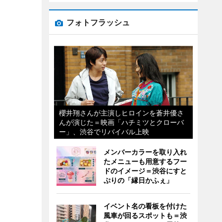
フォトフラッシュ
櫻井翔さんが主演しヒロインを蒼井優さ
んが演じた＝映画「ハチミツとクローバ
ー」、渋谷でリバイバル上映
メンバーカラーを取り入れ
たメニューも用意するフー
ドのイメージ＝渋谷にすと
ぷりの「縁日かふぇ」
イベント名の看板を付けた
風車が回るスポットも＝渋