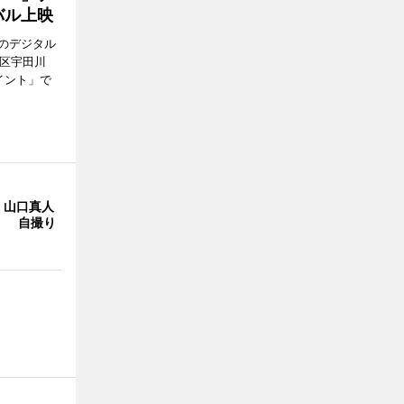
バル上映
のデジタル
谷区宇田川
イント」で
・山口真人
Y」 自撮り