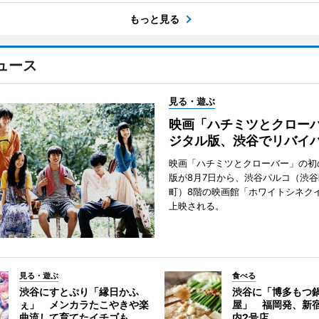
もっと見る
ュース
見る・遊ぶ
映画「ハチミツとクロー
ジタル版、渋谷でリバイ
映画「ハチミツとクローバー」の初
版が8月7日から、渋谷パルコ（渋
町）8階の映画館「ホワイトシネク
上映される。
見る・遊ぶ
食べる
渋谷にすとぷり「縁日かふ
渋谷に「博多もつ鍋
ぇ」 メンカラたこやきや楽
屋」 福岡発、新
曲流して育てたイチゴも
内2号店