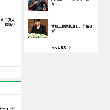
を」
・山口真人
Y」 自撮り
非核三原則見直し、予断せ
ず
もっと見る
バー」デ