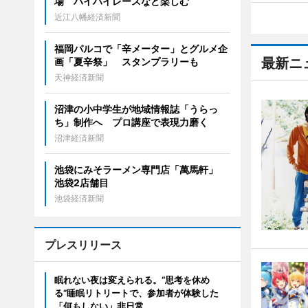
場 ハイハイレースなど楽しむ
近江八幡経済新聞
福岡パルコで「辛メーター」とグルメ企
最新ニ
画「夏辛祭」 スタンプラリーも
天神経済新聞
沼津の小中学生が地域情報誌「うらっ
ち」制作へ プロ講座で表現力磨く
沼津経済新聞
池袋にみそラーメン専門店「萬馬軒」
池袋2店舗目
池袋経済新聞
プレスリリース
眠れない夜は変えられる。“思考を休め
る”睡眠リトリートで、参加者が体験した
「何もしない」非日常