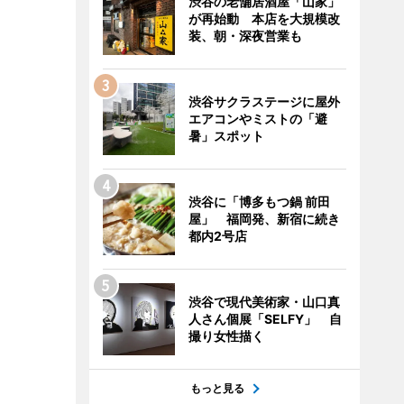
渋谷の老舗居酒屋「山家」
が再始動 本店を大規模改
装、朝・深夜営業も
渋谷サクラステージに屋外
エアコンやミストの「避
暑」スポット
渋谷に「博多もつ鍋 前田
屋」 福岡発、新宿に続き
都内2号店
渋谷で現代美術家・山口真
人さん個展「SELFY」 自
撮り女性描く
もっと見る