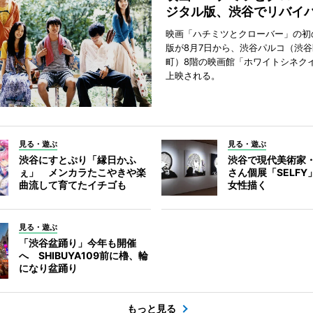
ジタル版、渋谷でリバイ
映画「ハチミツとクローバー」の初
版が8月7日から、渋谷パルコ（渋
町）8階の映画館「ホワイトシネク
上映される。
見る・遊ぶ
見る・遊ぶ
渋谷にすとぷり「縁日かふ
渋谷で現代美術家
ぇ」 メンカラたこやきや楽
さん個展「SELF
曲流して育てたイチゴも
女性描く
見る・遊ぶ
「渋谷盆踊り」今年も開催
へ SHIBUYA109前に櫓、輪
になり盆踊り
もっと見る