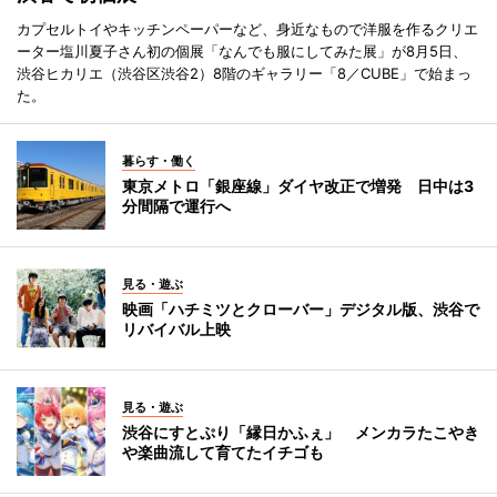
カプセルトイやキッチンペーパーなど、身近なもので洋服を作るクリエ
ーター塩川夏子さん初の個展「なんでも服にしてみた展」が8月5日、
渋谷ヒカリエ（渋谷区渋谷2）8階のギャラリー「8／CUBE」で始まっ
た。
暮らす・働く
東京メトロ「銀座線」ダイヤ改正で増発 日中は3
分間隔で運行へ
見る・遊ぶ
映画「ハチミツとクローバー」デジタル版、渋谷で
リバイバル上映
見る・遊ぶ
渋谷にすとぷり「縁日かふぇ」 メンカラたこやき
や楽曲流して育てたイチゴも