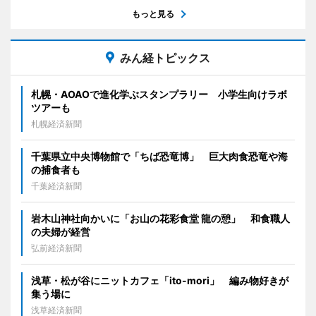
もっと見る
みん経トピックス
札幌・AOAOで進化学ぶスタンプラリー 小学生向けラボ
ツアーも
札幌経済新聞
千葉県立中央博物館で「ちば恐竜博」 巨大肉食恐竜や海
の捕食者も
千葉経済新聞
岩木山神社向かいに「お山の花彩食堂 龍の憩」 和食職人
の夫婦が経営
弘前経済新聞
浅草・松が谷にニットカフェ「ito-mori」 編み物好きが
集う場に
浅草経済新聞