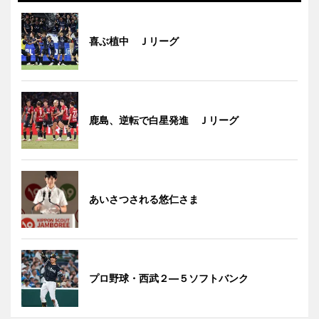
喜ぶ植中 Ｊリーグ
鹿島、逆転で白星発進 Ｊリーグ
あいさつされる悠仁さま
プロ野球・西武２―５ソフトバンク