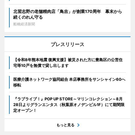
北習志野の老舗精肉店「鳥吉」が創業170周年 幕末から
続くのれん守る
船橋経済新聞
プレスリリース
【令和8年熊本地震 復興支援】被災された方に豊島区の公営住
宅等10戸を無償で貸し出します
医療介護ネットワーク協同組合 本店事務所をサンシャイン60へ
移転
『ラブライブ！』POP UP STORE～マリンコレクション～8月
28日よりグランエンタス（秋葉原オノデンビル1F）にて期間限
定オープン！
もっと見る