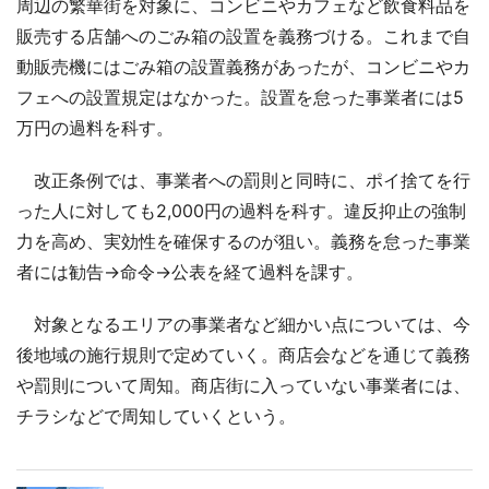
周辺の繁華街を対象に、コンビニやカフェなど飲食料品を
販売する店舗へのごみ箱の設置を義務づける。これまで自
動販売機にはごみ箱の設置義務があったが、コンビニやカ
フェへの設置規定はなかった。設置を怠った事業者には5
万円の過料を科す。
改正条例では、事業者への罰則と同時に、ポイ捨てを行
った人に対しても2,000円の過料を科す。違反抑止の強制
力を高め、実効性を確保するのが狙い。義務を怠った事業
者には勧告→命令→公表を経て過料を課す。
対象となるエリアの事業者など細かい点については、今
後地域の施行規則で定めていく。商店会などを通じて義務
や罰則について周知。商店街に入っていない事業者には、
チラシなどで周知していくという。