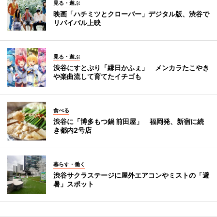
見る・遊ぶ
映画「ハチミツとクローバー」デジタル版、渋谷で
リバイバル上映
見る・遊ぶ
渋谷にすとぷり「縁日かふぇ」 メンカラたこやき
や楽曲流して育てたイチゴも
食べる
渋谷に「博多もつ鍋 前田屋」 福岡発、新宿に続
き都内2号店
暮らす・働く
渋谷サクラステージに屋外エアコンやミストの「避
暑」スポット