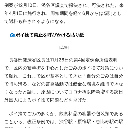
例案が12月10日、渋谷区議会で採決され、可決された。来
年4月1日に施行され、周知期間を経て6月からは罰則とし
て過料も科されるようになる。
ポイ捨て禁止を呼びかける貼り紙
［広告］
長谷部健渋谷区長は11月26日の第4回定例会所信表明
で、区内の繁華街を中心としたごみのポイ捨て対策につい
て触れ、これまで区が基本としてきた「自分のごみは自分
で持ち帰る」などの啓発活動では健全な環境を維持できな
くなったと話し、原因についてコロナ禍以降急増する訪日
外国人によるポイ捨て問題などを挙げた。
ポイ捨てごみの多くが、飲食料品の容器や包装類である
ことから、改正条例では、渋谷駅・原宿駅・恵比寿駅の駅