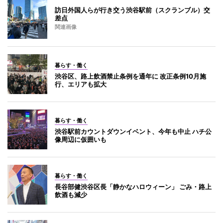
訪日外国人らが行き交う渋谷駅前（スクランブル）交
差点
関連画像
暮らす・働く
渋谷区、路上飲酒禁止条例を通年に 改正条例10月施
行、エリアも拡大
暮らす・働く
渋谷駅前カウントダウンイベント、今年も中止 ハチ公
像周辺に仮囲いも
暮らす・働く
長谷部健渋谷区長「静かなハロウィーン」 ごみ・路上
飲酒も減少