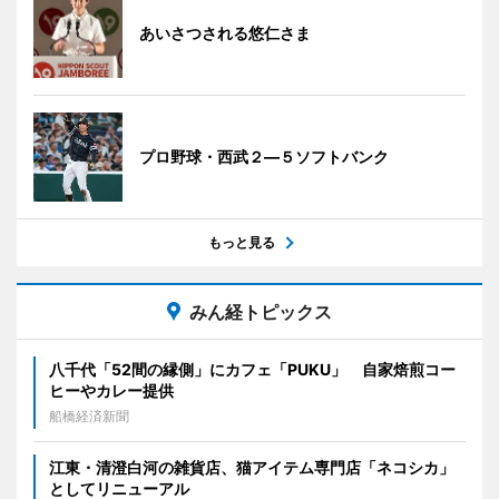
あいさつされる悠仁さま
プロ野球・西武２―５ソフトバンク
もっと見る
みん経トピックス
八千代「52間の縁側」にカフェ「PUKU」 自家焙煎コー
ヒーやカレー提供
船橋経済新聞
江東・清澄白河の雑貨店、猫アイテム専門店「ネコシカ」
としてリニューアル