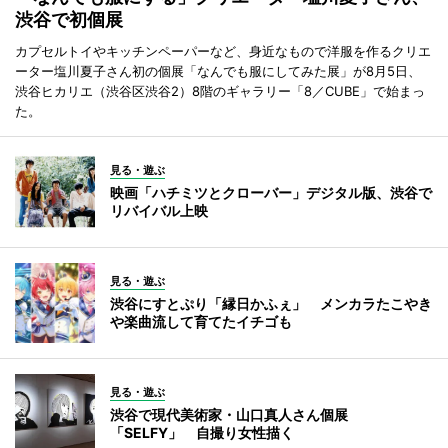
渋谷で初個展
カプセルトイやキッチンペーパーなど、身近なもので洋服を作るクリエ
ーター塩川夏子さん初の個展「なんでも服にしてみた展」が8月5日、
渋谷ヒカリエ（渋谷区渋谷2）8階のギャラリー「8／CUBE」で始まっ
た。
見る・遊ぶ
映画「ハチミツとクローバー」デジタル版、渋谷で
リバイバル上映
見る・遊ぶ
渋谷にすとぷり「縁日かふぇ」 メンカラたこやき
や楽曲流して育てたイチゴも
見る・遊ぶ
渋谷で現代美術家・山口真人さん個展
「SELFY」 自撮り女性描く