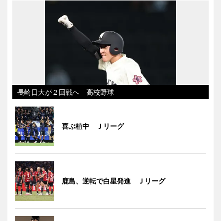
長崎日大が２回戦へ 高校野球
喜ぶ植中 Ｊリーグ
鹿島、逆転で白星発進 Ｊリーグ