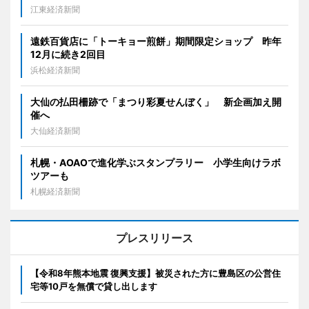
江東経済新聞
遠鉄百貨店に「トーキョー煎餅」期間限定ショップ 昨年
12月に続き2回目
浜松経済新聞
大仙の払田柵跡で「まつり彩夏せんぼく」 新企画加え開
催へ
大仙経済新聞
札幌・AOAOで進化学ぶスタンプラリー 小学生向けラボ
ツアーも
札幌経済新聞
プレスリリース
【令和8年熊本地震 復興支援】被災された方に豊島区の公営住
宅等10戸を無償で貸し出します