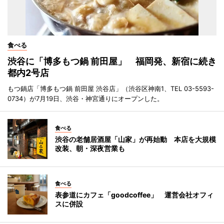
食べる
渋谷に「博多もつ鍋 前田屋」 福岡発、新宿に続き
都内2号店
もつ鍋店「博多もつ鍋 前田屋 渋谷店」（渋谷区神南1、TEL 03-5593-
0734）が7月19日、渋谷・神宮通りにオープンした。
食べる
渋谷の老舗居酒屋「山家」が再始動 本店を大規模
改装、朝・深夜営業も
食べる
表参道にカフェ「goodcoffee」 運営会社オフィ
スに併設