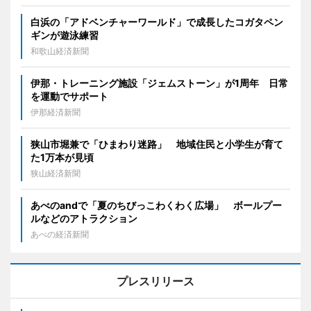
白浜の「アドベンチャーワールド」で成長したコガタペン
ギンが遊泳練習
和歌山経済新聞
伊那・トレーニング施設「ジェムストーン」が1周年 日常
を運動でサポート
伊那経済新聞
狭山市堀兼で「ひまわり迷路」 地域住民と小学生が育て
た1万本が見頃
狭山経済新聞
あべのandで「夏のちびっこわくわく広場」 ボールプー
ルなどのアトラクション
あべの経済新聞
プレスリリース