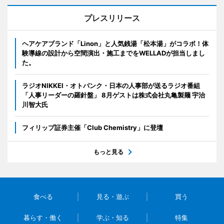
プレスリリース
ヘアケアブランド「Linon」と人気銭湯「松本湯」がコラボ！体
験導線の設計から空間演出・施工までをWELLADが担当しまし
た。
ラジオNIKKEI・オトバンク・日本の人事部が送るラジオ番組
「人事リーダーの羅針盤」 8月ゲストは株式会社丸亀製麺 宇治
川智大氏
フィリップ証券主催「Club Chemistry」に登壇
もっと見る
食べる
見る・遊ぶ
買う
暮らす・働く
学ぶ・知る
特集