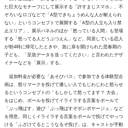
た巨大なモチーフにして展示する「許すまじスマホ」、不
ぞろいなロゴなどで「A型できちょうめんな人が耐えられ
ない」というコンセプトで展開する「A型の人立ち入り禁
止エリア」、展示パネルのほか「怒っている人間」も登場
する「怒ってる人どうぶつえん」など。同居している恋人
が朝4時に帰宅したときや、急に扉を開けられた思春期の
子ども、「至急データを送ってください」と言われたデザ
イナーなどを「展示」する。
追加料金が必要な「あそびパス」で参加できる体験型企
画は、怒りマークを投げて優しい人でもじわじわと怒らせ
るというコンセプトの「もしかして怒ってます？ 大会」
をはじめ、ボールを投げてイライラする言葉をボールで
「ぶっ飛ばす」遊び「ぶっ飛ばすぞボンボヤージュ」など
を用意。同じくイライラする言葉をボールで投げてやっつ
ける「ふざけてるとこうなるぞ投げ」は、キャストが手動