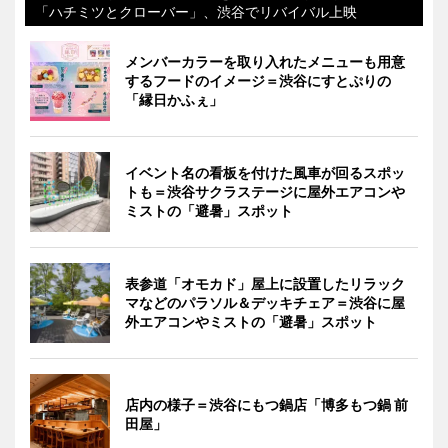
「ハチミツとクローバー」、渋谷でリバイバル上映
メンバーカラーを取り入れたメニューも用意
するフードのイメージ＝渋谷にすとぷりの
「縁日かふぇ」
イベント名の看板を付けた風車が回るスポッ
トも＝渋谷サクラステージに屋外エアコンや
ミストの「避暑」スポット
表参道「オモカド」屋上に設置したリラック
マなどのパラソル＆デッキチェア＝渋谷に屋
外エアコンやミストの「避暑」スポット
店内の様子＝渋谷にもつ鍋店「博多もつ鍋 前
田屋」