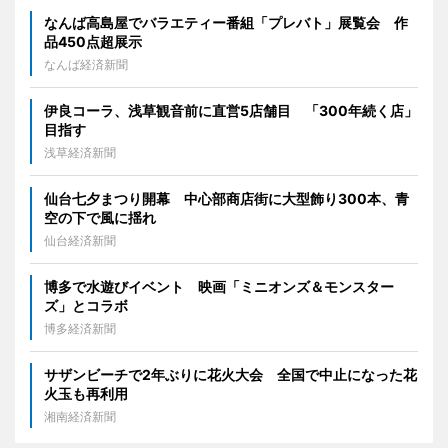
なんば高島屋でバラエティー番組「プレバト」展覧会 作
品450点超展示
なんば経済新聞
伊良コーラ、浅草観音前に直営5店舗目 「300年続く店」
目指す
浅草経済新聞
仙台七夕まつり開幕 中心部商店街に大型飾り300本、青
空の下で風に揺れ
仙台経済新聞
博多で水遊びイベント 映画「ミニオンズ＆モンスター
ズ」とコラボ
博多経済新聞
サザンビーチで2年ぶりに花火大会 全国で中止になった花
火玉も再利用
湘南経済新聞