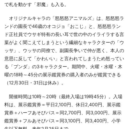
で札を動かす「邪魔」も入る。
オリジナルキャラの「怒怒怒アニマルズ」は、怒怒怒ラ
ンドの園長で46歳のオコジョ「おこじ」と、怒怒怒ラン
ド正社員でウサギ特有の長い耳で世の中のイライラする言
葉がよく聞こえてしまうという繊細なキャラクターの「ウ
ッサ」、ウッサの同僚で、副園長争いで仲が悪く、本人の
意思に反して「かわいい」と言われてしまうため怒ってい
る「プンダ」の3キャラクター。期間中、火曜・水曜・木
曜の18時～45分の展示鑑賞券の購入者のみが鑑賞できる
（12月30日・31日は休み）。
開催時間は10時～20時（最終入場は19時45分）。入場
料は、展示鑑賞券＝平日2,100円、休日2,400円、展示鑑
賞券＋ハーフあそびパス＝同2,700円、同3,000円、展示
鑑賞券＋フルあそびパス＝同3,100円、同3,400円、小学
生以下無料。来年2月25日まで。