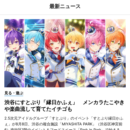
最新ニュース
見る・遊ぶ
渋谷にすとぷり「縁日かふぇ」 メンカラたこやき
や楽曲流して育てたイチゴも
2.5次元アイドルグループ「すとぷり」のイベント「すとぷり縁日かふ
ぇ」が8月8日、渋谷の複合施設「MIYASHITA PARK」（渋谷区神宮前
6）南街区1階のイベント＆フードスペース「Park in Park」で始まる。