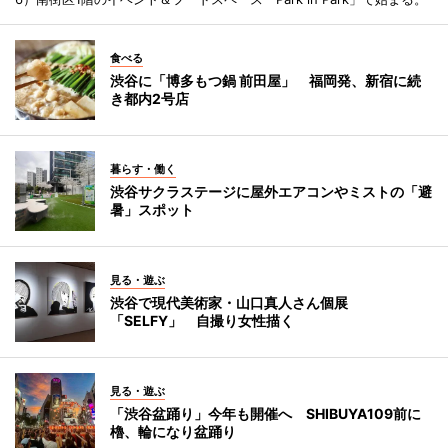
食べる
渋谷に「博多もつ鍋 前田屋」 福岡発、新宿に続
き都内2号店
暮らす・働く
渋谷サクラステージに屋外エアコンやミストの「避
暑」スポット
見る・遊ぶ
渋谷で現代美術家・山口真人さん個展
「SELFY」 自撮り女性描く
見る・遊ぶ
「渋谷盆踊り」今年も開催へ SHIBUYA109前に
櫓、輪になり盆踊り