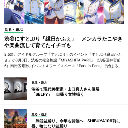
見る・遊ぶ
渋谷にすとぷり「縁日かふぇ」 メンカラたこやき
や楽曲流して育てたイチゴも
2.5次元アイドルグループ「すとぷり」のイベント「すとぷり縁日かふ
ぇ」が8月8日、渋谷の複合施設「MIYASHITA PARK」（渋谷区神宮前
6）南街区1階のイベント＆フードスペース「Park in Park」で始まる。
見る・遊ぶ
渋谷で現代美術家・山口真人さん個展
「SELFY」 自撮り女性描く
見る・遊ぶ
「渋谷盆踊り」今年も開催へ SHIBUYA109前に
櫓、輪になり盆踊り