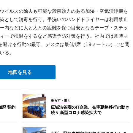
ウイルスの除去も可能な殺菌効力のある加湿・空気清浄機を
染として消毒を行う。手洗いのハンドドライヤーは利用禁止
ー内などに人と人との距離を保つ目安となるテープ・ステッ
ィーで検温をするなど感染予防対策を行う。社内では常時マ
避ける行動の厳守、デスクは最低1席（1.8メートル）ごと間
いる。
地図を見る
暮らす・働く
廃 契約
広域渋谷圏のIT企業、在宅勤務移行の動き
続々 新型コロナ感染拡大で