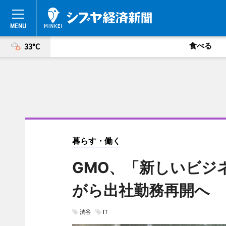
食べる
33°C
暮らす・働く
GMO、「新しいビジ
がら出社勤務再開へ
渋谷
IT