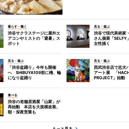
暮らす・働く
見る・遊ぶ
渋谷サクラステージに屋外エ
渋谷で現代美術家
アコンやミストの「避暑」ス
さん個展「SELF
ポット
女性描く
見る・遊ぶ
見る・遊ぶ
「渋谷盆踊り」今年も開催
西武渋谷店で忠犬
へ SHIBUYA109前に櫓、輪
アート展 「HACH
になり盆踊り
PROJECT」始動
食べる
渋谷の老舗居酒屋「山家」が
再始動 本店を大規模改装、
朝・深夜営業も
もっと見る