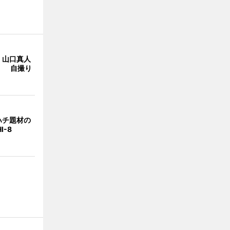
・山口真人
Y」 自撮り
ハチ題材の
I-8