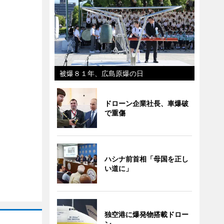
被爆８１年、広島原爆の日
ドローン企業社長、車爆破
で重傷
ハシナ前首相「母国を正し
い道に」
独空港に爆発物搭載ドロー
ン