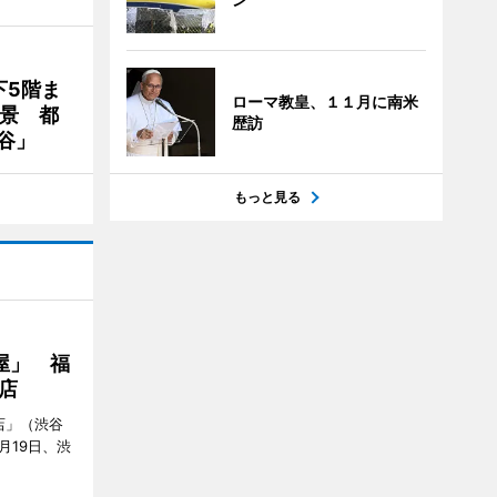
下5階ま
ローマ教皇、１１月に南米
夜景 都
歴訪
谷」
もっと見る
屋」 福
店
店」（渋谷
7月19日、渋