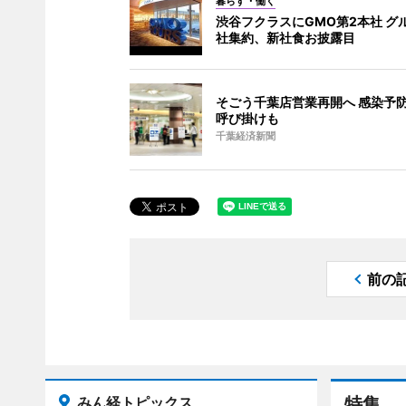
暮らす・働く
渋谷フクラスにGMO第2本社 グル
社集約、新社食お披露目
そごう千葉店営業再開へ 感染予
呼び掛けも
千葉経済新聞
前の
みん経トピックス
特集