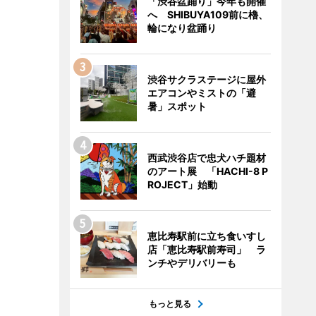
「渋谷盆踊り」今年も開催
へ SHIBUYA109前に櫓、
輪になり盆踊り
渋谷サクラステージに屋外
エアコンやミストの「避
暑」スポット
西武渋谷店で忠犬ハチ題材
のアート展 「HACHI-8 P
ROJECT」始動
恵比寿駅前に立ち食いすし
店「恵比寿駅前寿司」 ラ
ンチやデリバリーも
もっと見る