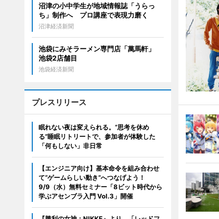
沼津の小中学生が地域情報誌「うらっ
ち」制作へ プロ講座で表現力磨く
沼津経済新聞
池袋にみそラーメン専門店「萬馬軒」
池袋2店舗目
池袋経済新聞
プレスリリース
眠れない夜は変えられる。“思考を休め
る”睡眠リトリートで、参加者が体験した
「何もしない」非日常
【エンジニア向け】基本命令を組み合わせ
て“ゲームらしい動き”へつなげよう！
9/9（水）無料セミナー「8ビット時代から
学ぶアセンブラ入門 Vol.3」開催
『勝利の女神：NIKKE』より、「レッドフ