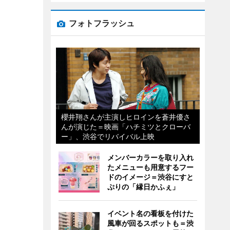
フォトフラッシュ
櫻井翔さんが主演しヒロインを蒼井優さ
んが演じた＝映画「ハチミツとクローバ
ー」、渋谷でリバイバル上映
メンバーカラーを取り入れ
たメニューも用意するフー
ドのイメージ＝渋谷にすと
ぷりの「縁日かふぇ」
イベント名の看板を付けた
風車が回るスポットも＝渋