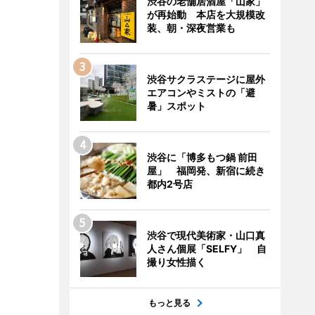
渋谷の老舗居酒屋「山家」
が再始動 本店を大規模改
装、朝・深夜営業も
渋谷サクラステージに屋外
エアコンやミストの「避
暑」スポット
渋谷に「博多もつ鍋 前田
屋」 福岡発、新宿に続き
都内2号店
渋谷で現代美術家・山口真
人さん個展「SELFY」 自
撮り女性描く
もっと見る