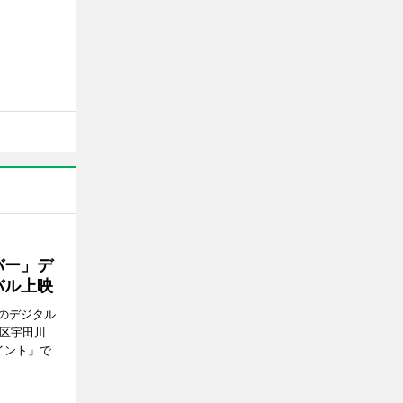
バー」デ
バル上映
のデジタル
谷区宇田川
イント」で