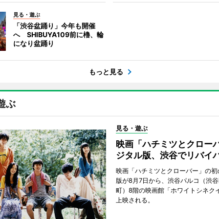
見る・遊ぶ
「渋谷盆踊り」今年も開催
へ SHIBUYA109前に櫓、輪
になり盆踊り
もっと見る
遊ぶ
見る・遊ぶ
映画「ハチミツとクロー
ジタル版、渋谷でリバイ
映画「ハチミツとクローバー」の初
版が8月7日から、渋谷パルコ（渋
町）8階の映画館「ホワイトシネク
上映される。