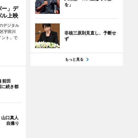
を」
バー」デ
バル上映
のデジタル
谷区宇田川
非核三原則見直し、予断せ
イント」で
ず
もっと見る
 前田
宿に続き都
・山口真人
Y」 自撮り