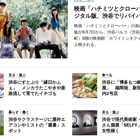
映画「ハチミツとクロー
ジタル版、渋谷でリバイ
映画「ハチミツとクローバー」の初
版が8月7日から、渋谷パルコ（渋
町）8階の映画館「ホワイトシネク
上映される。
見る・遊ぶ
食べる
渋谷にすとぷり「縁日かふ
渋谷に「博多もつ鍋
ぇ」 メンカラたこやきや楽
屋」 福岡発、新
曲流して育てたイチゴも
内2号店
暮らす・働く
見る・遊ぶ
渋谷サクラステージに屋外エ
渋谷で現代美術家
アコンやミストの「避暑」ス
さん個展「SELF
ポット
女性描く