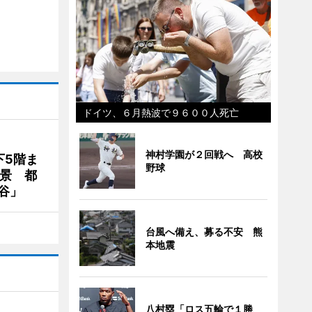
ドイツ、６月熱波で９６００人死亡
神村学園が２回戦へ 高校
下5階ま
野球
夜景 都
谷」
台風へ備え、募る不安 熊
本地震
八村塁「ロス五輪で１勝