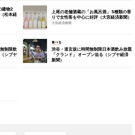
の建物2
上尾の老舗酒蔵の「お風呂酒」 5種類の香
（松本経
りで女性客を中心に好評（大宮経済新聞）
大宮経済新聞
食べる
無制限飲
渋谷・道玄坂に時間無制限日本酒飲み放題
（シブヤ
「クランド」 オープン迫る（シブヤ経済
新聞）