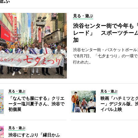
遊ぶ
見る・遊ぶ
渋谷センター街で今年も
レード」 スポーツチー
加
渋谷センター街・バスケットボール
で8月7日、「七夕まつり」の一環
行われた。
見る・遊ぶ
見る・遊ぶ
「なんでも服にする」クリエ
映画「ハチミツと
ーター塩川夏子さん、渋谷で
ー」デジタル版、
初個展
イバル上映
見る・遊ぶ
渋谷にすとぷり「縁日かふ