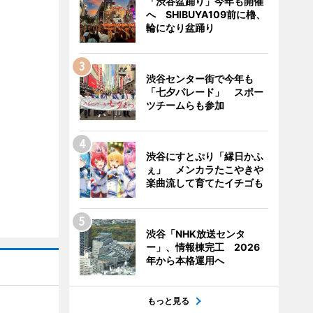
「渋谷盆踊り」今年も開催
へ SHIBUYA109前に櫓、
輪になり盆踊り
渋谷センター街で今年も
「七夕パレード」 スポー
ツチームらも参加
渋谷にすとぷり「縁日かふ
ぇ」 メンカラたこやきや
楽曲流して育てたイチゴも
渋谷「NHK放送センタ
ー」、情報棟完工 2026
年から本格運用へ
もっと見る