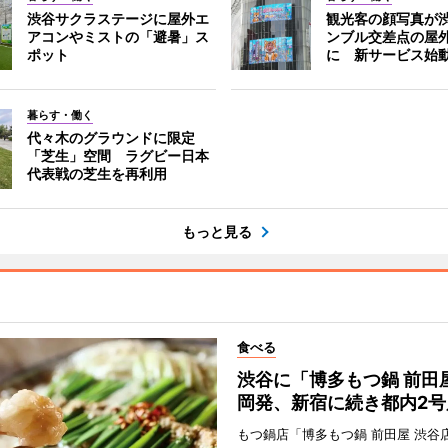
渋谷サクラステージに屋外エ
観光客の顔写真が
アコンやミストの「避暑」ス
ンブル交差点の屋
ポット
に 新サービス始
暮らす・働く
代々木のグラウンドに限定
「芝生」空間 ラグビー日本
代表戦の芝生を再利用
もっと見る
食べる
渋谷に「博多もつ鍋 前田
岡発、新宿に続き都内2号
もつ鍋店「博多もつ鍋 前田屋 渋谷