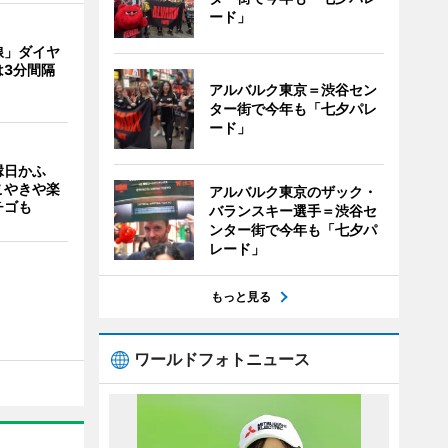
ード」
線」ダイヤ
は3分間隔
アルバルク東京＝渋谷セン
ター街で今年も「七夕パレ
ード」
縁日かふ
こやきや楽
アルバルク東京のザック・
チゴも
バランスキー選手＝渋谷セ
ンター街で今年も「七夕パ
レード」
もっと見る
ワールドフォトニュース