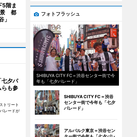
下5階ま
夜景 都
フォトフラッシュ
谷」
SHIBUYA CITY FC＝渋谷センター街で今
「七夕パ
年も「七夕パレード」
ムらも参
SHIBUYA CITY FC＝渋谷
センター街で今年も「七夕
ストリート
パレード」
でパレードが
アルバルク東京＝渋谷セン
ター街で今年も「七夕パレ