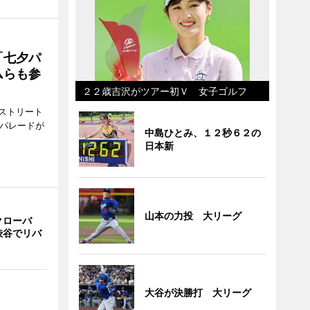
「七夕パ
ムらも参
２２歳吉沢がツアー初Ｖ 女子ゴルフ
ストリート
でパレードが
中島ひとみ、１２秒６２の
日本新
山本の力投 大リーグ
クローバ
渋谷でリバ
大谷が決勝打 大リーグ