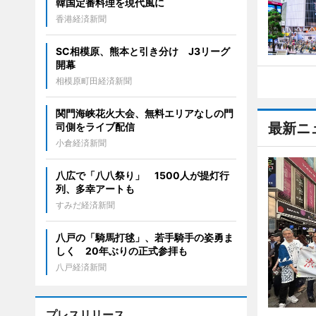
韓国定番料理を現代風に
香港経済新聞
SC相模原、熊本と引き分け J3リーグ
開幕
相模原町田経済新聞
関門海峡花火大会、無料エリアなしの門
最新ニ
司側をライブ配信
小倉経済新聞
八広で「八八祭り」 1500人が提灯行
列、多幸アートも
すみだ経済新聞
八戸の「騎馬打毬」、若手騎手の姿勇ま
しく 20年ぶりの正式参拝も
八戸経済新聞
プレスリリース