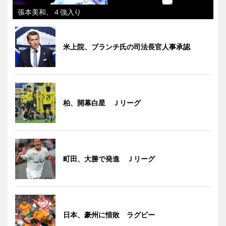
張本美和、４強入り
米上院、ブランチ氏の司法長官人事承認
柏、開幕白星 Ｊリーグ
町田、大勝で発進 Ｊリーグ
日本、豪州に惜敗 ラグビー