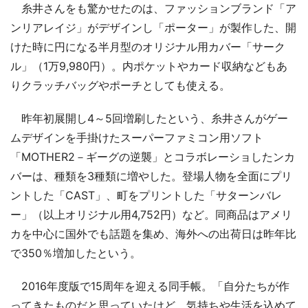
糸井さんをも驚かせたのは、ファッションブランド「ア
ンリアレイジ」がデザインし「ポーター」が製作した、開
けた時に円になる半月型のオリジナル用カバー「サーク
ル」（1万9,980円）。内ポケットやカード収納などもあ
りクラッチバッグやポーチとしても使える。
昨年初展開し4～5回増刷したという、糸井さんがゲー
ムデザインを手掛けたスーパーファミコン用ソフト
「MOTHER2－ギーグの逆襲」とコラボレーショしたンカ
バーは、種類を3種類に増やした。登場人物を全面にプリ
ントした「CAST」、町をプリントした「サターンバレ
ー」（以上オリジナル用4,752円）など。同商品はアメリ
カを中心に国外でも話題を集め、海外への出荷日は昨年比
で350％増加したという。
2016年度版で15周年を迎える同手帳。「自分たちが作
ってきたものだと思っていたけど、気持ちや生活を込めて