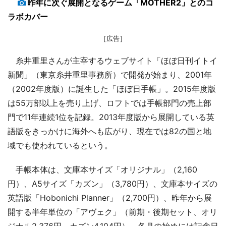
昨年に次ぐ展開となるゲーム「MOTHER2」とのコ
ラボカバー
［広告］
糸井重里さんが主宰するウェブサイト「ほぼ日刊イトイ
新聞」（東京糸井重里事務所）で開発が始まり、2001年
（2002年度版）に誕生した「ほぼ日手帳」。2015年度版
は55万部以上を売り上げ、ロフトでは手帳部門の売上部
門で11年連続1位を記録。2013年度版から展開している英
語版をきっかけに海外へも広がり、現在では82の国と地
域でも使われているという。
手帳本体は、文庫本サイズ「オリジナル」（2,160
円）、A5サイズ「カズン」（3,780円）、文庫本サイズの
英語版「Hobonichi Planner」（2,700円）、昨年から展
開する半年単位の「アヴェク」（前期・後期セット、オリ
ジナル2,376円、カズン4,104円）。各月の始めには記念日