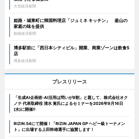
大宮経済新聞
姫路・城東町に韓国料理店「ジュミネ キッチン」 釜山の
家庭の味を提供
姫路経済新聞
博多駅前に「西日本シティビル」開業、商業ゾーンは飲食5
店
博多経済新聞
プレスリリース
「生成AI企画術-AI活用は問いが9割」と題して、株式会社オク
ノテ 代表取締役 清水 覚氏によるセミナーを2026年9月16日
(水)に開催!!
RIZIN.54にて開催！「RIZIN JAPAN GP ヘビー級トーナメン
ト」に出場する上田幹雄選手に協賛します！