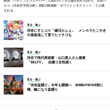
映画「ハチミツとクローバー」の初のデジタル版が8月7日から、渋谷パ
ルコ（渋谷区宇田川町）8階の映画館「ホワイトシネクイント」で上映
される。
見る・遊ぶ
渋谷にすとぷり「縁日かふぇ」 メンカラたこやき
や楽曲流して育てたイチゴも
見る・遊ぶ
渋谷で現代美術家・山口真人さん個展
「SELFY」 自撮り女性描く
見る・遊ぶ
「渋谷盆踊り」今年も開催へ SHIBUYA109前に
櫓、輪になり盆踊り