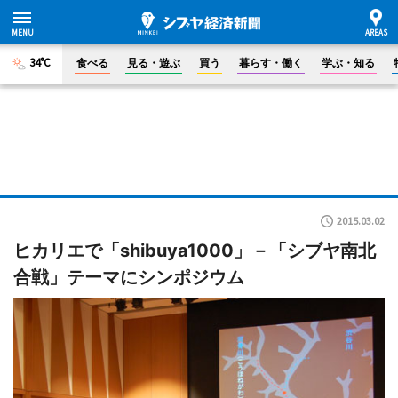
34°C
食べる
見る・遊ぶ
買う
暮らす・働く
学ぶ・知る
2015.03.02
ヒカリエで「shibuya1000」－「シブヤ南北
合戦」テーマにシンポジウム