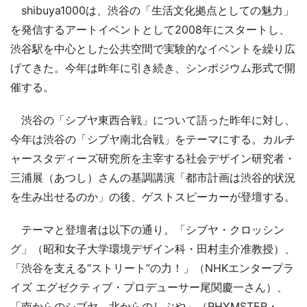
shibuya1000は、渋谷の「生活文化拠点としての魅力」
を発信するアートイベントとして2008年にスタートし、
渋谷駅を中心とした公共空間で実験的なイベントを繰り広
げてきた。今年は昨年に引き続き、シンポジウム形式で開
催する。
渋谷の「シブヤ東西合戦」について語った昨年に対し、
今年は渋谷の「シブヤ南北合戦」をテーマにする。カルチ
ャースタディーズ研究所を主宰する社会デザイン研究者・
三浦展（あつし）さんの基調講演「都市計画は渋谷的状況
を生み出せるのか」の後、ゲストスピーカーが登壇する。
テーマと登壇者は以下の通り。「シブヤ・クロッシン
グ」（昭和女子大学環境デザイン科・田村圭介准教授）、
「渋谷を支える“ストリート”の力！」（NHKエンタープラ
イズ エグゼクティブ・プロデューサー尾関慶一さん）、
「南からのシブヤ、北からのしぶや」（RHYMSTER・