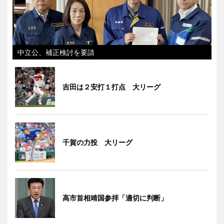
中立公、補正検討を要請
吉田は２安打１打点 大リーグ
千賀の力投 大リーグ
高市首相靖国参拝「適切に判断」