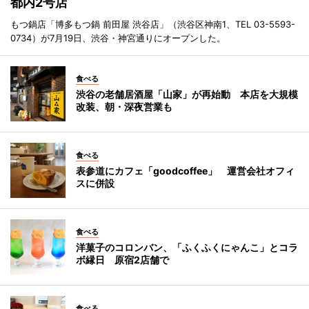
都内2号店
もつ鍋店「博多もつ鍋 前田屋 渋谷店」（渋谷区神南1、TEL 03-5593-
0734）が7月19日、渋谷・神宮通りにオープンした。
食べる
渋谷の老舗居酒屋「山家」が再始動 本店を大規模
改装、朝・深夜営業も
食べる
表参道にカフェ「goodcoffee」 運営会社オフィ
スに併設
食べる
洋菓子のコロンバン、「ふくふくにゃんこ」とコラ
ボ縁日 原宿2店舗で
食べる