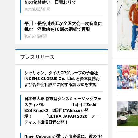
旬の食材使い、日替わりで
東大阪経済新聞
平川・長谷川鉄工が全国大会一次審査に
挑む 浮世絵を10層の鋼板で再現
弘前経済新聞
プレスリリース
シャリオン、タイのCPグループの子会社
INGENS GLOBUS Co., Ltd. と資本提携お
よび合弁会社設立に関する調印式を実施
日本最大級 都市型ダンスミュージックフェ
スティバル 1日目にZedd
B2B Knock2、2日目にAlessoが登
場！ 「ULTRA JAPAN 2026」アー
ティスト出演日程公開！
Nigel Cabournが愛した表参道に、彼の“好