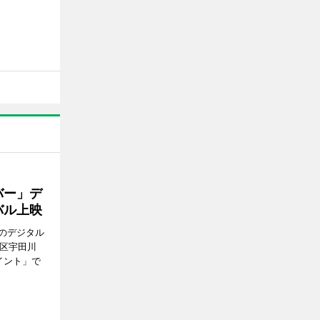
バー」デ
バル上映
のデジタル
谷区宇田川
イント」で