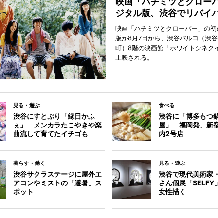
映画「ハチミツとクロー
ジタル版、渋谷でリバイ
映画「ハチミツとクローバー」の初
版が8月7日から、渋谷パルコ（渋
町）8階の映画館「ホワイトシネク
上映される。
見る・遊ぶ
食べる
渋谷にすとぷり「縁日かふ
渋谷に「博多もつ鍋
ぇ」 メンカラたこやきや楽
屋」 福岡発、新
曲流して育てたイチゴも
内2号店
暮らす・働く
見る・遊ぶ
渋谷サクラステージに屋外エ
渋谷で現代美術家
アコンやミストの「避暑」ス
さん個展「SELF
ポット
女性描く