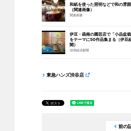
和紙を使った照明などで和の雰囲
（関連画像）
関連画像
伊豆・函南の園芸店で「小品盆栽
をテーマに50作品集まる（伊豆
聞）
沼津経済新聞
東急ハンズ渋谷店
前の