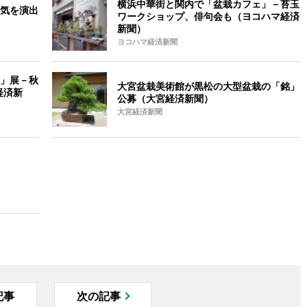
横浜中華街と関内で「盆栽カフェ」－苔玉
気を演出
ワークショップ、俳句会も（ヨコハマ経済
新聞）
ヨコハマ経済新聞
」展－秋
大宮盆栽美術館が黒松の大型盆栽の「銘」
経済新
公募（大宮経済新聞）
大宮経済新聞
記事
次の記事