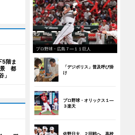
プロ野球・広島７―１１巨人
下5階ま
「デジポリス」普及呼び掛
夜景 都
け
谷」
プロ野球・オリックス１―
３楽天
佐野日大、２回戦へ 高校