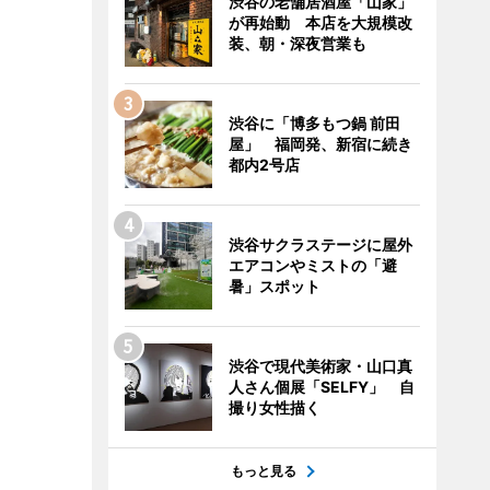
渋谷の老舗居酒屋「山家」
が再始動 本店を大規模改
装、朝・深夜営業も
渋谷に「博多もつ鍋 前田
屋」 福岡発、新宿に続き
都内2号店
渋谷サクラステージに屋外
エアコンやミストの「避
暑」スポット
渋谷で現代美術家・山口真
人さん個展「SELFY」 自
撮り女性描く
もっと見る