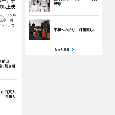
バー」デ
野球
バル上映
のデジタル
谷区宇田川
イント」で
平和への祈り、灯籠流しに
もっと見る
 前田
宿に続き都
・山口真人
Y」 自撮り