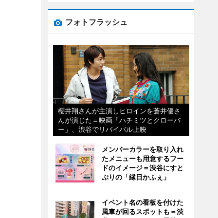
フォトフラッシュ
櫻井翔さんが主演しヒロインを蒼井優さ
んが演じた＝映画「ハチミツとクローバ
ー」、渋谷でリバイバル上映
メンバーカラーを取り入れ
たメニューも用意するフー
ドのイメージ＝渋谷にすと
ぷりの「縁日かふぇ」
イベント名の看板を付けた
風車が回るスポットも＝渋