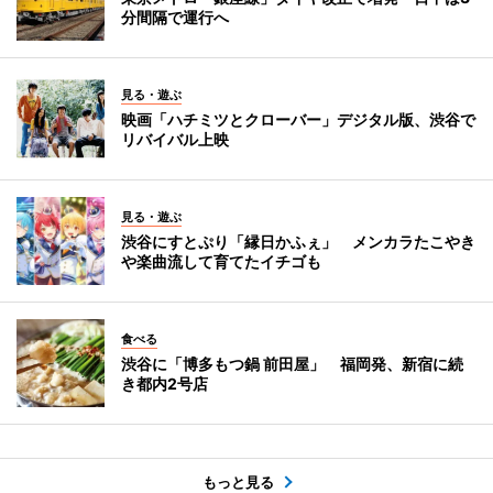
分間隔で運行へ
見る・遊ぶ
映画「ハチミツとクローバー」デジタル版、渋谷で
リバイバル上映
見る・遊ぶ
渋谷にすとぷり「縁日かふぇ」 メンカラたこやき
や楽曲流して育てたイチゴも
食べる
渋谷に「博多もつ鍋 前田屋」 福岡発、新宿に続
き都内2号店
もっと見る