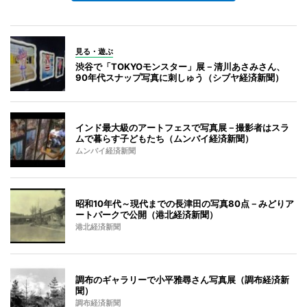
見る・遊ぶ
渋谷で「TOKYOモンスター」展－清川あさみさん、
90年代スナップ写真に刺しゅう（シブヤ経済新聞）
インド最大級のアートフェスで写真展－撮影者はスラ
ムで暮らす子どもたち（ムンバイ経済新聞）
ムンバイ経済新聞
昭和10年代～現代までの長津田の写真80点－みどりア
ートパークで公開（港北経済新聞）
港北経済新聞
調布のギャラリーで小平雅尋さん写真展（調布経済新
聞）
調布経済新聞