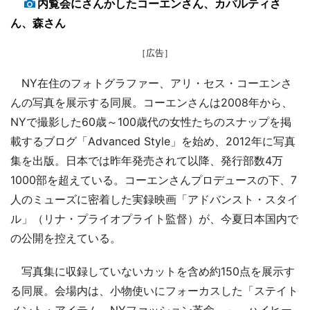
内覧会にさんかしたコーエンさん、カパルティさ
ん、森さん
［広告］
NY在住のフォトグラファー、アリ・セス・コーエンさ
んの写真を展示する同展。コーエンさんは2008年から、
NYで撮影した60歳～100歳代の女性たちのスナップを掲
載するブログ「Advanced Style」を始め、2012年に写真
集を出版。日本では昨年発売されて以降、発行部数4万
1000部を超えている。コーエンさんプロデュースの下、7
人のミューズに密着した実録映画「アドバンスト・スタイ
ル」（リナ・プライオプライト監督）が、今夏日本国内で
の公開を控えている。
写真集に収録していないカットを含め約150点を展示す
る同展。会場内は、小物使いにフォーカスした「ステイト
メント・アイテム－NYファッション革命－」、ハイヒー