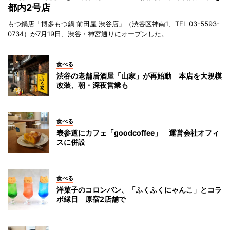
都内2号店
もつ鍋店「博多もつ鍋 前田屋 渋谷店」（渋谷区神南1、TEL 03-5593-
0734）が7月19日、渋谷・神宮通りにオープンした。
食べる
渋谷の老舗居酒屋「山家」が再始動 本店を大規模
改装、朝・深夜営業も
食べる
表参道にカフェ「goodcoffee」 運営会社オフィ
スに併設
食べる
洋菓子のコロンバン、「ふくふくにゃんこ」とコラ
ボ縁日 原宿2店舗で