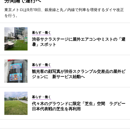
分間隔で運行へ
東京メトロは9月19日、銀座線と丸ノ内線で列車を増発するダイヤ改正
を行う。
暮らす・働く
渋谷サクラステージに屋外エアコンやミストの「避
暑」スポット
暮らす・働く
観光客の顔写真が渋谷スクランブル交差点の屋外ビ
ジョンに 新サービス始動へ
暮らす・働く
代々木のグラウンドに限定「芝生」空間 ラグビー
日本代表戦の芝生を再利用