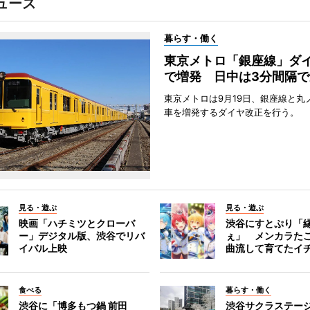
ュース
暮らす・働く
東京メトロ「銀座線」ダ
で増発 日中は3分間隔で
東京メトロは9月19日、銀座線と丸
車を増発するダイヤ改正を行う。
見る・遊ぶ
見る・遊ぶ
映画「ハチミツとクローバ
渋谷にすとぷり「
ー」デジタル版、渋谷でリバ
ぇ」 メンカラた
イバル上映
曲流して育てたイ
食べる
暮らす・働く
渋谷に「博多もつ鍋 前田
渋谷サクラステー