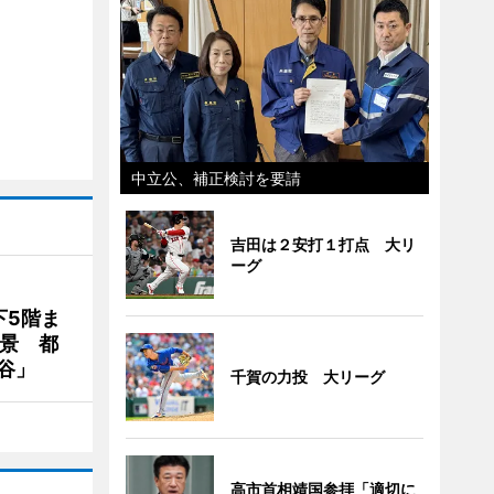
中立公、補正検討を要請
吉田は２安打１打点 大リ
ーグ
下5階ま
夜景 都
谷」
千賀の力投 大リーグ
高市首相靖国参拝「適切に