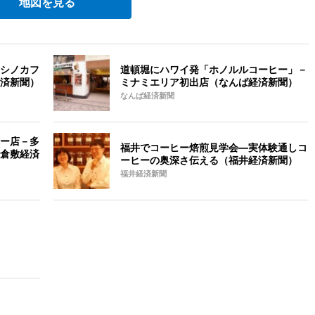
地図を見る
シノカフ
道頓堀にハワイ発「ホノルルコーヒー」－
済新聞）
ミナミエリア初出店（なんば経済新聞）
なんば経済新聞
ー店－多
福井でコーヒー焙煎見学会―実体験通しコ
倉敷経済
ーヒーの奥深さ伝える（福井経済新聞）
福井経済新聞