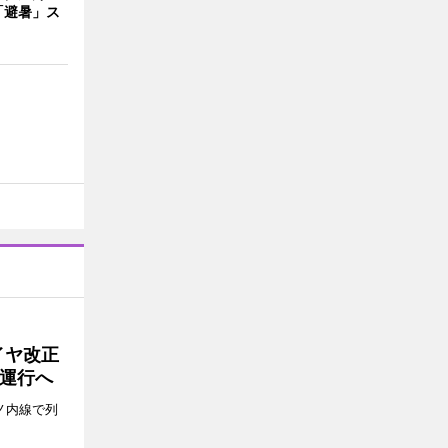
「避暑」ス
イヤ改正
運行へ
ノ内線で列