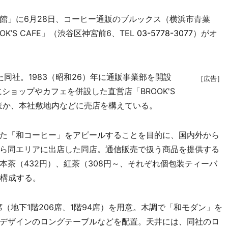
」に6月28日、コーヒー通販のブルックス（横浜市青葉
’S CAFE」（渋谷区神宮前6、TEL
03-5778-3077
）がオ
た同社。1983（昭和26）年に通販事業部を開設
［広告］
ショップやカフェを併設した直営店「BROOK'S
たほか、本社敷地内などに売店を構えている。
た「和コーヒー」をアピールすることを目的に、国内外から
ら同エリアに出店した同店。通信販売で扱う商品を提供する
茶（432円）、紅茶（308円～、それぞれ個包装ティーバ
で構成する。
席（地下1階206席、1階94席）を用意。木調で「和モダン」を
デザインのロングテーブルなどを配置。天井には、同社のロ