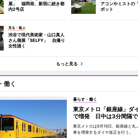
屋」 福岡発、新宿に続き都
アコンやミストの
内2号店
ポット
見る・遊ぶ
渋谷で現代美術家・山口真人
さん個展「SELFY」 自撮り
女性描く
もっと見る
・働く
暮らす・働く
東京メトロ「銀座線」ダ
で増発 日中は3分間隔で
東京メトロは9月19日、銀座線と丸
車を増発するダイヤ改正を行う。