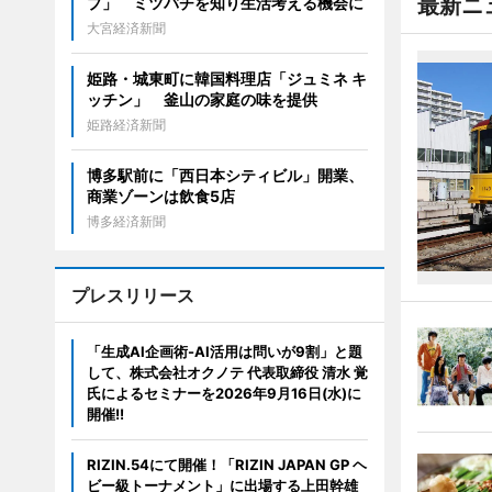
最新ニ
プ」 ミツバチを知り生活考える機会に
大宮経済新聞
姫路・城東町に韓国料理店「ジュミネ キ
ッチン」 釜山の家庭の味を提供
姫路経済新聞
博多駅前に「西日本シティビル」開業、
商業ゾーンは飲食5店
博多経済新聞
プレスリリース
「生成AI企画術-AI活用は問いが9割」と題
して、株式会社オクノテ 代表取締役 清水 覚
氏によるセミナーを2026年9月16日(水)に
開催!!
RIZIN.54にて開催！「RIZIN JAPAN GP ヘ
ビー級トーナメント」に出場する上田幹雄