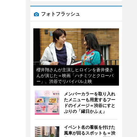
フォトフラッシュ
櫻井翔さんが主演しヒロインを蒼井優さ
んが演じた＝映画「ハチミツとクローバ
ー」、渋谷でリバイバル上映
メンバーカラーを取り入れ
たメニューも用意するフー
ドのイメージ＝渋谷にすと
ぷりの「縁日かふぇ」
イベント名の看板を付けた
風車が回るスポットも＝渋