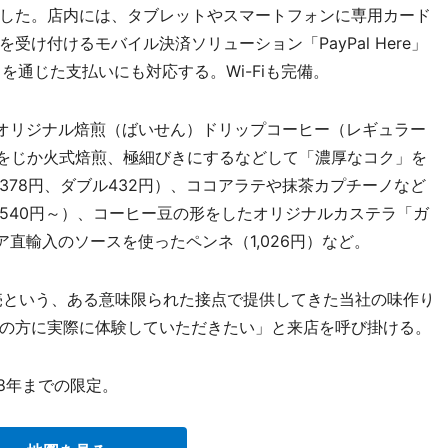
した。店内には、タブレットやスマートフォンに専用カード
け付けるモバイル決済ソリューション「PayPal Here」
トを通じた支払いにも対応する。Wi-Fiも完備。
オリジナル焙煎（ばいせん）ドリップコーヒー（レギュラー
豆をじか火式焙煎、極細びきにするなどして「濃厚なコク」を
78円、ダブル432円）、ココアラテや抹茶カプチーノなど
540円～）、コーヒー豆の形をしたオリジナルカステラ「ガ
ア直輸入のソースを使ったペンネ（1,026円）など。
売という、ある意味限られた接点で提供してきた当社の味作り
の方に実際に体験していただきたい」と来店を呼び掛ける。
18年までの限定。