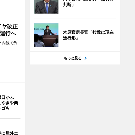
判断」
イヤ改正
木原官房長官「拉致は現在
運行へ
進行形」
ノ内線で列
もっと見る
縁日かふ
こやきや楽
チゴも
ジに屋外エ