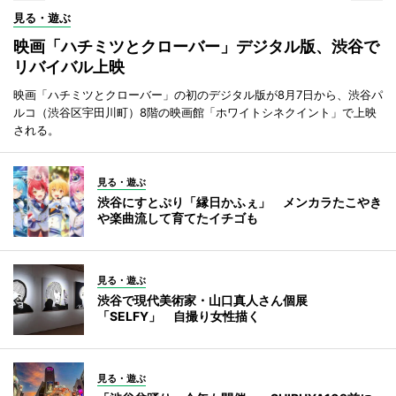
見る・遊ぶ
映画「ハチミツとクローバー」デジタル版、渋谷で
リバイバル上映
映画「ハチミツとクローバー」の初のデジタル版が8月7日から、渋谷パ
ルコ（渋谷区宇田川町）8階の映画館「ホワイトシネクイント」で上映
される。
見る・遊ぶ
渋谷にすとぷり「縁日かふぇ」 メンカラたこやき
や楽曲流して育てたイチゴも
見る・遊ぶ
渋谷で現代美術家・山口真人さん個展
「SELFY」 自撮り女性描く
見る・遊ぶ