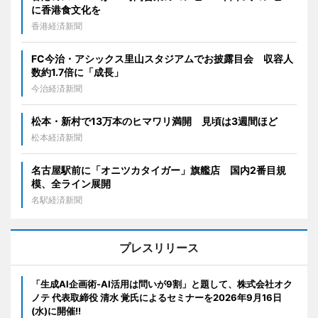
に香港食文化を
香港経済新聞
FC今治・アシックス里山スタジアムでお披露目会 収容人
数約1.7倍に「成長」
今治経済新聞
松本・新村で13万本のヒマワリ満開 見頃は3週間ほど
松本経済新聞
名古屋駅前に「オニツカタイガー」旗艦店 国内2番目規
模、全ライン展開
名駅経済新聞
プレスリリース
「生成AI企画術-AI活用は問いが9割」と題して、株式会社オク
ノテ 代表取締役 清水 覚氏によるセミナーを2026年9月16日
(水)に開催!!