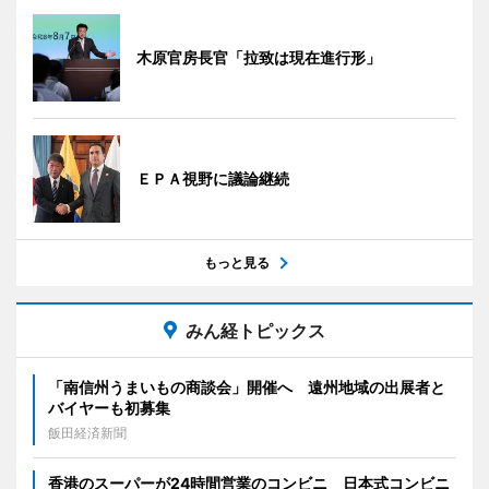
木原官房長官「拉致は現在進行形」
ＥＰＡ視野に議論継続
もっと見る
みん経トピックス
「南信州うまいもの商談会」開催へ 遠州地域の出展者と
バイヤーも初募集
飯田経済新聞
香港のスーパーが24時間営業のコンビニ 日本式コンビニ