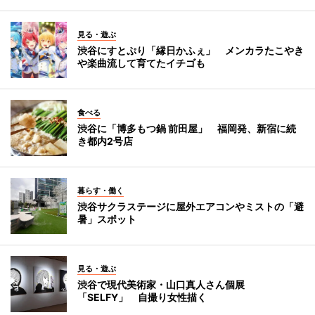
見る・遊ぶ
渋谷にすとぷり「縁日かふぇ」 メンカラたこやき
や楽曲流して育てたイチゴも
食べる
渋谷に「博多もつ鍋 前田屋」 福岡発、新宿に続
き都内2号店
暮らす・働く
渋谷サクラステージに屋外エアコンやミストの「避
暑」スポット
見る・遊ぶ
渋谷で現代美術家・山口真人さん個展
「SELFY」 自撮り女性描く