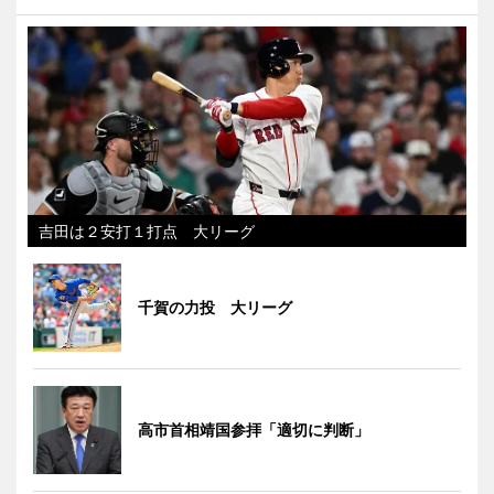
吉田は２安打１打点 大リーグ
千賀の力投 大リーグ
高市首相靖国参拝「適切に判断」