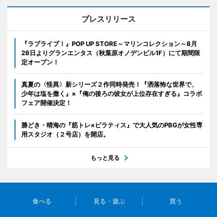
プレスリリース
『ラブライブ！』POP UP STORE～マリンコレクション～8月
28日よりグランエンタス（秋葉原オノデンビル1F）にて期間限
定オープン！
真夏の〈怪異〉新シリーズ２作同時発売！『洒落怖な世界で、
少年は塩を撒く』×『俺の後ろの彼女が上位存在すぎる』コラボ
フェア開催決定！
勝どき・晴海の『筋トレ×ピラティス』で大人気のPBGが女性専
用スタジオ（２号店）を開店。
もっと見る
食べる
見る・遊ぶ
買う