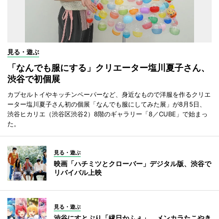
見る・遊ぶ
「なんでも服にする」クリエーター塩川夏子さん、
渋谷で初個展
カプセルトイやキッチンペーパーなど、身近なもので洋服を作るクリエ
ーター塩川夏子さん初の個展「なんでも服にしてみた展」が8月5日、
渋谷ヒカリエ（渋谷区渋谷2）8階のギャラリー「8／CUBE」で始まっ
た。
見る・遊ぶ
映画「ハチミツとクローバー」デジタル版、渋谷で
リバイバル上映
見る・遊ぶ
渋谷にすとぷり「縁日かふぇ」 メンカラたこやき