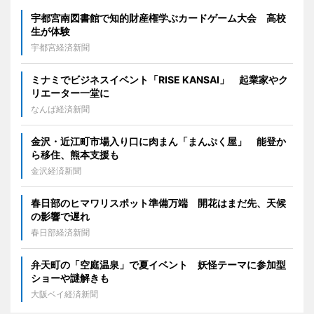
宇都宮南図書館で知的財産権学ぶカードゲーム大会 高校
生が体験
宇都宮経済新聞
ミナミでビジネスイベント「RISE KANSAI」 起業家やク
リエーター一堂に
なんば経済新聞
金沢・近江町市場入り口に肉まん「まんぷく屋」 能登か
ら移住、熊本支援も
金沢経済新聞
春日部のヒマワリスポット準備万端 開花はまだ先、天候
の影響で遅れ
春日部経済新聞
弁天町の「空庭温泉」で夏イベント 妖怪テーマに参加型
ショーや謎解きも
大阪ベイ経済新聞