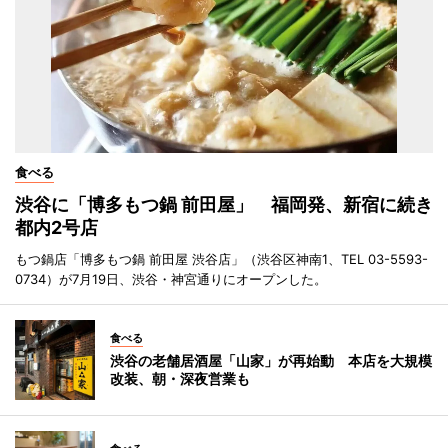
食べる
渋谷に「博多もつ鍋 前田屋」 福岡発、新宿に続き
都内2号店
もつ鍋店「博多もつ鍋 前田屋 渋谷店」（渋谷区神南1、TEL 03-5593-
0734）が7月19日、渋谷・神宮通りにオープンした。
食べる
渋谷の老舗居酒屋「山家」が再始動 本店を大規模
改装、朝・深夜営業も