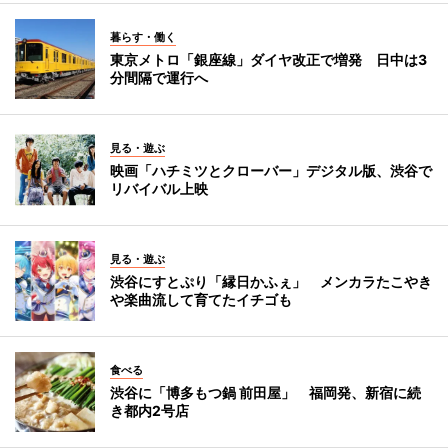
暮らす・働く
東京メトロ「銀座線」ダイヤ改正で増発 日中は3
分間隔で運行へ
見る・遊ぶ
映画「ハチミツとクローバー」デジタル版、渋谷で
リバイバル上映
見る・遊ぶ
渋谷にすとぷり「縁日かふぇ」 メンカラたこやき
や楽曲流して育てたイチゴも
食べる
渋谷に「博多もつ鍋 前田屋」 福岡発、新宿に続
き都内2号店