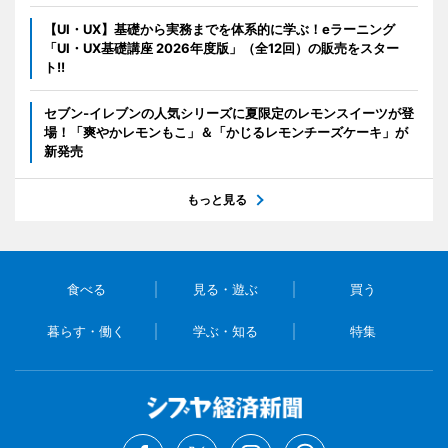
【UI・UX】基礎から実務までを体系的に学ぶ！eラーニング
「UI・UX基礎講座 2026年度版」（全12回）の販売をスター
ト!!
セブン‐イレブンの人気シリーズに夏限定のレモンスイーツが登
場！「爽やかレモンもこ」＆「かじるレモンチーズケーキ」が
新発売
もっと見る
食べる
見る・遊ぶ
買う
暮らす・働く
学ぶ・知る
特集