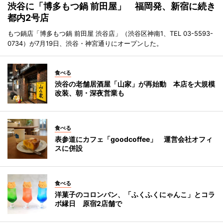
渋谷に「博多もつ鍋 前田屋」 福岡発、新宿に続き
都内2号店
もつ鍋店「博多もつ鍋 前田屋 渋谷店」（渋谷区神南1、TEL 03-5593-
0734）が7月19日、渋谷・神宮通りにオープンした。
食べる
渋谷の老舗居酒屋「山家」が再始動 本店を大規模
改装、朝・深夜営業も
食べる
表参道にカフェ「goodcoffee」 運営会社オフィ
スに併設
食べる
洋菓子のコロンバン、「ふくふくにゃんこ」とコラ
ボ縁日 原宿2店舗で