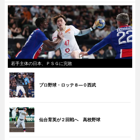
若手主体の日本、ＰＳＧに完敗
プロ野球・ロッテ８―０西武
仙台育英が２回戦へ 高校野球