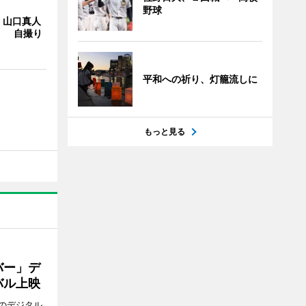
野球
・山口真人
Y」 自撮り
平和への祈り、灯籠流しに
もっと見る
バー」デ
バル上映
のデジタル