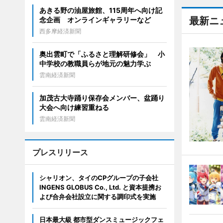
あきる野の油屋旅館、115周年へ向け記
最新ニ
念企画 オンラインギャラリーなど
西多摩経済新聞
奥出雲町で「ふるさと理解研修会」 小
中学校の教職員らが地元の魅力学ぶ
雲南経済新聞
加茂古大寺踊り保存会メンバー、盆踊り
大会へ向け練習重ねる
雲南経済新聞
プレスリリース
シャリオン、タイのCPグループの子会社
INGENS GLOBUS Co., Ltd. と資本提携お
よび合弁会社設立に関する調印式を実施
日本最大級 都市型ダンスミュージックフェ