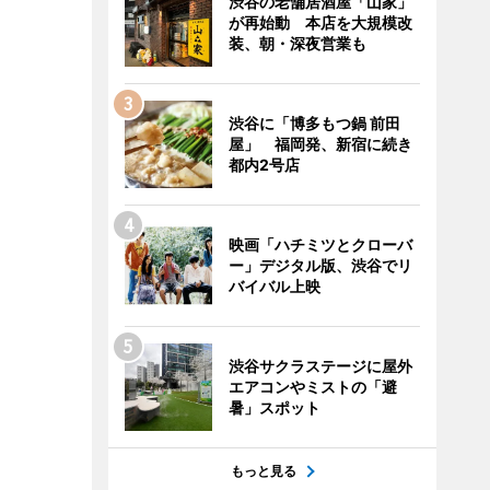
渋谷の老舗居酒屋「山家」
が再始動 本店を大規模改
装、朝・深夜営業も
渋谷に「博多もつ鍋 前田
屋」 福岡発、新宿に続き
都内2号店
映画「ハチミツとクローバ
ー」デジタル版、渋谷でリ
バイバル上映
渋谷サクラステージに屋外
エアコンやミストの「避
暑」スポット
もっと見る