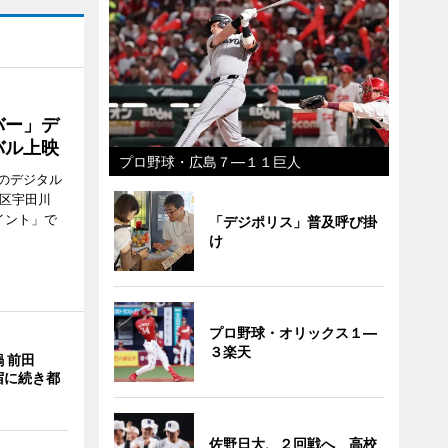
バー」デ
バル上映
プロ野球・広島７―１１巨人
のデジタル
谷区宇田川
イント」で
「デジポリス」普及呼び掛
け
プロ野球・オリックス１―
３楽天
 前田
宿に続き都
佐野日大、２回戦へ 高校