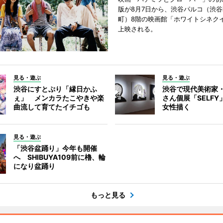
版が8月7日から、渋谷パルコ（渋
町）8階の映画館「ホワイトシネク
上映される。
見る・遊ぶ
見る・遊ぶ
渋谷にすとぷり「縁日かふ
渋谷で現代美術家
ぇ」 メンカラたこやきや楽
さん個展「SELF
曲流して育てたイチゴも
女性描く
見る・遊ぶ
「渋谷盆踊り」今年も開催
へ SHIBUYA109前に櫓、輪
になり盆踊り
もっと見る