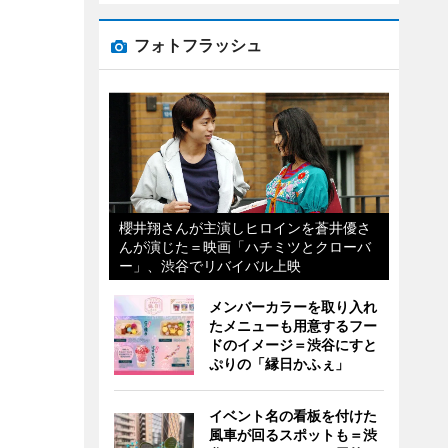
フォトフラッシュ
櫻井翔さんが主演しヒロインを蒼井優さ
んが演じた＝映画「ハチミツとクローバ
ー」、渋谷でリバイバル上映
メンバーカラーを取り入れ
たメニューも用意するフー
ドのイメージ＝渋谷にすと
ぷりの「縁日かふぇ」
イベント名の看板を付けた
風車が回るスポットも＝渋