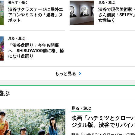
暮らす・働く
見る・遊ぶ
渋谷サクラステージに屋外エ
渋谷で現代美術家
アコンやミストの「避暑」ス
さん個展「SELF
ポット
女性描く
見る・遊ぶ
「渋谷盆踊り」今年も開催
へ SHIBUYA109前に櫓、輪
になり盆踊り
もっと見る
遊ぶ
見る・遊ぶ
映画「ハチミツとクロー
ジタル版、渋谷でリバイ
映画「ハチミツとクローバー」の初