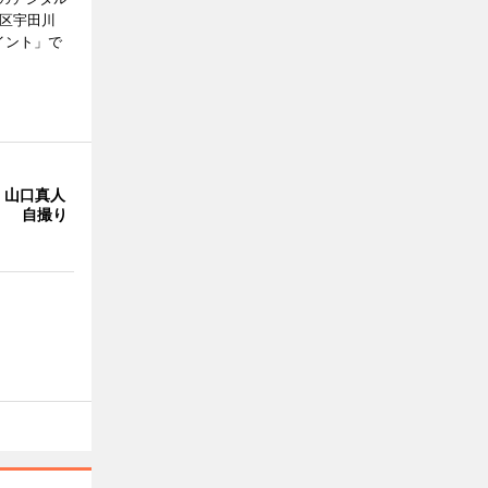
谷区宇田川
イント」で
・山口真人
Y」 自撮り