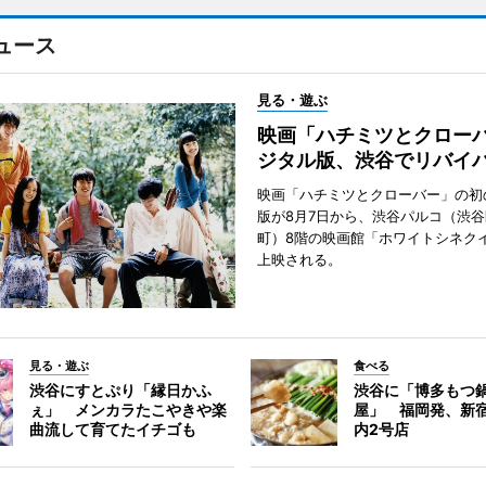
ュース
見る・遊ぶ
映画「ハチミツとクロー
ジタル版、渋谷でリバイ
映画「ハチミツとクローバー」の初
版が8月7日から、渋谷パルコ（渋
町）8階の映画館「ホワイトシネク
上映される。
見る・遊ぶ
食べる
渋谷にすとぷり「縁日かふ
渋谷に「博多もつ鍋
ぇ」 メンカラたこやきや楽
屋」 福岡発、新
曲流して育てたイチゴも
内2号店