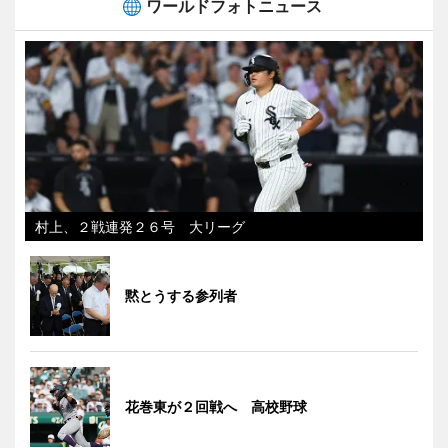
ワールドフォトニュース
村上、２戦連発２６号 大リーグ
黙とうする参列者
花巻東が２回戦へ 高校野球