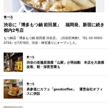
食べる
渋谷に「博多もつ鍋 前田屋」 福岡発、新宿に続き
都内2号店
もつ鍋店「博多もつ鍋 前田屋 渋谷店」（渋谷区神南1、TEL 03-5593-
0734）が7月19日、渋谷・神宮通りにオープンした。
食べる
渋谷の老舗居酒屋「山家」が再始動 本店を大規模
改装、朝・深夜営業も
食べる
表参道にカフェ「goodcoffee」 運営会社オフィ
スに併設