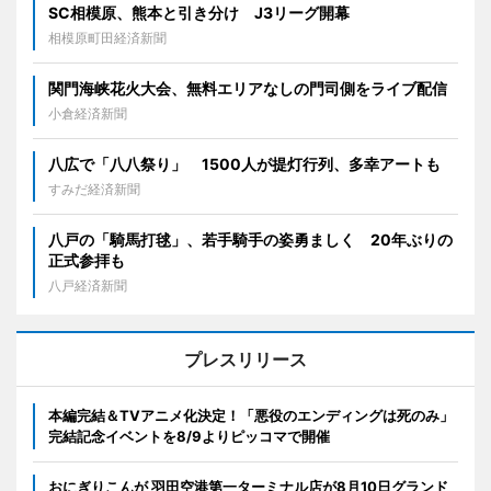
SC相模原、熊本と引き分け J3リーグ開幕
相模原町田経済新聞
関門海峡花火大会、無料エリアなしの門司側をライブ配信
小倉経済新聞
八広で「八八祭り」 1500人が提灯行列、多幸アートも
すみだ経済新聞
八戸の「騎馬打毬」、若手騎手の姿勇ましく 20年ぶりの
正式参拝も
八戸経済新聞
プレスリリース
本編完結＆TVアニメ化決定！「悪役のエンディングは死のみ」
完結記念イベントを8/9よりピッコマで開催
おにぎりこんが 羽田空港第一ターミナル店が8月10日グランド