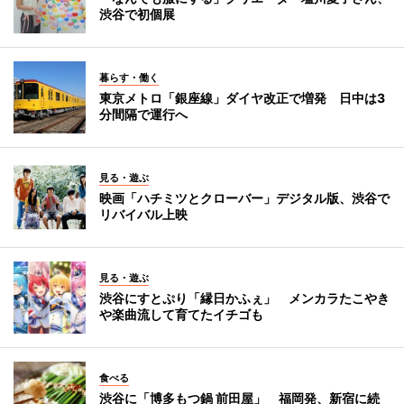
渋谷で初個展
暮らす・働く
東京メトロ「銀座線」ダイヤ改正で増発 日中は3
分間隔で運行へ
見る・遊ぶ
映画「ハチミツとクローバー」デジタル版、渋谷で
リバイバル上映
見る・遊ぶ
渋谷にすとぷり「縁日かふぇ」 メンカラたこやき
や楽曲流して育てたイチゴも
食べる
渋谷に「博多もつ鍋 前田屋」 福岡発、新宿に続