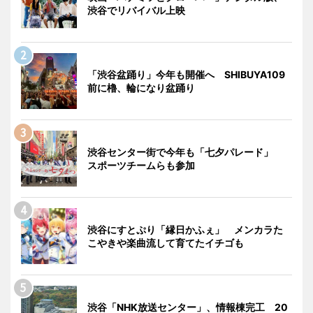
渋谷でリバイバル上映
「渋谷盆踊り」今年も開催へ SHIBUYA109
前に櫓、輪になり盆踊り
渋谷センター街で今年も「七夕パレード」
スポーツチームらも参加
渋谷にすとぷり「縁日かふぇ」 メンカラた
こやきや楽曲流して育てたイチゴも
渋谷「NHK放送センター」、情報棟完工 20