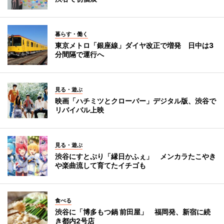
暮らす・働く
東京メトロ「銀座線」ダイヤ改正で増発 日中は3
分間隔で運行へ
見る・遊ぶ
映画「ハチミツとクローバー」デジタル版、渋谷で
リバイバル上映
見る・遊ぶ
渋谷にすとぷり「縁日かふぇ」 メンカラたこやき
や楽曲流して育てたイチゴも
食べる
渋谷に「博多もつ鍋 前田屋」 福岡発、新宿に続
き都内2号店