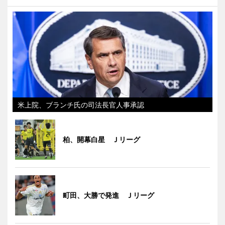
米上院、ブランチ氏の司法長官人事承認
柏、開幕白星 Ｊリーグ
町田、大勝で発進 Ｊリーグ