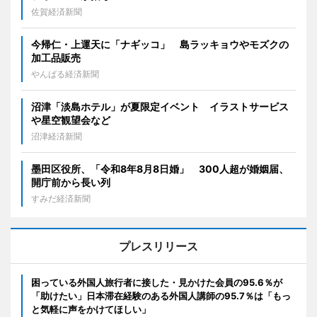
佐賀経済新聞
今帰仁・上運天に「ナギッコ」 島ラッキョウやモズクの
加工品販売
やんばる経済新聞
沼津「淡島ホテル」が夏限定イベント イラストサービス
や星空観望会など
沼津経済新聞
墨田区役所、「令和8年8月8日婚」 300人超が婚姻届、
開庁前から長い列
すみだ経済新聞
プレスリリース
困っている外国人旅行者に接した・見かけた会員の95.6％が
「助けたい」日本滞在経験のある外国人講師の95.7％は「もっ
と気軽に声をかけてほしい」