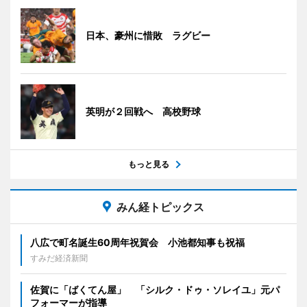
日本、豪州に惜敗 ラグビー
英明が２回戦へ 高校野球
もっと見る
みん経トピックス
八広で町名誕生60周年祝賀会 小池都知事も祝福
すみだ経済新聞
佐賀に「ばくてん屋」 「シルク・ドゥ・ソレイユ」元パ
フォーマーが指導