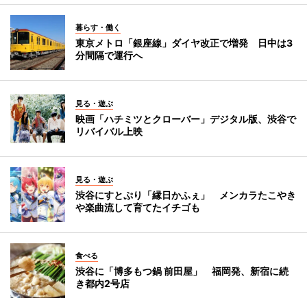
暮らす・働く
東京メトロ「銀座線」ダイヤ改正で増発 日中は3
分間隔で運行へ
見る・遊ぶ
映画「ハチミツとクローバー」デジタル版、渋谷で
リバイバル上映
見る・遊ぶ
渋谷にすとぷり「縁日かふぇ」 メンカラたこやき
や楽曲流して育てたイチゴも
食べる
渋谷に「博多もつ鍋 前田屋」 福岡発、新宿に続
き都内2号店