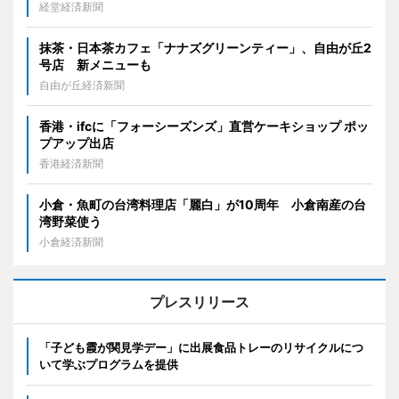
経堂経済新聞
抹茶・日本茶カフェ「ナナズグリーンティー」、自由が丘2
号店 新メニューも
自由が丘経済新聞
香港・ifcに「フォーシーズンズ」直営ケーキショップ ポッ
プアップ出店
香港経済新聞
小倉・魚町の台湾料理店「麗白」が10周年 小倉南産の台
湾野菜使う
小倉経済新聞
プレスリリース
「子ども霞が関見学デー」に出展食品トレーのリサイクルにつ
いて学ぶプログラムを提供