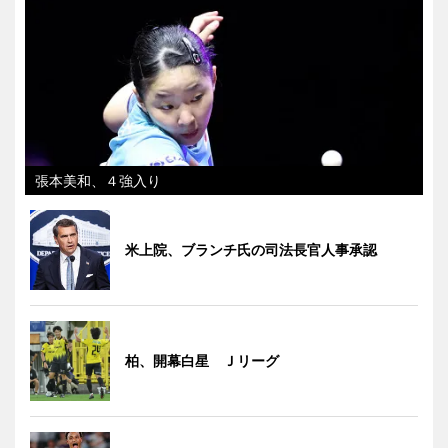
張本美和、４強入り
米上院、ブランチ氏の司法長官人事承認
柏、開幕白星 Ｊリーグ