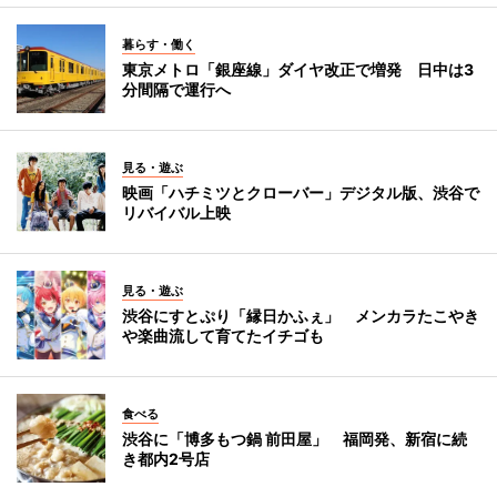
暮らす・働く
東京メトロ「銀座線」ダイヤ改正で増発 日中は3
分間隔で運行へ
見る・遊ぶ
映画「ハチミツとクローバー」デジタル版、渋谷で
リバイバル上映
見る・遊ぶ
渋谷にすとぷり「縁日かふぇ」 メンカラたこやき
や楽曲流して育てたイチゴも
食べる
渋谷に「博多もつ鍋 前田屋」 福岡発、新宿に続
き都内2号店