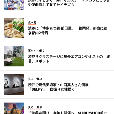
や楽曲流して育てたイチゴも
食べる
渋谷に「博多もつ鍋 前田屋」 福岡発、新宿に続
き都内2号店
暮らす・働く
渋谷サクラステージに屋外エアコンやミストの「避
暑」スポット
見る・遊ぶ
渋谷で現代美術家・山口真人さん個展
「SELFY」 自撮り女性描く
見る・遊ぶ
「渋谷盆踊り」今年も開催へ SHIBUYA109前に