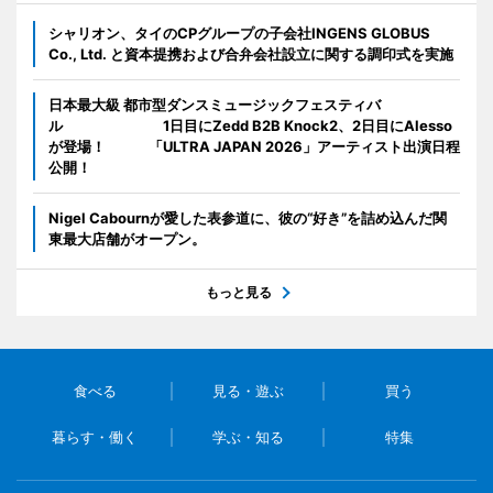
シャリオン、タイのCPグループの子会社INGENS GLOBUS
Co., Ltd. と資本提携および合弁会社設立に関する調印式を実施
日本最大級 都市型ダンスミュージックフェスティバ
ル 1日目にZedd B2B Knock2、2日目にAlesso
が登場！ 「ULTRA JAPAN 2026」アーティスト出演日程
公開！
Nigel Cabournが愛した表参道に、彼の“好き”を詰め込んだ関
東最大店舗がオープン。
もっと見る
食べる
見る・遊ぶ
買う
暮らす・働く
学ぶ・知る
特集