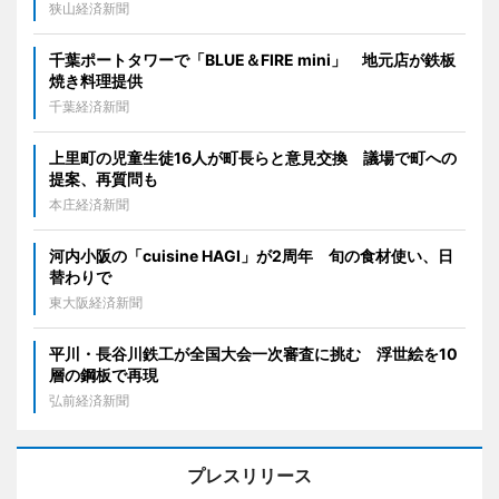
狭山経済新聞
千葉ポートタワーで「BLUE＆FIRE mini」 地元店が鉄板
焼き料理提供
千葉経済新聞
上里町の児童生徒16人が町長らと意見交換 議場で町への
提案、再質問も
本庄経済新聞
河内小阪の「cuisine HAGI」が2周年 旬の食材使い、日
替わりで
東大阪経済新聞
平川・長谷川鉄工が全国大会一次審査に挑む 浮世絵を10
層の鋼板で再現
弘前経済新聞
プレスリリース