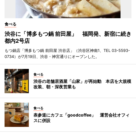
食べる
渋谷に「博多もつ鍋 前田屋」 福岡発、新宿に続き
都内2号店
もつ鍋店「博多もつ鍋 前田屋 渋谷店」（渋谷区神南1、TEL 03-5593-
0734）が7月19日、渋谷・神宮通りにオープンした。
食べる
渋谷の老舗居酒屋「山家」が再始動 本店を大規模
改装、朝・深夜営業も
食べる
表参道にカフェ「goodcoffee」 運営会社オフィ
スに併設