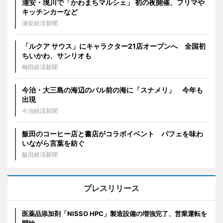
浦安・境川で「かわまちマルシェ」 初の夜開催、フリマや
キッチンカーなど
浦安経済新聞
「ルクア サウス」にキャラクター21店オープンへ 全国初
ちいかわ、サンリオも
梅田経済新聞
今治・大三島の海辺のバル前の海に「スナメリ」 今年も
出現
今治経済新聞
飯田のコーヒー店と書店がコラボイベント パフェを味わ
いながら言葉を紡ぐ
飯田経済新聞
プレスリリース
医薬品添加剤「NISSO HPC」製造設備の増強完了、営業運転を
開始