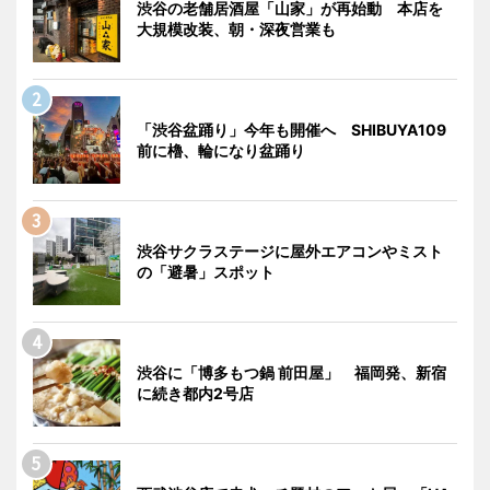
渋谷の老舗居酒屋「山家」が再始動 本店を
大規模改装、朝・深夜営業も
「渋谷盆踊り」今年も開催へ SHIBUYA109
前に櫓、輪になり盆踊り
渋谷サクラステージに屋外エアコンやミスト
の「避暑」スポット
渋谷に「博多もつ鍋 前田屋」 福岡発、新宿
に続き都内2号店