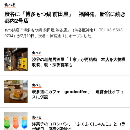
食べる
渋谷に「博多もつ鍋 前田屋」 福岡発、新宿に続き
都内2号店
もつ鍋店「博多もつ鍋 前田屋 渋谷店」（渋谷区神南1、TEL 03-5593-
0734）が7月19日、渋谷・神宮通りにオープンした。
食べる
渋谷の老舗居酒屋「山家」が再始動 本店を大規模
改装、朝・深夜営業も
食べる
表参道にカフェ「goodcoffee」 運営会社オフィ
スに併設
食べる
洋菓子のコロンバン、「ふくふくにゃんこ」とコラ
ボ縁日 原宿2店舗で