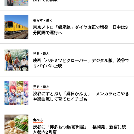
暮らす・働く
東京メトロ「銀座線」ダイヤ改正で増発 日中は3
分間隔で運行へ
見る・遊ぶ
映画「ハチミツとクローバー」デジタル版、渋谷で
リバイバル上映
見る・遊ぶ
渋谷にすとぷり「縁日かふぇ」 メンカラたこやき
や楽曲流して育てたイチゴも
食べる
渋谷に「博多もつ鍋 前田屋」 福岡発、新宿に続
き都内2号店