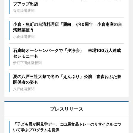
プアップ出店
香港経済新聞
小倉・魚町の台湾料理店「麗白」が10周年 小倉南産の台
湾野菜使う
小倉経済新聞
石廊崎オーシャンパークで「夕涼会」 来場100万人達成
セレモニーも
伊豆下田経済新聞
夏の八戸三社大祭で冬の「えんぶり」公演 青森ねぶた祭
関係者の姿も
八戸経済新聞
プレスリリース
「子ども霞が関見学デー」に出展食品トレーのリサイクルにつ
いて学ぶプログラムを提供