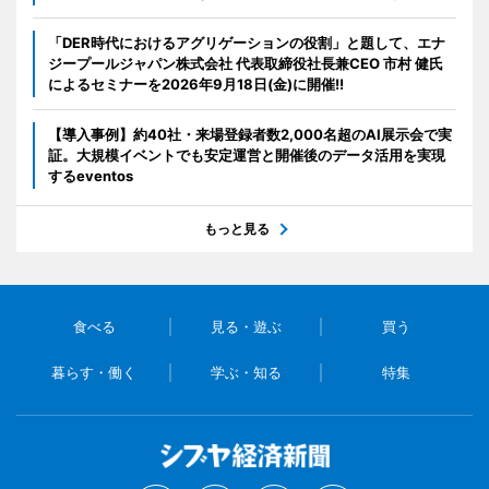
「DER時代におけるアグリゲーションの役割」と題して、エナ
ジープールジャパン株式会社 代表取締役社長兼CEO 市村 健氏
によるセミナーを2026年9月18日(金)に開催!!
【導入事例】約40社・来場登録者数2,000名超のAI展示会で実
証。大規模イベントでも安定運営と開催後のデータ活用を実現
するeventos
もっと見る
食べる
見る・遊ぶ
買う
暮らす・働く
学ぶ・知る
特集