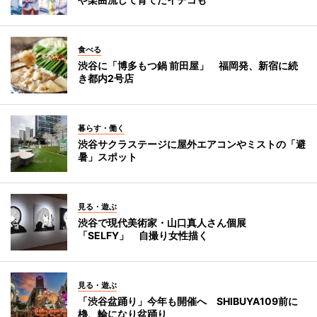
食べる
渋谷に「博多もつ鍋 前田屋」 福岡発、新宿に続
き都内2号店
暮らす・働く
渋谷サクラステージに屋外エアコンやミストの「避
暑」スポット
見る・遊ぶ
渋谷で現代美術家・山口真人さん個展
「SELFY」 自撮り女性描く
見る・遊ぶ
「渋谷盆踊り」今年も開催へ SHIBUYA109前に
櫓、輪になり盆踊り