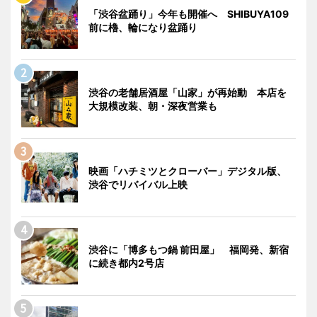
「渋谷盆踊り」今年も開催へ SHIBUYA109
前に櫓、輪になり盆踊り
渋谷の老舗居酒屋「山家」が再始動 本店を
大規模改装、朝・深夜営業も
映画「ハチミツとクローバー」デジタル版、
渋谷でリバイバル上映
渋谷に「博多もつ鍋 前田屋」 福岡発、新宿
に続き都内2号店