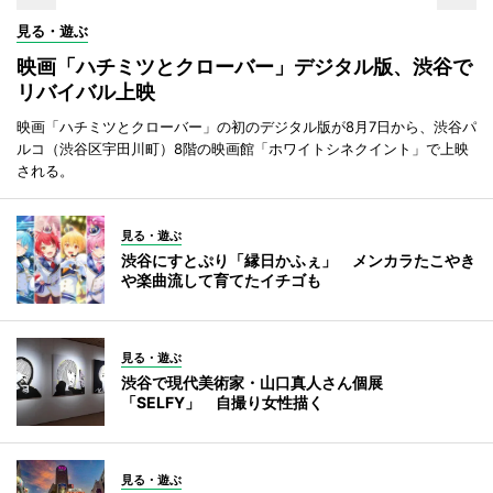
見る・遊ぶ
映画「ハチミツとクローバー」デジタル版、渋谷で
リバイバル上映
映画「ハチミツとクローバー」の初のデジタル版が8月7日から、渋谷パ
ルコ（渋谷区宇田川町）8階の映画館「ホワイトシネクイント」で上映
される。
見る・遊ぶ
渋谷にすとぷり「縁日かふぇ」 メンカラたこやき
や楽曲流して育てたイチゴも
見る・遊ぶ
渋谷で現代美術家・山口真人さん個展
「SELFY」 自撮り女性描く
見る・遊ぶ