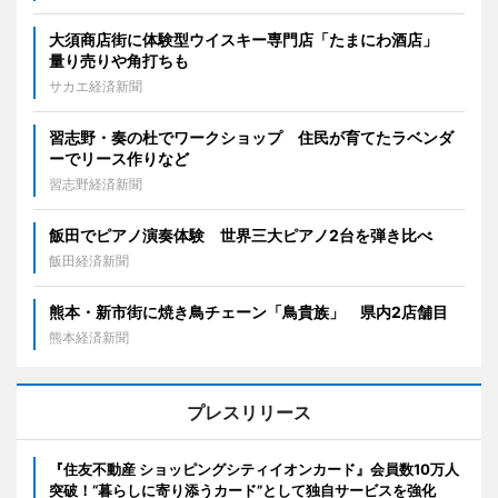
大須商店街に体験型ウイスキー専門店「たまにわ酒店」
量り売りや角打ちも
サカエ経済新聞
習志野・奏の杜でワークショップ 住民が育てたラベンダ
ーでリース作りなど
習志野経済新聞
飯田でピアノ演奏体験 世界三大ピアノ2台を弾き比べ
飯田経済新聞
熊本・新市街に焼き鳥チェーン「鳥貴族」 県内2店舗目
熊本経済新聞
プレスリリース
『住友不動産 ショッピングシティイオンカード』会員数10万人
突破！“暮らしに寄り添うカード”として独自サービスを強化