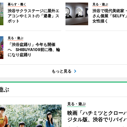
暮らす・働く
見る・遊ぶ
渋谷サクラステージに屋外エ
渋谷で現代美術家
アコンやミストの「避暑」ス
さん個展「SELF
ポット
女性描く
見る・遊ぶ
「渋谷盆踊り」今年も開催
へ SHIBUYA109前に櫓、輪
になり盆踊り
もっと見る
遊ぶ
見る・遊ぶ
映画「ハチミツとクロー
ジタル版、渋谷でリバイ