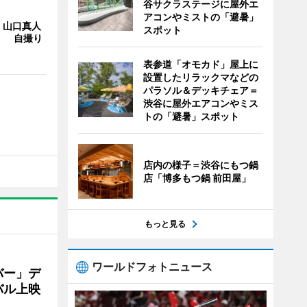
谷サクラステージに屋外エ
アコンやミストの「避暑」
・山口真人
スポット
Y」 自撮り
表参道「オモカド」屋上に
設置したリラックマなどの
パラソル＆デッキチェア＝
渋谷に屋外エアコンやミス
トの「避暑」スポット
店内の様子＝渋谷にもつ鍋
店「博多もつ鍋 前田屋」
もっと見る
ワールドフォトニュース
バー」デ
バル上映