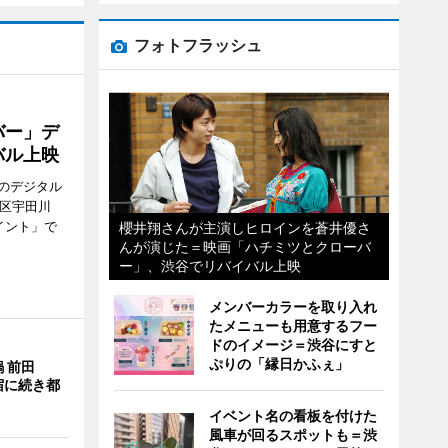
フォトフラッシュ
バー」デ
バル上映
のデジタル
谷区宇田川
イント」で
櫻井翔さんが主演しヒロインを蒼井優さ
んが演じた＝映画「ハチミツとクローバ
ー」、渋谷でリバイバル上映
メンバーカラーを取り入れ
たメニューも用意するフー
ドのイメージ＝渋谷にすと
ぷりの「縁日かふぇ」
 前田
宿に続き都
イベント名の看板を付けた
風車が回るスポットも＝渋