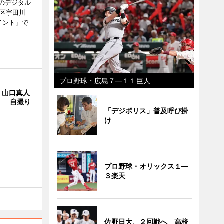
のデジタル
谷区宇田川
イント」で
プロ野球・広島７―１１巨人
・山口真人
Y」 自撮り
「デジポリス」普及呼び掛
け
プロ野球・オリックス１―
３楽天
佐野日大、２回戦へ 高校