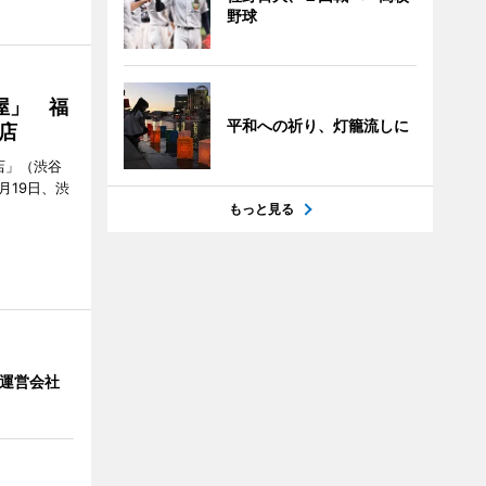
野球
屋」 福
平和への祈り、灯籠流しに
店
店」（渋谷
7月19日、渋
もっと見る
」 運営会社