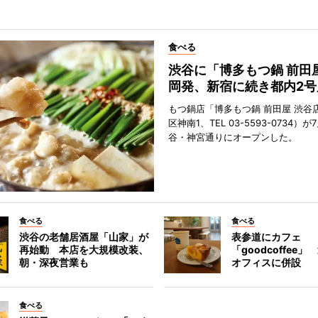
食べる
渋谷に「博多もつ鍋 前田
岡発、新宿に続き都内2号
もつ鍋店「博多もつ鍋 前田屋 渋谷
区神南1、TEL 03-5593-0734）が
谷・神宮通りにオープンした。
食べる
食べる
渋谷の老舗居酒屋「山家」が
表参道にカフェ
再始動 本店を大規模改装、
「goodcoffee
朝・深夜営業も
オフィスに併設
食べる