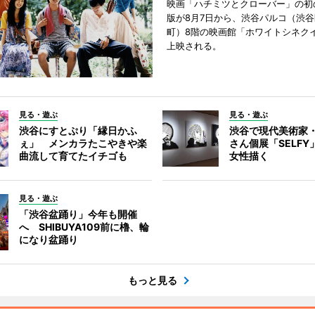
映画「ハチミツとクローバー」の初
版が8月7日から、渋谷パルコ（渋
町）8階の映画館「ホワイトシネク
上映される。
見る・遊ぶ
見る・遊ぶ
渋谷にすとぷり「縁日かふ
渋谷で現代美術家
ぇ」 メンカラたこやきや楽
さん個展「SELF
曲流して育てたイチゴも
女性描く
見る・遊ぶ
「渋谷盆踊り」今年も開催
へ SHIBUYA109前に櫓、輪
になり盆踊り
もっと見る