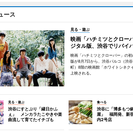
ュース
見る・遊ぶ
映画「ハチミツとクロー
ジタル版、渋谷でリバイ
映画「ハチミツとクローバー」の初
版が8月7日から、渋谷パルコ（渋
町）8階の映画館「ホワイトシネク
上映される。
見る・遊ぶ
食べる
渋谷にすとぷり「縁日かふ
渋谷に「博多もつ鍋
ぇ」 メンカラたこやきや楽
屋」 福岡発、新
曲流して育てたイチゴも
内2号店