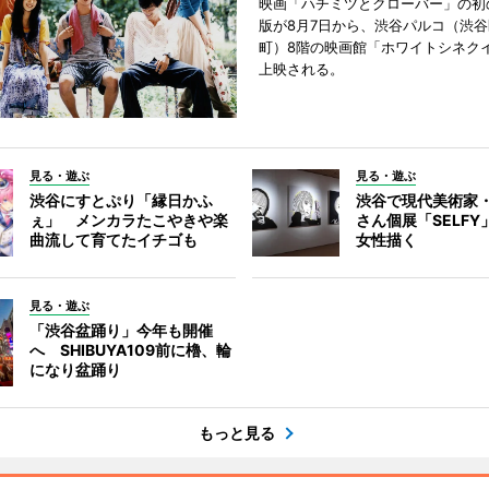
映画「ハチミツとクローバー」の初
版が8月7日から、渋谷パルコ（渋
町）8階の映画館「ホワイトシネク
上映される。
見る・遊ぶ
見る・遊ぶ
渋谷にすとぷり「縁日かふ
渋谷で現代美術家
ぇ」 メンカラたこやきや楽
さん個展「SELF
曲流して育てたイチゴも
女性描く
見る・遊ぶ
「渋谷盆踊り」今年も開催
へ SHIBUYA109前に櫓、輪
になり盆踊り
もっと見る