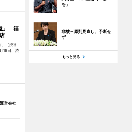
を」
屋」 福
非核三原則見直し、予断せ
店
ず
店」（渋谷
7月19日、渋
もっと見る
」 運営会社