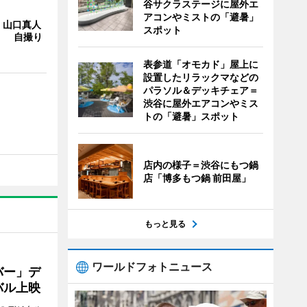
谷サクラステージに屋外エ
アコンやミストの「避暑」
・山口真人
スポット
Y」 自撮り
表参道「オモカド」屋上に
設置したリラックマなどの
パラソル＆デッキチェア＝
渋谷に屋外エアコンやミス
トの「避暑」スポット
店内の様子＝渋谷にもつ鍋
店「博多もつ鍋 前田屋」
もっと見る
ワールドフォトニュース
バー」デ
バル上映