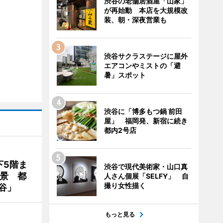
渋谷の老舗居酒屋「山家」
が再始動 本店を大規模改
装、朝・深夜営業も
渋谷サクラステージに屋外
エアコンやミストの「避
暑」スポット
渋谷に「博多もつ鍋 前田
屋」 福岡発、新宿に続き
都内2号店
下5階ま
渋谷で現代美術家・山口真
夜景 都
人さん個展「SELFY」 自
撮り女性描く
谷」
もっと見る