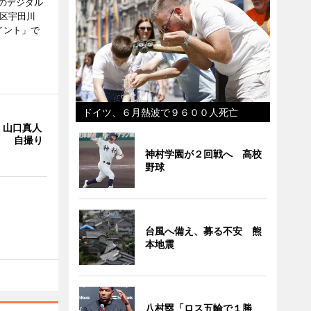
のデジタル
谷区宇田川
イント」で
ドイツ、６月熱波で９６００人死亡
・山口真人
Y」 自撮り
神村学園が２回戦へ 高校
野球
台風へ備え、募る不安 熊
本地震
八村塁「ロス五輪で１勝