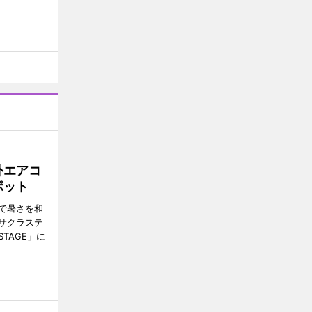
外エアコ
ポット
で暑さを和
サクラステ
TAGE」に