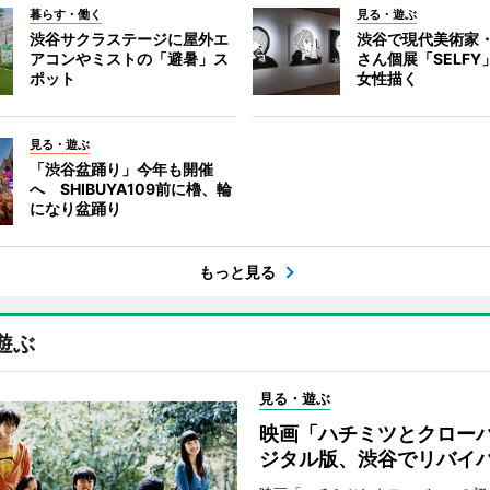
暮らす・働く
見る・遊ぶ
渋谷サクラステージに屋外エ
渋谷で現代美術家
アコンやミストの「避暑」ス
さん個展「SELF
ポット
女性描く
見る・遊ぶ
「渋谷盆踊り」今年も開催
へ SHIBUYA109前に櫓、輪
になり盆踊り
もっと見る
遊ぶ
見る・遊ぶ
映画「ハチミツとクロー
ジタル版、渋谷でリバイ