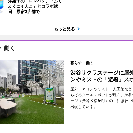
洋菓子のコロンバン、「ふく
ふくにゃんこ」とコラボ縁
日 原宿2店舗で
もっと見る
・働く
暮らす・働く
渋谷サクラステージに屋
ンやミストの「避暑」ス
屋外エアコンやミスト、人工芝など
らげるクールスポットが現在、渋谷
ージ（渋谷区桜丘町）の「にぎわいS
出現している。