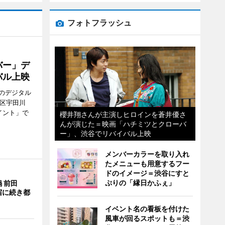
フォトフラッシュ
バー」デ
バル上映
のデジタル
谷区宇田川
イント」で
櫻井翔さんが主演しヒロインを蒼井優さ
んが演じた＝映画「ハチミツとクローバ
ー」、渋谷でリバイバル上映
メンバーカラーを取り入れ
たメニューも用意するフー
ドのイメージ＝渋谷にすと
ぷりの「縁日かふぇ」
 前田
宿に続き都
イベント名の看板を付けた
風車が回るスポットも＝渋