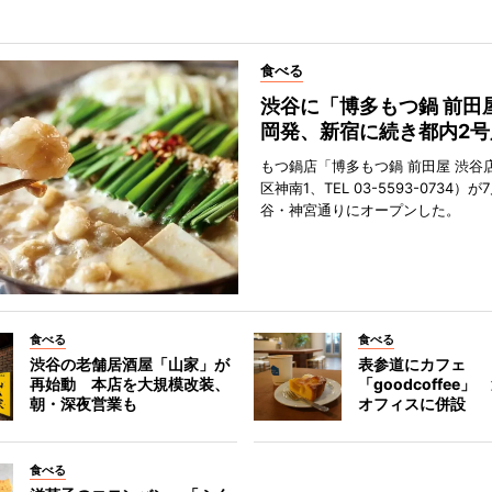
食べる
渋谷に「博多もつ鍋 前田
岡発、新宿に続き都内2号
もつ鍋店「博多もつ鍋 前田屋 渋谷
区神南1、TEL 03-5593-0734）が
谷・神宮通りにオープンした。
食べる
食べる
渋谷の老舗居酒屋「山家」が
表参道にカフェ
再始動 本店を大規模改装、
「goodcoffee
朝・深夜営業も
オフィスに併設
食べる