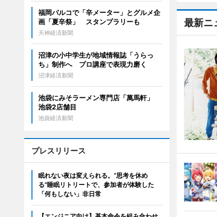
福岡パルコで「辛メーター」とグルメ企
最新ニ
画「夏辛祭」 スタンプラリーも
天神経済新聞
沼津の小中学生が地域情報誌「うらっ
ち」制作へ プロ講座で表現力磨く
沼津経済新聞
池袋にみそラーメン専門店「萬馬軒」
池袋2店舗目
池袋経済新聞
プレスリリース
眠れない夜は変えられる。“思考を休め
る”睡眠リトリートで、参加者が体験した
「何もしない」非日常
【エンジニア向け】基本命令を組み合わせ