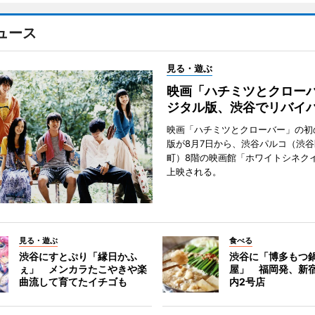
ュース
見る・遊ぶ
映画「ハチミツとクロー
ジタル版、渋谷でリバイ
映画「ハチミツとクローバー」の初
版が8月7日から、渋谷パルコ（渋
町）8階の映画館「ホワイトシネク
上映される。
見る・遊ぶ
食べる
渋谷にすとぷり「縁日かふ
渋谷に「博多もつ鍋
ぇ」 メンカラたこやきや楽
屋」 福岡発、新
曲流して育てたイチゴも
内2号店