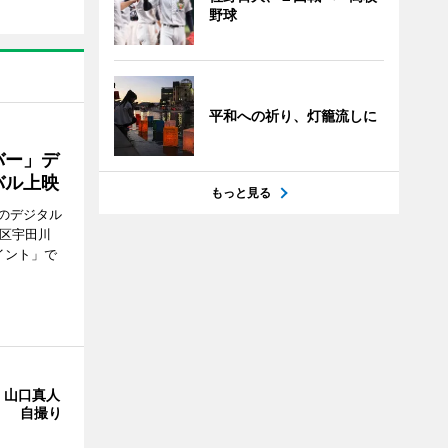
野球
平和への祈り、灯籠流しに
バー」デ
バル上映
もっと見る
のデジタル
谷区宇田川
イント」で
・山口真人
Y」 自撮り