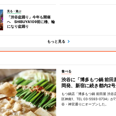
見る・遊ぶ
「渋谷盆踊り」今年も開催
へ SHIBUYA109前に櫓、輪
になり盆踊り
もっと見る
食べる
渋谷に「博多もつ鍋 前田
岡発、新宿に続き都内2号
もつ鍋店「博多もつ鍋 前田屋 渋谷
区神南1、TEL 03-5593-0734）が
谷・神宮通りにオープンした。