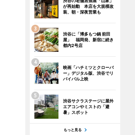
渋谷の老舗居酒屋「山家」
が再始動 本店を大規模改
装、朝・深夜営業も
渋谷に「博多もつ鍋 前田
屋」 福岡発、新宿に続き
都内2号店
映画「ハチミツとクローバ
ー」デジタル版、渋谷でリ
バイバル上映
渋谷サクラステージに屋外
エアコンやミストの「避
暑」スポット
もっと見る