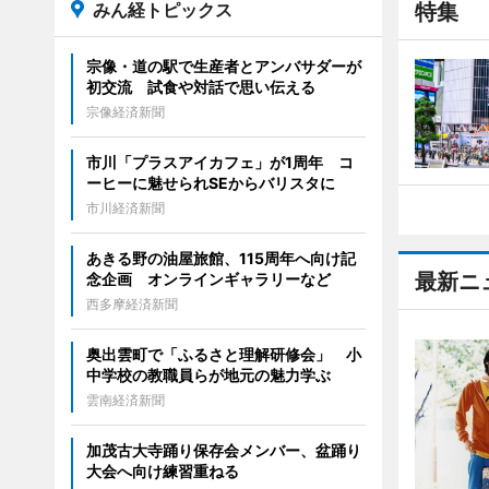
みん経トピックス
特集
宗像・道の駅で生産者とアンバサダーが
初交流 試食や対話で思い伝える
宗像経済新聞
市川「プラスアイカフェ」が1周年 コ
ーヒーに魅せられSEからバリスタに
市川経済新聞
あきる野の油屋旅館、115周年へ向け記
最新ニ
念企画 オンラインギャラリーなど
西多摩経済新聞
奥出雲町で「ふるさと理解研修会」 小
中学校の教職員らが地元の魅力学ぶ
雲南経済新聞
加茂古大寺踊り保存会メンバー、盆踊り
大会へ向け練習重ねる