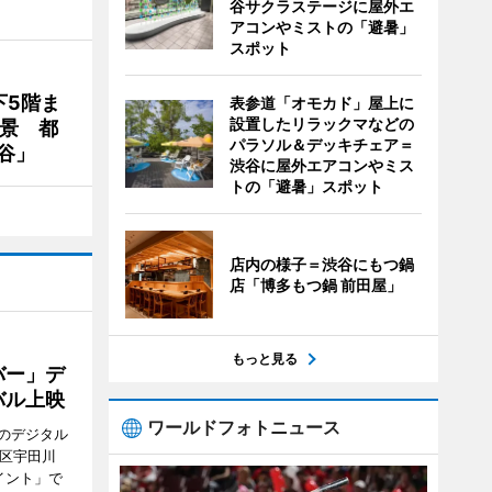
谷サクラステージに屋外エ
アコンやミストの「避暑」
スポット
下5階ま
表参道「オモカド」屋上に
設置したリラックマなどの
夜景 都
パラソル＆デッキチェア＝
谷」
渋谷に屋外エアコンやミス
トの「避暑」スポット
店内の様子＝渋谷にもつ鍋
店「博多もつ鍋 前田屋」
もっと見る
バー」デ
バル上映
ワールドフォトニュース
のデジタル
谷区宇田川
イント」で