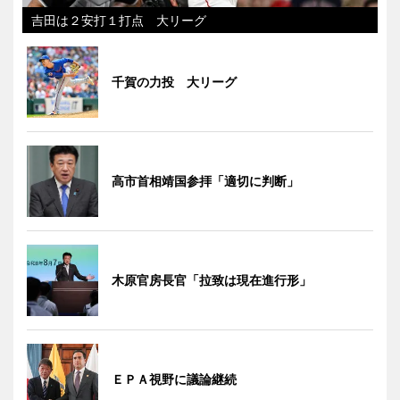
吉田は２安打１打点 大リーグ
千賀の力投 大リーグ
高市首相靖国参拝「適切に判断」
木原官房長官「拉致は現在進行形」
ＥＰＡ視野に議論継続