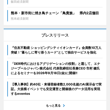
飯田経済新聞
熊本・新市街に焼き鳥チェーン「鳥貴族」 県内2店舗目
熊本経済新聞
プレスリリース
『住友不動産 ショッピングシティイオンカード』会員数10万人
突破！“暮らしに寄り添うカード”として独自サービスを強化
「DER時代におけるアグリゲーションの役割」と題して、エナ
ジープールジャパン株式会社 代表取締役社長兼CEO 市村 健氏
によるセミナーを2026年9月18日(金)に開催!!
【導入事例】約40社・来場登録者数2,000名超のAI展示会で実
証。大規模イベントでも安定運営と開催後のデータ活用を実現
するeventos
もっと見る