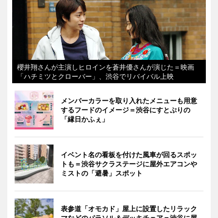
櫻井翔さんが主演しヒロインを蒼井優さんが演じた＝映画
「ハチミツとクローバー」、渋谷でリバイバル上映
メンバーカラーを取り入れたメニューも用意
するフードのイメージ＝渋谷にすとぷりの
「縁日かふぇ」
イベント名の看板を付けた風車が回るスポッ
トも＝渋谷サクラステージに屋外エアコンや
ミストの「避暑」スポット
表参道「オモカド」屋上に設置したリラック
マなどのパラソル＆デッキチェア＝渋谷に屋