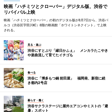
映画「ハチミツとクローバー」デジタル版、渋谷で
リバイバル上映
映画「ハチミツとクローバー」の初のデジタル版が8月7日から、渋谷パ
ルコ（渋谷区宇田川町）8階の映画館「ホワイトシネクイント」で上映
される。
見る・遊ぶ
渋谷にすとぷり「縁日かふぇ」 メンカラたこやき
や楽曲流して育てたイチゴも
食べる
渋谷に「博多もつ鍋 前田屋」 福岡発、新宿に続
き都内2号店
暮らす・働く
渋谷サクラステージに屋外エアコンやミストの「避
暑」スポット