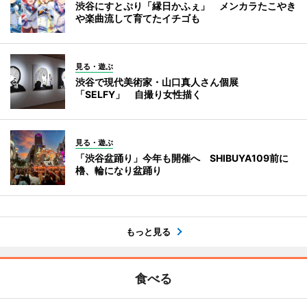
渋谷にすとぷり「縁日かふぇ」 メンカラたこやき
や楽曲流して育てたイチゴも
見る・遊ぶ
渋谷で現代美術家・山口真人さん個展
「SELFY」 自撮り女性描く
見る・遊ぶ
「渋谷盆踊り」今年も開催へ SHIBUYA109前に
櫓、輪になり盆踊り
もっと見る
食べる