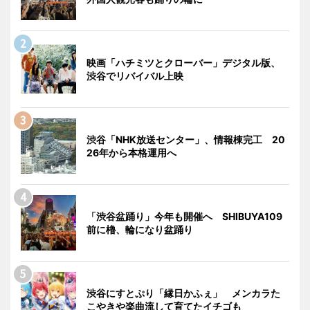
映画「ハチミツとクローバー」デジタル版、
渋谷でリバイバル上映
渋谷「NHK放送センター」、情報棟完工 20
26年から本格運用へ
「渋谷盆踊り」今年も開催へ SHIBUYA109
前に櫓、輪になり盆踊り
渋谷にすとぷり「縁日かふぇ」 メンカラた
こやきや楽曲流して育てたイチゴも