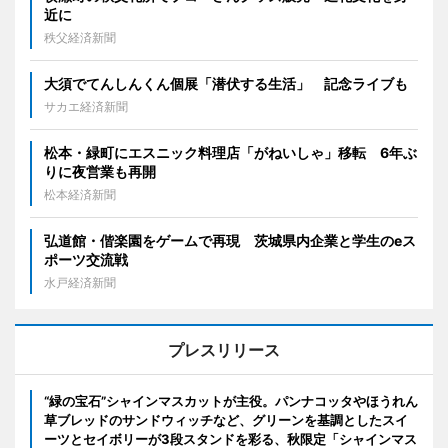
近に
秩父経済新聞
大須でてんしんくん個展「潜伏する生活」 記念ライブも
サカエ経済新聞
松本・緑町にエスニック料理店「がねいしゃ」移転 6年ぶ
りに夜営業も再開
松本経済新聞
弘道館・偕楽園をゲームで再現 茨城県内企業と学生のeス
ポーツ交流戦
水戸経済新聞
プレスリリース
“緑の宝石”シャインマスカットが主役。パンナコッタやほうれん
草ブレッドのサンドウィッチなど、グリーンを基調としたスイ
ーツとセイボリーが3段スタンドを彩る、秋限定「シャインマス