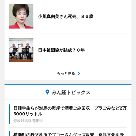
小川真由美さん死去、８６歳
日本被団協が結成７０年
もっと見る
みん経トピックス
日韓学生らが対馬の海岸で漂着ごみ回収 プラごみなど2万
5000リットル
壱岐対馬経済新聞
横瀬町の秩父札所でブコーさんグッズ販売 巡礼文化を身