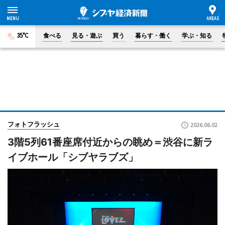
35°C
食べる
見る・遊ぶ
買う
暮らす・働く
学ぶ・知る
フォトフラッシュ
2026.06.02
3階5列61番座席付近からの眺め＝渋谷に新ラ
イブホール「シブヤラブズ」