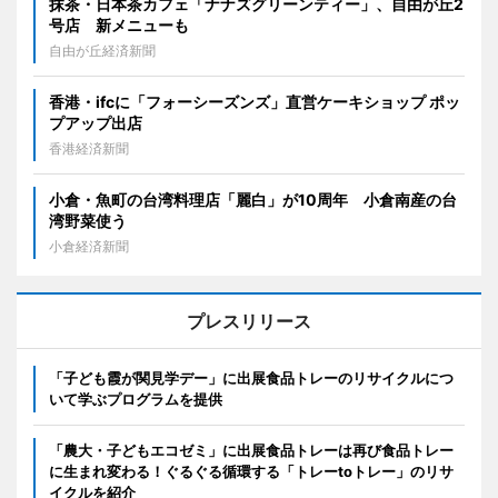
抹茶・日本茶カフェ「ナナズグリーンティー」、自由が丘2
号店 新メニューも
自由が丘経済新聞
香港・ifcに「フォーシーズンズ」直営ケーキショップ ポッ
プアップ出店
香港経済新聞
小倉・魚町の台湾料理店「麗白」が10周年 小倉南産の台
湾野菜使う
小倉経済新聞
プレスリリース
「子ども霞が関見学デー」に出展食品トレーのリサイクルにつ
いて学ぶプログラムを提供
「農大・子どもエコゼミ」に出展食品トレーは再び食品トレー
に生まれ変わる！ぐるぐる循環する「トレーtoトレー」のリサ
イクルを紹介