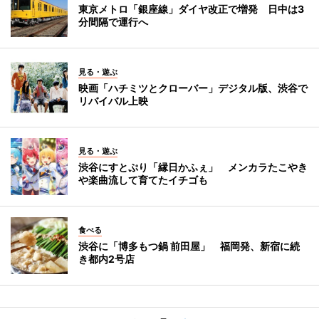
東京メトロ「銀座線」ダイヤ改正で増発 日中は3
分間隔で運行へ
見る・遊ぶ
映画「ハチミツとクローバー」デジタル版、渋谷で
リバイバル上映
見る・遊ぶ
渋谷にすとぷり「縁日かふぇ」 メンカラたこやき
や楽曲流して育てたイチゴも
食べる
渋谷に「博多もつ鍋 前田屋」 福岡発、新宿に続
き都内2号店