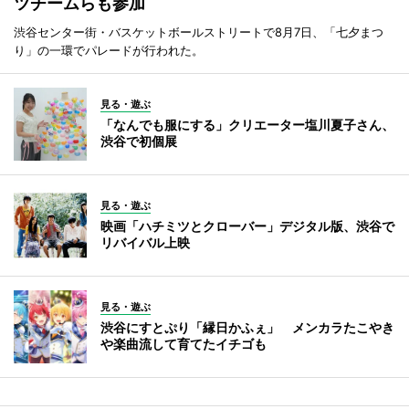
ツチームらも参加
渋谷センター街・バスケットボールストリートで8月7日、「七夕まつ
り」の一環でパレードが行われた。
見る・遊ぶ
「なんでも服にする」クリエーター塩川夏子さん、
渋谷で初個展
見る・遊ぶ
映画「ハチミツとクローバー」デジタル版、渋谷で
リバイバル上映
見る・遊ぶ
渋谷にすとぷり「縁日かふぇ」 メンカラたこやき
や楽曲流して育てたイチゴも