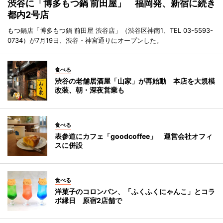
渋谷に「博多もつ鍋 前田屋」 福岡発、新宿に続き
都内2号店
もつ鍋店「博多もつ鍋 前田屋 渋谷店」（渋谷区神南1、TEL 03-5593-
0734）が7月19日、渋谷・神宮通りにオープンした。
食べる
渋谷の老舗居酒屋「山家」が再始動 本店を大規模
改装、朝・深夜営業も
食べる
表参道にカフェ「goodcoffee」 運営会社オフィ
スに併設
食べる
洋菓子のコロンバン、「ふくふくにゃんこ」とコラ
ボ縁日 原宿2店舗で