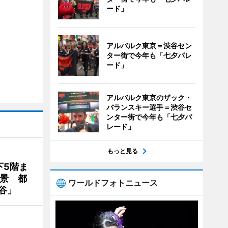
ード」
アルバルク東京＝渋谷セン
ター街で今年も「七夕パレ
ード」
アルバルク東京のザック・
バランスキー選手＝渋谷セ
ンター街で今年も「七夕パ
レード」
もっと見る
下5階ま
夜景 都
ワールドフォトニュース
谷」