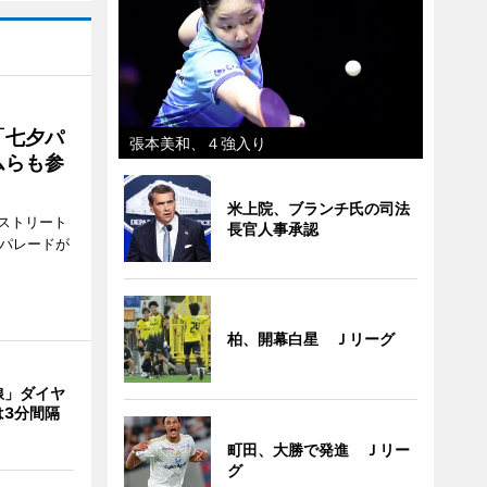
「七夕パ
張本美和、４強入り
ムらも参
米上院、ブランチ氏の司法
ストリート
長官人事承認
でパレードが
柏、開幕白星 Ｊリーグ
線」ダイヤ
は3分間隔
町田、大勝で発進 Ｊリー
グ