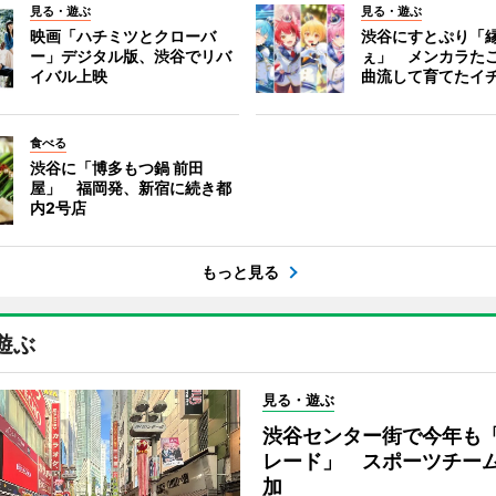
見る・遊ぶ
見る・遊ぶ
映画「ハチミツとクローバ
渋谷にすとぷり「
ー」デジタル版、渋谷でリバ
ぇ」 メンカラた
イバル上映
曲流して育てたイ
食べる
渋谷に「博多もつ鍋 前田
屋」 福岡発、新宿に続き都
内2号店
もっと見る
遊ぶ
見る・遊ぶ
渋谷センター街で今年も
レード」 スポーツチー
加