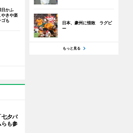
縁日かふ
こやきや楽
チゴも
日本、豪州に惜敗 ラグビ
ー
もっと見る
「七夕パ
ムらも参