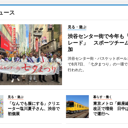
ュース
見る・遊ぶ
渋谷センター街で今年も
レード」 スポーツチー
加
渋谷センター街・バスケットボール
で8月7日、「七夕まつり」の一環
行われた。
見る・遊ぶ
暮らす・働く
「なんでも服にする」クリエ
東京メトロ「銀座
ーター塩川夏子さん、渋谷で
改正で増発 日中
初個展
で運行へ