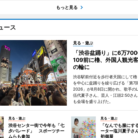
もっと見る
ュース
見る・遊ぶ
「渋谷盆踊り」に6万70
109前に櫓、外国人観光
の輪に
渋谷駅前付近を歩行者天国にして櫓
を中心に盆踊りを繰り広げる「第7
2026」が8月8日に開かれ、歌手のL
伍代夏子さん、芸人・江頭2:50さ
も会場を盛り上げた。
見る・遊ぶ
見る・遊ぶ
渋谷センター街で今年も「七
「なんでも服にす
夕パレード」 スポーツチー
ーター塩川夏子さ
ムらも参加
初個展