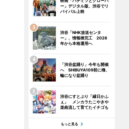
映画「ハチミツとクローバ
ー」デジタル版、渋谷でリ
バイバル上映
渋谷「NHK放送センタ
ー」、情報棟完工 2026
年から本格運用へ
「渋谷盆踊り」今年も開催
へ SHIBUYA109前に櫓、
輪になり盆踊り
渋谷にすとぷり「縁日かふ
ぇ」 メンカラたこやきや
楽曲流して育てたイチゴも
もっと見る