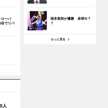
張本美和が優勝 卓球ＷＴ
クローバ
渋谷でリバ
Ｔ
もっと見る
00人