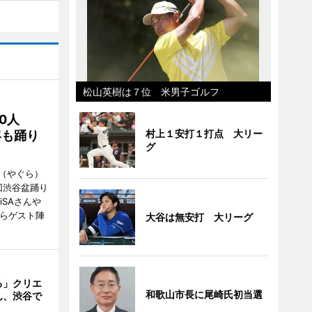
松山英樹は７位 米男子ゴルフ
00人
村上１安打１打点 大リー
客も踊り
グ
（やぐら）
回渋谷盆踊り
iSAさんや
んらゲスト陣
大谷は無安打 大リーグ
る」クリエ
和歌山市長に尾崎氏初当選
ん、渋谷で