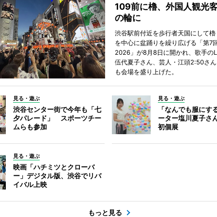
109前に櫓、外国人観光
の輪に
渋谷駅前付近を歩行者天国にして櫓
を中心に盆踊りを繰り広げる「第7
2026」が8月8日に開かれ、歌手のL
伍代夏子さん、芸人・江頭2:50さ
も会場を盛り上げた。
見る・遊ぶ
見る・遊ぶ
渋谷センター街で今年も「七
「なんでも服にす
夕パレード」 スポーツチー
ーター塩川夏子さ
ムらも参加
初個展
見る・遊ぶ
映画「ハチミツとクローバ
ー」デジタル版、渋谷でリバ
イバル上映
もっと見る