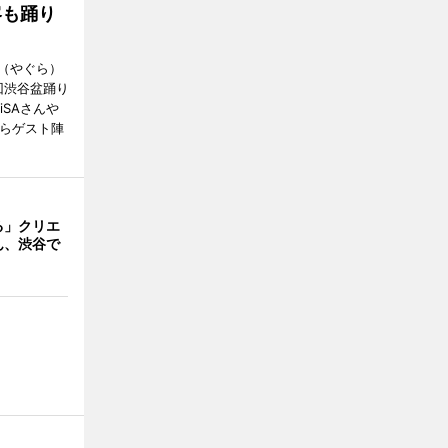
客も踊り
（やぐら）
回渋谷盆踊り
iSAさんや
んらゲスト陣
る」クリエ
ん、渋谷で