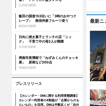
北見経済新聞
飯田の国道153沿いに「3時のおやつク
最新ニ
レープ」 南信州産フルーツ使う
飯田経済新聞
日向に焼き菓子とランチの店「ニッ
ク」 子育て中の母2人が開業
日向経済新聞
周南市美博館で「ねずみくんのチョッキ
展」 原画など200点
周南経済新聞
プレスリリース
【カレンダー・DMに関する利用実態調査】
カレンダー利用者の4割超が「企業からのも
らいもの」を活用。DMは半数近くが「自分