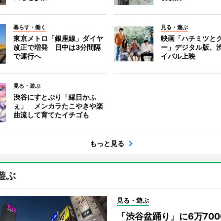
暮らす・働く
見る・遊ぶ
東京メトロ「銀座線」ダイヤ
映画「ハチミツと
改正で増発 日中は3分間隔
ー」デジタル版、
で運行へ
イバル上映
見る・遊ぶ
渋谷にすとぷり「縁日かふ
ぇ」 メンカラたこやきや楽
曲流して育てたイチゴも
もっと見る
遊ぶ
見る・遊ぶ
「渋谷盆踊り」に6万70