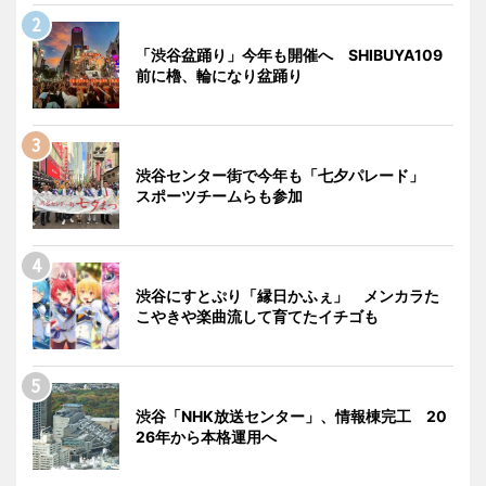
「渋谷盆踊り」今年も開催へ SHIBUYA109
前に櫓、輪になり盆踊り
渋谷センター街で今年も「七夕パレード」
スポーツチームらも参加
渋谷にすとぷり「縁日かふぇ」 メンカラた
こやきや楽曲流して育てたイチゴも
渋谷「NHK放送センター」、情報棟完工 20
26年から本格運用へ