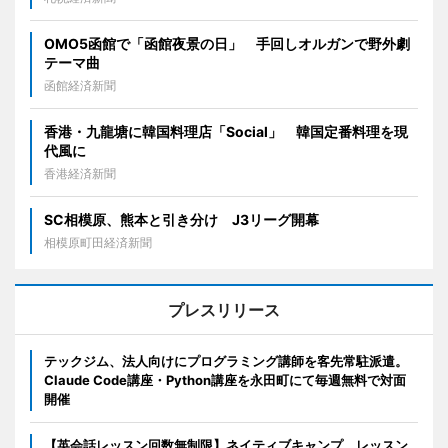
OMO5函館で「函館夜景の日」 手回しオルガンで野外劇
テーマ曲
函館経済新聞
香港・九龍塘に韓国料理店「Social」 韓国定番料理を現
代風に
香港経済新聞
SC相模原、熊本と引き分け J3リーグ開幕
相模原町田経済新聞
プレスリリース
テックジム、法人向けにプログラミング講師を客先常駐派遣。
Claude Code講座・Python講座を永田町にて毎週無料で対面
開催
【英会話レッスン回数無制限】ネイティブキャンプ、レッスン