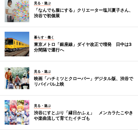
見る・遊ぶ
「なんでも服にする」クリエーター塩川夏子さん、
渋谷で初個展
暮らす・働く
東京メトロ「銀座線」ダイヤ改正で増発 日中は3
分間隔で運行へ
見る・遊ぶ
映画「ハチミツとクローバー」デジタル版、渋谷で
リバイバル上映
見る・遊ぶ
渋谷にすとぷり「縁日かふぇ」 メンカラたこやき
や楽曲流して育てたイチゴも