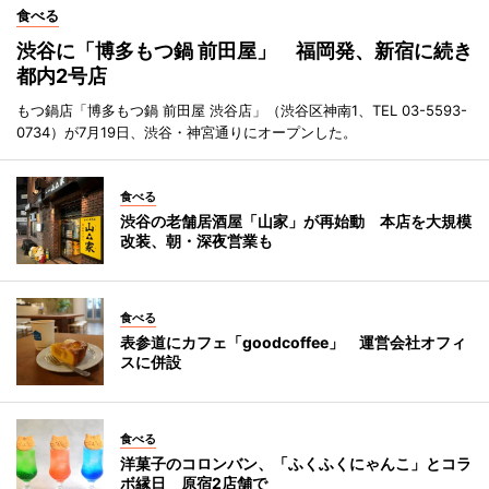
食べる
渋谷に「博多もつ鍋 前田屋」 福岡発、新宿に続き
都内2号店
もつ鍋店「博多もつ鍋 前田屋 渋谷店」（渋谷区神南1、TEL 03-5593-
0734）が7月19日、渋谷・神宮通りにオープンした。
食べる
渋谷の老舗居酒屋「山家」が再始動 本店を大規模
改装、朝・深夜営業も
食べる
表参道にカフェ「goodcoffee」 運営会社オフィ
スに併設
食べる
洋菓子のコロンバン、「ふくふくにゃんこ」とコラ
ボ縁日 原宿2店舗で