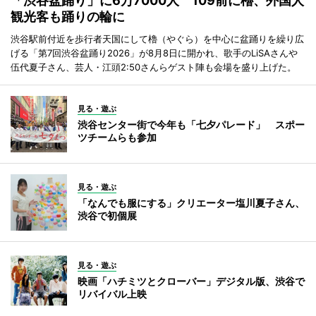
「渋谷盆踊り」に6万7000人 109前に櫓、外国人
観光客も踊りの輪に
渋谷駅前付近を歩行者天国にして櫓（やぐら）を中心に盆踊りを繰り広
げる「第7回渋谷盆踊り2026」が8月8日に開かれ、歌手のLiSAさんや
伍代夏子さん、芸人・江頭2:50さんらゲスト陣も会場を盛り上げた。
見る・遊ぶ
渋谷センター街で今年も「七夕パレード」 スポー
ツチームらも参加
見る・遊ぶ
「なんでも服にする」クリエーター塩川夏子さん、
渋谷で初個展
見る・遊ぶ
映画「ハチミツとクローバー」デジタル版、渋谷で
リバイバル上映