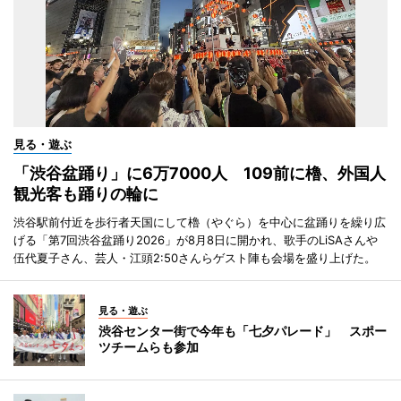
見る・遊ぶ
「渋谷盆踊り」に6万7000人 109前に櫓、外国人
観光客も踊りの輪に
渋谷駅前付近を歩行者天国にして櫓（やぐら）を中心に盆踊りを繰り広
げる「第7回渋谷盆踊り2026」が8月8日に開かれ、歌手のLiSAさんや
伍代夏子さん、芸人・江頭2:50さんらゲスト陣も会場を盛り上げた。
見る・遊ぶ
渋谷センター街で今年も「七夕パレード」 スポー
ツチームらも参加