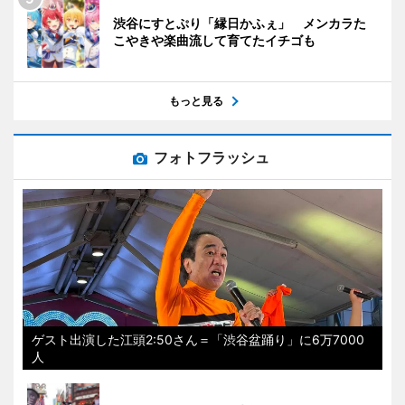
渋谷にすとぷり「縁日かふぇ」 メンカラた
こやきや楽曲流して育てたイチゴも
もっと見る
フォトフラッシュ
ゲスト出演した江頭2:50さん＝「渋谷盆踊り」に6万7000
人