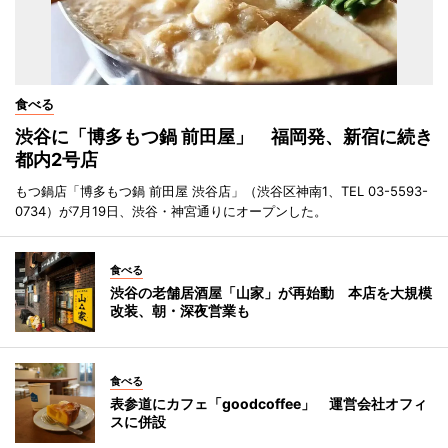
食べる
渋谷に「博多もつ鍋 前田屋」 福岡発、新宿に続き
都内2号店
もつ鍋店「博多もつ鍋 前田屋 渋谷店」（渋谷区神南1、TEL 03-5593-
0734）が7月19日、渋谷・神宮通りにオープンした。
食べる
渋谷の老舗居酒屋「山家」が再始動 本店を大規模
改装、朝・深夜営業も
食べる
表参道にカフェ「goodcoffee」 運営会社オフィ
スに併設