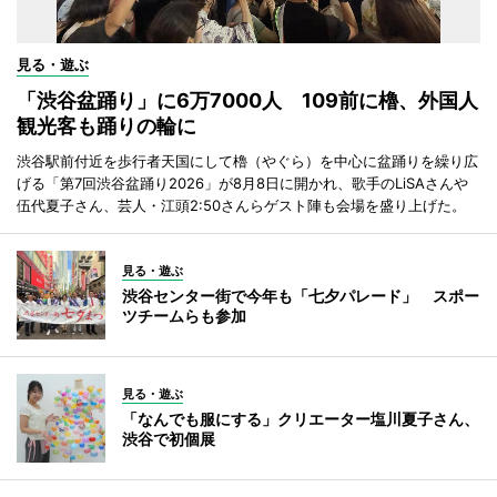
見る・遊ぶ
「渋谷盆踊り」に6万7000人 109前に櫓、外国人
観光客も踊りの輪に
渋谷駅前付近を歩行者天国にして櫓（やぐら）を中心に盆踊りを繰り広
げる「第7回渋谷盆踊り2026」が8月8日に開かれ、歌手のLiSAさんや
伍代夏子さん、芸人・江頭2:50さんらゲスト陣も会場を盛り上げた。
見る・遊ぶ
渋谷センター街で今年も「七夕パレード」 スポー
ツチームらも参加
見る・遊ぶ
「なんでも服にする」クリエーター塩川夏子さん、
渋谷で初個展