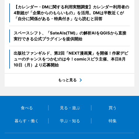
【カレンダー・DMに関する利用実態調査】カレンダー利用者の
4割超が「企業からのもらいもの」を活用。DMは半数近くが
「自分に関係がある・特典付き」なら読むと回答
スペースシフト、「SateAIs(TM)」の解析AIをQGISから直接
実行できる公式プラグインを提供開始
出版社ファンギルド、第2回「NEXT漫画賞」を開催！作家デビ
ューのチャンスをつかむのは今！comicスピラ主催、本日8月
10日（月）より応募開始
もっと見る
食べる
見る・遊ぶ
買う
暮らす・働く
学ぶ・知る
特集