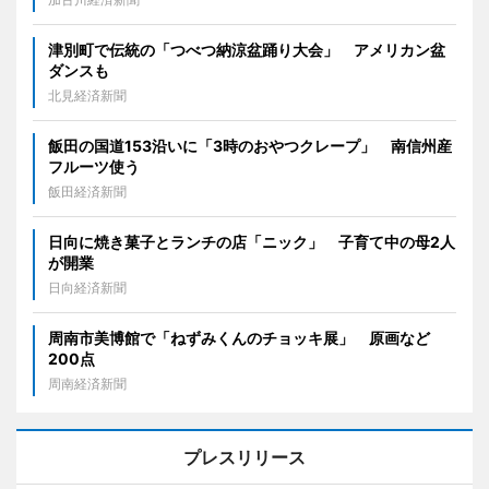
津別町で伝統の「つべつ納涼盆踊り大会」 アメリカン盆
ダンスも
北見経済新聞
飯田の国道153沿いに「3時のおやつクレープ」 南信州産
フルーツ使う
飯田経済新聞
日向に焼き菓子とランチの店「ニック」 子育て中の母2人
が開業
日向経済新聞
周南市美博館で「ねずみくんのチョッキ展」 原画など
200点
周南経済新聞
プレスリリース