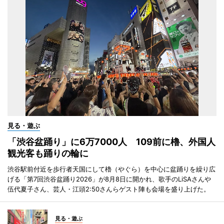
見る・遊ぶ
「渋谷盆踊り」に6万7000人 109前に櫓、外国人
観光客も踊りの輪に
渋谷駅前付近を歩行者天国にして櫓（やぐら）を中心に盆踊りを繰り広
げる「第7回渋谷盆踊り2026」が8月8日に開かれ、歌手のLiSAさんや
伍代夏子さん、芸人・江頭2:50さんらゲスト陣も会場を盛り上げた。
見る・遊ぶ