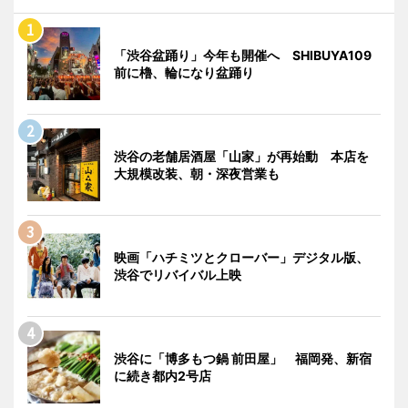
「渋谷盆踊り」今年も開催へ SHIBUYA109
前に櫓、輪になり盆踊り
渋谷の老舗居酒屋「山家」が再始動 本店を
大規模改装、朝・深夜営業も
映画「ハチミツとクローバー」デジタル版、
渋谷でリバイバル上映
渋谷に「博多もつ鍋 前田屋」 福岡発、新宿
に続き都内2号店