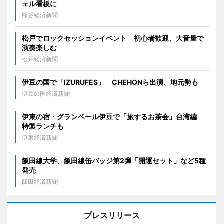
ェル看板に
熊谷経済新聞
松戸でロックセッションイベント 初心者歓迎、大音量で
演奏楽しむ
松戸経済新聞
伊豆の国で「IZURUFES」 CHEHONら出演、地元勢も
伊豆の国経済新聞
伊東の宿・グランベール伊豆で「旅するお茶会」台湾編
特製ランチも
伊東経済新聞
飯田線大学、飯田線缶バッジ第2弾「開運セット」など5種
発売
飯田経済新聞
プレスリリース