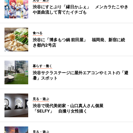
渋谷にすとぷり「縁日かふぇ」 メンカラたこやき
や楽曲流して育てたイチゴも
食べる
渋谷に「博多もつ鍋 前田屋」 福岡発、新宿に続
き都内2号店
暮らす・働く
渋谷サクラステージに屋外エアコンやミストの「避
暑」スポット
見る・遊ぶ
渋谷で現代美術家・山口真人さん個展
「SELFY」 自撮り女性描く
見る・遊ぶ