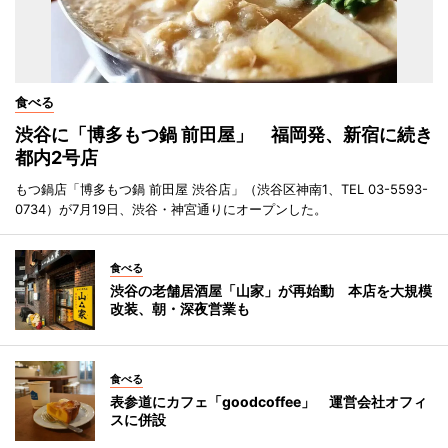
食べる
渋谷に「博多もつ鍋 前田屋」 福岡発、新宿に続き
都内2号店
もつ鍋店「博多もつ鍋 前田屋 渋谷店」（渋谷区神南1、TEL 03-5593-
0734）が7月19日、渋谷・神宮通りにオープンした。
食べる
渋谷の老舗居酒屋「山家」が再始動 本店を大規模
改装、朝・深夜営業も
食べる
表参道にカフェ「goodcoffee」 運営会社オフィ
スに併設