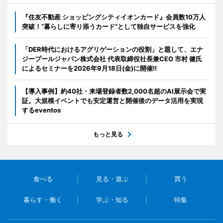
『住友不動産 ショッピングシティイオンカード』会員数10万人
突破！“暮らしに寄り添うカード”として独自サービスを強化
「DER時代におけるアグリゲーションの役割」と題して、エナ
ジープールジャパン株式会社 代表取締役社長兼CEO 市村 健氏
によるセミナーを2026年9月18日(金)に開催!!
【導入事例】約40社・来場登録者数2,000名超のAI展示会で実
証。大規模イベントでも安定運営と開催後のデータ活用を実現
するeventos
もっと見る
食べる
見る・遊ぶ
買う
暮らす・働く
学ぶ・知る
特集