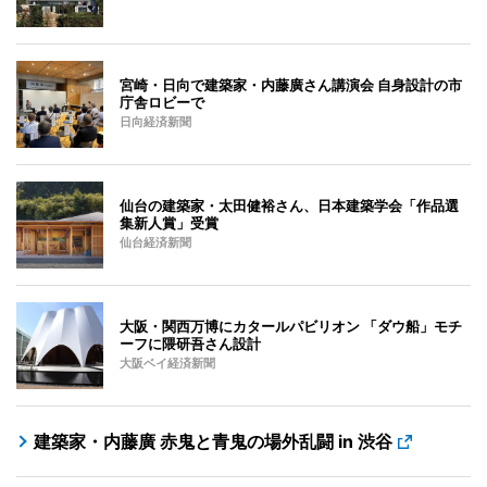
宮崎・日向で建築家・内藤廣さん講演会 自身設計の市
庁舎ロビーで
日向経済新聞
仙台の建築家・太田健裕さん、日本建築学会「作品選
集新人賞」受賞
仙台経済新聞
大阪・関西万博にカタールパビリオン 「ダウ船」モチ
ーフに隈研吾さん設計
大阪ベイ経済新聞
建築家・内藤廣 赤鬼と青鬼の場外乱闘 in 渋谷