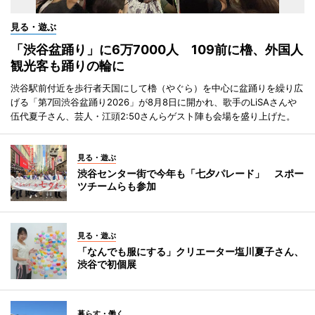
見る・遊ぶ
「渋谷盆踊り」に6万7000人 109前に櫓、外国人
観光客も踊りの輪に
渋谷駅前付近を歩行者天国にして櫓（やぐら）を中心に盆踊りを繰り広
げる「第7回渋谷盆踊り2026」が8月8日に開かれ、歌手のLiSAさんや
伍代夏子さん、芸人・江頭2:50さんらゲスト陣も会場を盛り上げた。
見る・遊ぶ
渋谷センター街で今年も「七夕パレード」 スポー
ツチームらも参加
見る・遊ぶ
「なんでも服にする」クリエーター塩川夏子さん、
渋谷で初個展
暮らす・働く