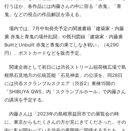
行うほか、各作品には内藤さんの中に宿る「赤鬼」「青
鬼」などの視点の作品解説を添える。
場内では、7月中旬発売予定の関連書籍「建築家・内藤
廣 赤鬼と青鬼の場外乱闘」や既刊図録「建築家・内藤廣
BuiltとUnbuilt 赤鬼と青鬼の果てしなき戦い」（4,290
円）、ポストカードなどを販売予定。
関連企画として初日には渋谷ストリーム稲荷橋広場で島
根県石見地方の伝統芸能「石見神楽」の公演を、同28日
には渋谷スクランブルスクエア（渋谷2）東棟15階の
「SHIBUYA QWS」内「スクランブルホール」で内藤さん
の講演を予定する。
内藤さんは「2023年の島根県益田市での展覧会の時
に、東京からもたくさんの方が見にきてくださった。その
中に私が関わっている渋谷の再開発に関係する方たち、と