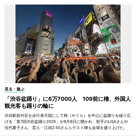
見る・遊ぶ
「渋谷盆踊り」に6万7000人 109前に櫓、外国人
観光客も踊りの輪に
渋谷駅前付近を歩行者天国にして櫓（やぐら）を中心に盆踊りを繰り広
げる「第7回渋谷盆踊り2026」が8月8日に開かれ、歌手のLiSAさんや
伍代夏子さん、芸人・江頭2:50さんらゲスト陣も会場を盛り上げた。