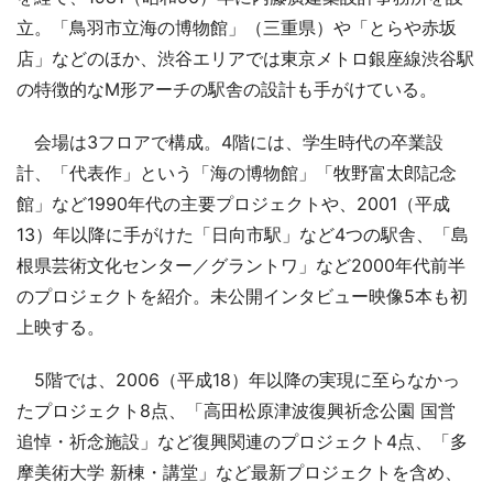
立。「鳥羽市立海の博物館」（三重県）や「とらや赤坂
店」などのほか、渋谷エリアでは東京メトロ銀座線渋谷駅
の特徴的なM形アーチの駅舎の設計も手がけている。
会場は3フロアで構成。4階には、学生時代の卒業設
計、「代表作」という「海の博物館」「牧野富太郎記念
館」など1990年代の主要プロジェクトや、2001（平成
13）年以降に手がけた「日向市駅」など4つの駅舎、「島
根県芸術文化センター／グラントワ」など2000年代前半
のプロジェクトを紹介。未公開インタビュー映像5本も初
上映する。
5階では、2006（平成18）年以降の実現に至らなかっ
たプロジェクト8点、「高田松原津波復興祈念公園 国営
追悼・祈念施設」など復興関連のプロジェクト4点、「多
摩美術大学 新棟・講堂」など最新プロジェクトを含め、