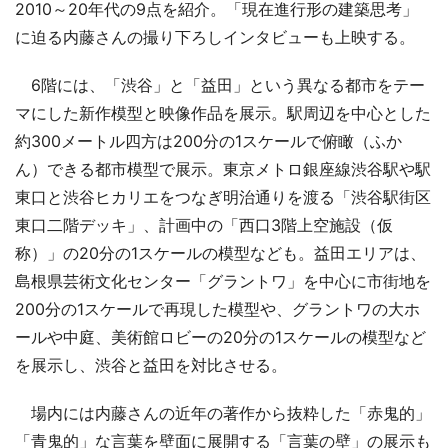
2010～20年代の9点を紹介。「現在進行形の建築思考」
に迫る内藤さんの撮り下ろしインタビューも上映する。
6階には、「渋谷」と「益田」という異なる都市をテー
マにした新作模型と映像作品を展示。駅周辺を中心とした
約300メートル四方は200分の1スケールで俯瞰（ふか
ん）できる都市模型で展示。東京メトロ銀座線渋谷駅や駅
東口と渋谷ヒカリエをつなぎ明治通りを渡る「渋谷駅街区
東口二階デッキ」、計画中の「西口3階上空施設（仮
称）」の20分の1スケールの模型なども。益田エリアは、
島根県芸術文化センター「グラントワ」を中心に市街地を
200分の1スケールで再現した模型や、グラントワの大ホ
ールや中庭、美術館ロビーの20分の1スケールの模型など
を展示し、渋谷と益田を対比させる。
場内には内藤さんの近年の著作から抜粋した「赤鬼的」
「青鬼的」な言葉を壁面に展開する「言葉の壁」の展示も