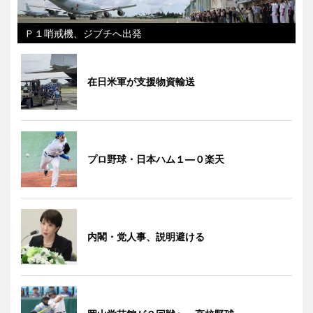
Ｐ１哨戒機、ジブチへ出発
在日米軍が支援物資輸送
プロ野球・日本ハム１―０楽天
内閣・党人事、説明避ける