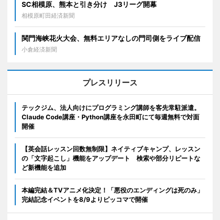
SC相模原、熊本と引き分け J3リーグ開幕
相模原町田経済新聞
関門海峡花火大会、無料エリアなしの門司側をライブ配信
小倉経済新聞
プレスリリース
テックジム、法人向けにプログラミング講師を客先常駐派遣。
Claude Code講座・Python講座を永田町にて毎週無料で対面
開催
【英会話レッスン回数無制限】ネイティブキャンプ、レッスン
の「文字起こし」機能をアップデート 検索や部分リピートな
ど新機能を追加
本編完結＆TVアニメ化決定！「悪役のエンディングは死のみ」
完結記念イベントを8/9よりピッコマで開催