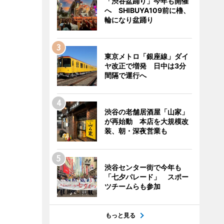
「渋谷盆踊り」今年も開催
へ SHIBUYA109前に櫓、
輪になり盆踊り
東京メトロ「銀座線」ダイ
ヤ改正で増発 日中は3分
間隔で運行へ
渋谷の老舗居酒屋「山家」
が再始動 本店を大規模改
装、朝・深夜営業も
渋谷センター街で今年も
「七夕パレード」 スポー
ツチームらも参加
もっと見る