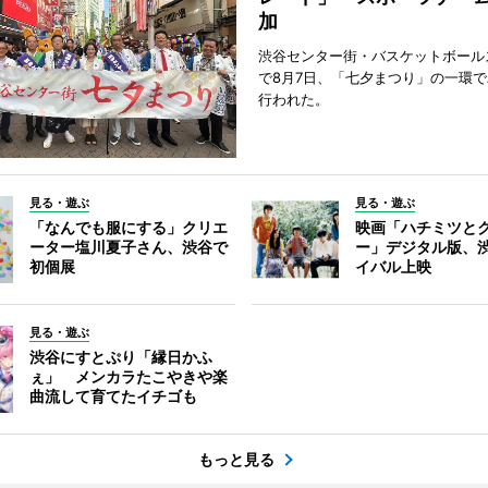
加
渋谷センター街・バスケットボール
で8月7日、「七夕まつり」の一環
行われた。
見る・遊ぶ
見る・遊ぶ
「なんでも服にする」クリエ
映画「ハチミツと
ーター塩川夏子さん、渋谷で
ー」デジタル版、
初個展
イバル上映
見る・遊ぶ
渋谷にすとぷり「縁日かふ
ぇ」 メンカラたこやきや楽
曲流して育てたイチゴも
もっと見る