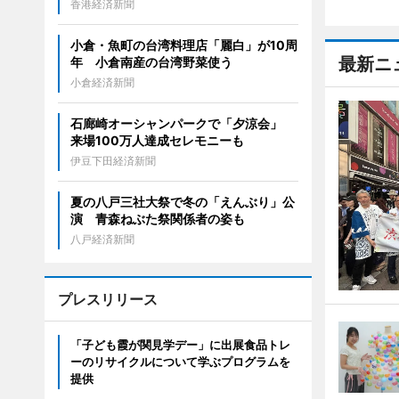
香港経済新聞
小倉・魚町の台湾料理店「麗白」が10周
最新ニ
年 小倉南産の台湾野菜使う
小倉経済新聞
石廊崎オーシャンパークで「夕涼会」
来場100万人達成セレモニーも
伊豆下田経済新聞
夏の八戸三社大祭で冬の「えんぶり」公
演 青森ねぶた祭関係者の姿も
八戸経済新聞
プレスリリース
「子ども霞が関見学デー」に出展食品トレ
ーのリサイクルについて学ぶプログラムを
提供