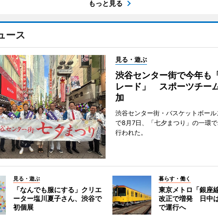
もっと見る
ュース
見る・遊ぶ
渋谷センター街で今年も
レード」 スポーツチー
加
渋谷センター街・バスケットボール
で8月7日、「七夕まつり」の一環
行われた。
見る・遊ぶ
暮らす・働く
「なんでも服にする」クリエ
東京メトロ「銀座
ーター塩川夏子さん、渋谷で
改正で増発 日中
初個展
で運行へ