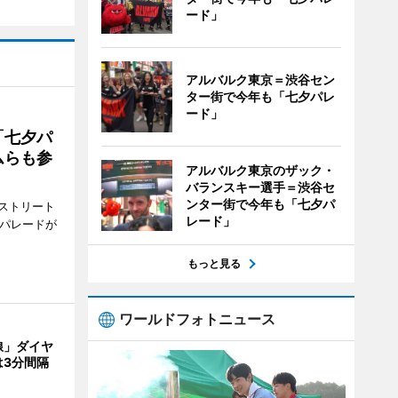
ード」
アルバルク東京＝渋谷セン
ター街で今年も「七夕パレ
ード」
「七夕パ
ムらも参
アルバルク東京のザック・
バランスキー選手＝渋谷セ
ンター街で今年も「七夕パ
ストリート
レード」
でパレードが
もっと見る
ワールドフォトニュース
線」ダイヤ
は3分間隔