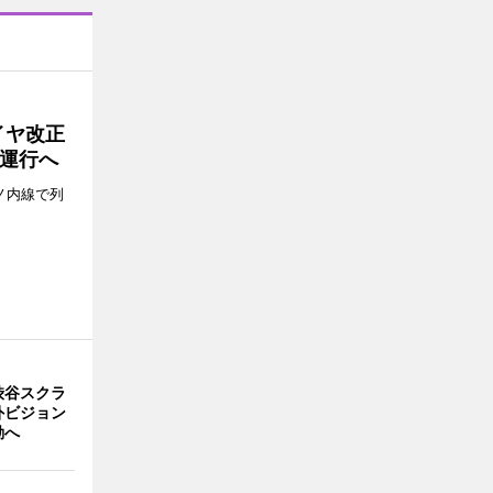
イヤ改正
運行へ
ノ内線で列
渋谷スクラ
外ビジョン
動へ