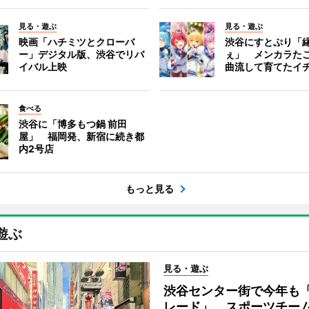
見る・遊ぶ
見る・遊ぶ
映画「ハチミツとクローバ
渋谷にすとぷり「
ー」デジタル版、渋谷でリバ
ぇ」 メンカラた
イバル上映
曲流して育てたイ
食べる
渋谷に「博多もつ鍋 前田
屋」 福岡発、新宿に続き都
内2号店
もっと見る
遊ぶ
見る・遊ぶ
渋谷センター街で今年も
レード」 スポーツチー