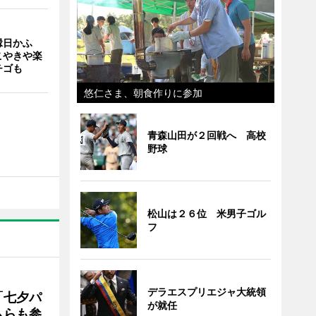
縁日かふ
こやきや楽
チゴも
悠仁さま、朝食作りに参加
青森山田が２回戦へ 高校
野球
松山は２６位 米男子ゴル
フ
デラエスプリエジャ大統領
「七夕パ
が就任
ムらも参