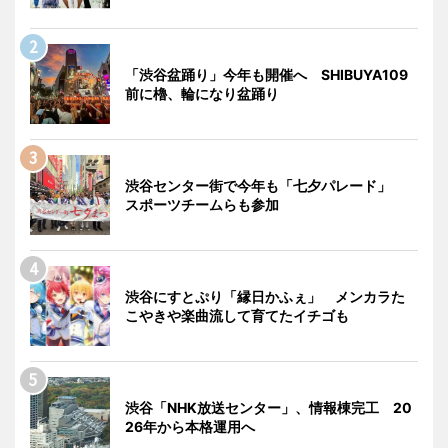
「渋谷盆踊り」今年も開催へ SHIBUYA109
前に櫓、輪になり盆踊り
渋谷センター街で今年も「七夕パレード」
スポーツチームらも参加
渋谷にすとぷり「縁日かふぇ」 メンカラた
こやきや楽曲流して育てたイチゴも
渋谷「NHK放送センター」、情報棟完工 20
26年から本格運用へ