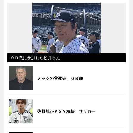
ＯＢ戦に参加した松井さん
メッシの父死去、６８歳
佐野航がＰＳＶ移籍 サッカー