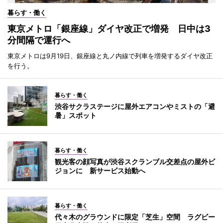
暮らす・働く
東京メトロ「銀座線」ダイヤ改正で増発 日中は3
分間隔で運行へ
東京メトロは9月19日、銀座線と丸ノ内線で列車を増発するダイヤ改正
を行う。
暮らす・働く
渋谷サクラステージに屋外エアコンやミストの「避
暑」スポット
暮らす・働く
観光客の顔写真が渋谷スクランブル交差点の屋外ビ
ジョンに 新サービス始動へ
暮らす・働く
代々木のグラウンドに限定「芝生」空間 ラグビー