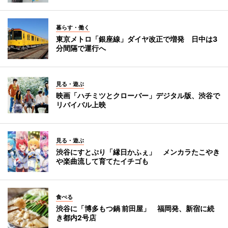
暮らす・働く
東京メトロ「銀座線」ダイヤ改正で増発 日中は3
分間隔で運行へ
見る・遊ぶ
映画「ハチミツとクローバー」デジタル版、渋谷で
リバイバル上映
見る・遊ぶ
渋谷にすとぷり「縁日かふぇ」 メンカラたこやき
や楽曲流して育てたイチゴも
食べる
渋谷に「博多もつ鍋 前田屋」 福岡発、新宿に続
き都内2号店