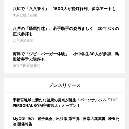
八広で「八八祭り」 1500人が提灯行列、多幸アートも
すみだ経済新聞
八戸の「騎馬打毬」、若手騎手の姿勇ましく 20年ぶりの
正式参拝も
八戸経済新聞
河津で「ジビエバーガー体験」 小中学生30人が参加、鳥
獣被害学ぶ講座も
伊豆下田経済新聞
プレスリリース
宇都宮地域に新たな健康の拠点が誕生！パーソナルジム「THE
PERSONAL GYM宇都宮店」オープン！
MyGO!!!!!の「迷子集会」出張版 第三弾 - 日常の築葉書 -埼玉公
演 開催報告