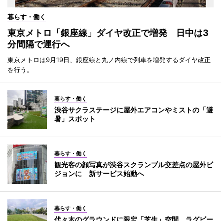
暮らす・働く
東京メトロ「銀座線」ダイヤ改正で増発 日中は3
分間隔で運行へ
東京メトロは9月19日、銀座線と丸ノ内線で列車を増発するダイヤ改正
を行う。
暮らす・働く
渋谷サクラステージに屋外エアコンやミストの「避
暑」スポット
暮らす・働く
観光客の顔写真が渋谷スクランブル交差点の屋外ビ
ジョンに 新サービス始動へ
暮らす・働く
代々木のグラウンドに限定「芝生」空間 ラグビー