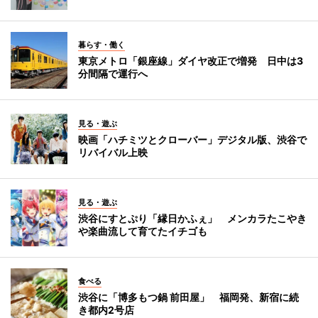
暮らす・働く
東京メトロ「銀座線」ダイヤ改正で増発 日中は3
分間隔で運行へ
見る・遊ぶ
映画「ハチミツとクローバー」デジタル版、渋谷で
リバイバル上映
見る・遊ぶ
渋谷にすとぷり「縁日かふぇ」 メンカラたこやき
や楽曲流して育てたイチゴも
食べる
渋谷に「博多もつ鍋 前田屋」 福岡発、新宿に続
き都内2号店