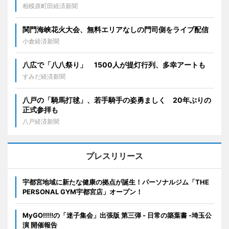
相模原町田経済新聞
関門海峡花火大会、無料エリアなしの門司側をライブ配信
小倉経済新聞
八広で「八八祭り」 1500人が提灯行列、多幸アートも
すみだ経済新聞
八戸の「騎馬打毬」、若手騎手の姿勇ましく 20年ぶりの
正式参拝も
八戸経済新聞
プレスリリース
宇都宮地域に新たな健康の拠点が誕生！パーソナルジム「THE
PERSONAL GYM宇都宮店」オープン！
MyGO!!!!!の「迷子集会」出張版 第三弾 - 日常の築葉書 -埼玉公
演 開催報告