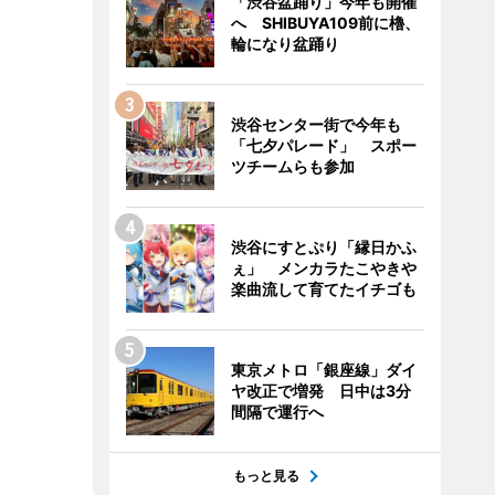
「渋谷盆踊り」今年も開催
へ SHIBUYA109前に櫓、
輪になり盆踊り
渋谷センター街で今年も
「七夕パレード」 スポー
ツチームらも参加
渋谷にすとぷり「縁日かふ
ぇ」 メンカラたこやきや
楽曲流して育てたイチゴも
東京メトロ「銀座線」ダイ
ヤ改正で増発 日中は3分
間隔で運行へ
もっと見る