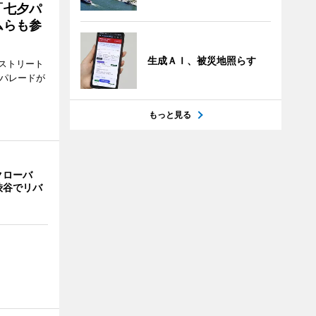
「七夕パ
ムらも参
生成ＡＩ、被災地照らす
ストリート
でパレードが
もっと見る
クローバ
渋谷でリバ