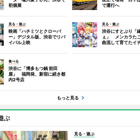
初個展
で運行へ
見る・遊ぶ
見る・遊ぶ
映画「ハチミツとクローバ
渋谷にすとぷり「
ー」デジタル版、渋谷でリバ
ぇ」 メンカラた
イバル上映
曲流して育てたイ
食べる
渋谷に「博多もつ鍋 前田
屋」 福岡発、新宿に続き都
内2号店
もっと見る
遊ぶ
見る・遊ぶ