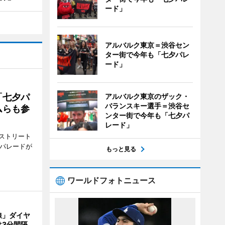
ード」
アルバルク東京＝渋谷セン
ター街で今年も「七夕パレ
ード」
「七夕パ
アルバルク東京のザック・
バランスキー選手＝渋谷セ
ムらも参
ンター街で今年も「七夕パ
レード」
ストリート
でパレードが
もっと見る
ワールドフォトニュース
線」ダイヤ
は3分間隔