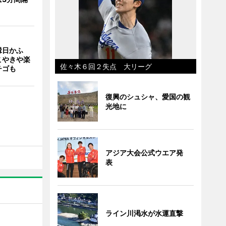
縁日かふ
こやきや楽
佐々木６回２失点 大リーグ
チゴも
復興のシュシャ、愛国の観
光地に
アジア大会公式ウエア発
表
ライン川渇水が水運直撃