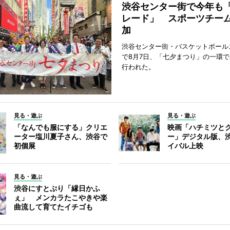
渋谷センター街で今年も
レード」 スポーツチー
加
渋谷センター街・バスケットボール
で8月7日、「七夕まつり」の一環
行われた。
見る・遊ぶ
見る・遊ぶ
「なんでも服にする」クリエ
映画「ハチミツと
ーター塩川夏子さん、渋谷で
ー」デジタル版、
初個展
イバル上映
見る・遊ぶ
渋谷にすとぷり「縁日かふ
ぇ」 メンカラたこやきや楽
曲流して育てたイチゴも