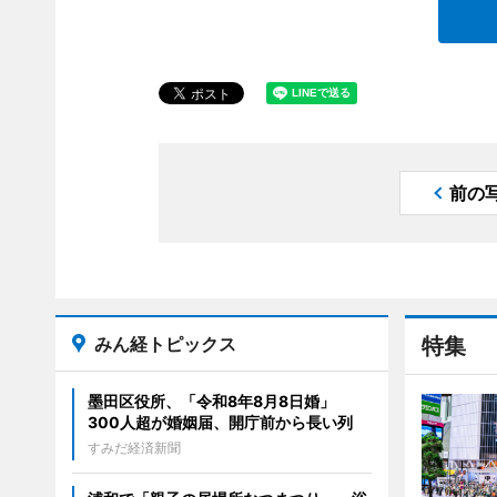
前の
みん経トピックス
特集
墨田区役所、「令和8年8月8日婚」
300人超が婚姻届、開庁前から長い列
すみだ経済新聞