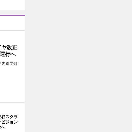
イヤ改正
運行へ
ノ内線で列
渋谷スクラ
外ビジョン
動へ