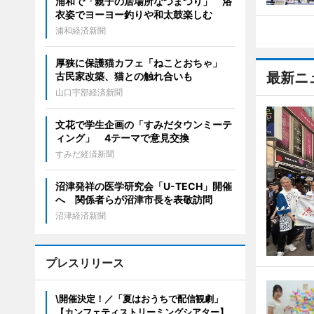
浦和で「親子の居場所なつまつり」 浴
衣姿でヨーヨー釣りや和太鼓楽しむ
浦和経済新聞
厚狭に保護猫カフェ「ねことおちゃ」
最新ニ
古民家改築、猫との触れ合いも
山口宇部経済新聞
文花で学生企画の「すみだタウンミーテ
ィング」 4テーマで意見交換
すみだ経済新聞
沼津発祥の医学研究会「U-TECH」開催
へ 関係者らが沼津市長を表敬訪問
沼津経済新聞
プレスリリース
\開催決定！／「夏はおうちで配信観劇」
【カンフェティストリーミングシアター】