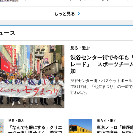
もっと見る
ュース
見る・遊ぶ
渋谷センター街で今年も
レード」 スポーツチー
加
渋谷センター街・バスケットボール
で8月7日、「七夕まつり」の一環
行われた。
見る・遊ぶ
暮らす・働く
「なんでも服にする」クリエ
東京メトロ「銀座
ーター塩川夏子さん、渋谷で
改正で増発 日中