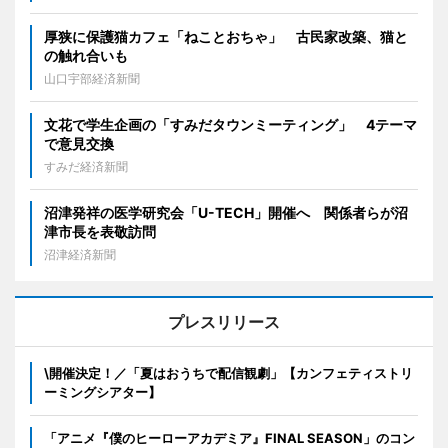
厚狭に保護猫カフェ「ねことおちゃ」 古民家改築、猫と
の触れ合いも
山口宇部経済新聞
文花で学生企画の「すみだタウンミーティング」 4テーマ
で意見交換
すみだ経済新聞
沼津発祥の医学研究会「U-TECH」開催へ 関係者らが沼
津市長を表敬訪問
沼津経済新聞
プレスリリース
\開催決定！／「夏はおうちで配信観劇」【カンフェティストリ
ーミングシアター】
「アニメ『僕のヒーローアカデミア』FINAL SEASON」のコン