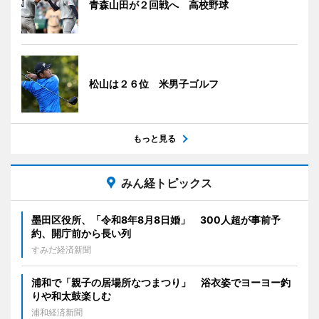
青森山田が２回戦へ 高校野球
松山は２６位 米男子ゴルフ
もっと見る
みん経トピックス
墨田区役所、「令和8年8月8日婚」 300人超が事前予
約、開庁前から長い列
すみだ経済新聞
浦和で「親子の居場所なつまつり」 浴衣姿でヨーヨー釣
りや和太鼓楽しむ
浦和経済新聞