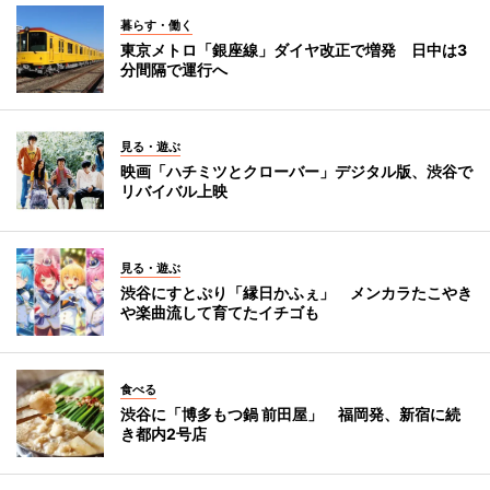
暮らす・働く
東京メトロ「銀座線」ダイヤ改正で増発 日中は3
分間隔で運行へ
見る・遊ぶ
映画「ハチミツとクローバー」デジタル版、渋谷で
リバイバル上映
見る・遊ぶ
渋谷にすとぷり「縁日かふぇ」 メンカラたこやき
や楽曲流して育てたイチゴも
食べる
渋谷に「博多もつ鍋 前田屋」 福岡発、新宿に続
き都内2号店