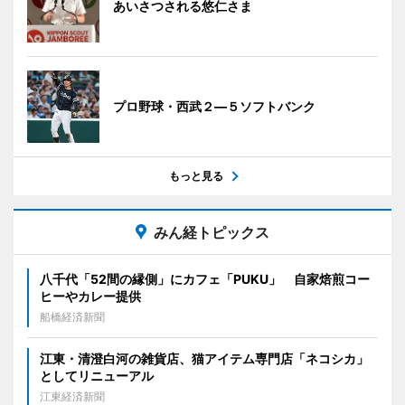
あいさつされる悠仁さま
プロ野球・西武２―５ソフトバンク
もっと見る
みん経トピックス
八千代「52間の縁側」にカフェ「PUKU」 自家焙煎コー
ヒーやカレー提供
船橋経済新聞
江東・清澄白河の雑貨店、猫アイテム専門店「ネコシカ」
としてリニューアル
江東経済新聞