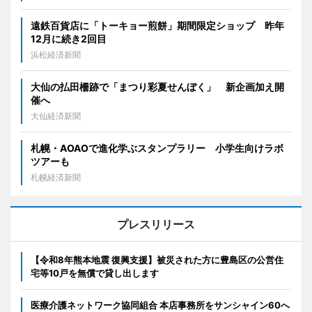
遠鉄百貨店に「トーキョー煎餅」期間限定ショップ 昨年
12月に続き2回目
浜松経済新聞
大仙の払田柵跡で「まつり彩夏せんぼく」 新企画加え開
催へ
大仙経済新聞
札幌・AOAOで進化学ぶスタンプラリー 小学生向けラボ
ツアーも
札幌経済新聞
プレスリリース
【令和8年熊本地震 復興支援】被災された方に豊島区の公営住
宅等10戸を無償で貸し出します
医療介護ネットワーク協同組合 本店事務所をサンシャイン60へ