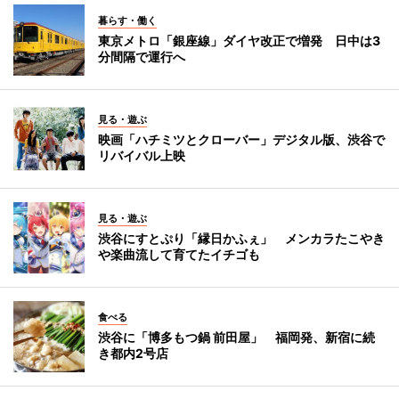
暮らす・働く
東京メトロ「銀座線」ダイヤ改正で増発 日中は3
分間隔で運行へ
見る・遊ぶ
映画「ハチミツとクローバー」デジタル版、渋谷で
リバイバル上映
見る・遊ぶ
渋谷にすとぷり「縁日かふぇ」 メンカラたこやき
や楽曲流して育てたイチゴも
食べる
渋谷に「博多もつ鍋 前田屋」 福岡発、新宿に続
き都内2号店