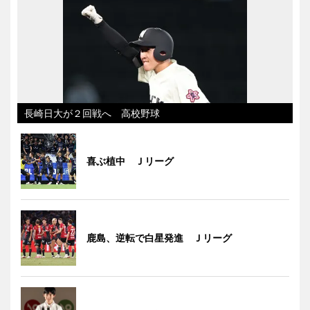
長崎日大が２回戦へ 高校野球
喜ぶ植中 Ｊリーグ
鹿島、逆転で白星発進 Ｊリーグ